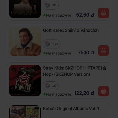
CD
52,50 zł
Na magazynie
Gott Karel: Snění o Vánocích
3CD
75,10 zł
Na magazynie
Stray Kids: SKZHOP HIPTAPE(合
Hop) (SKZHOP Version)
CD
122,20 zł
Na magazynie
Kabát: Original Albums Vol. 1