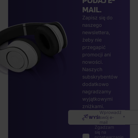
PODAJ E-
MAIL.
Zapisz się do
naszego
newslettera,
żeby nie
przegapić
promocji ani
nowości.
Naszych
subskrybentów
dodatkowo
nagradzamy
wyjątkowymi
zniżkami.
Wprowadź
WYŚLIJ
swój e-
mail
Zgadzam
się na
przetwarzanie