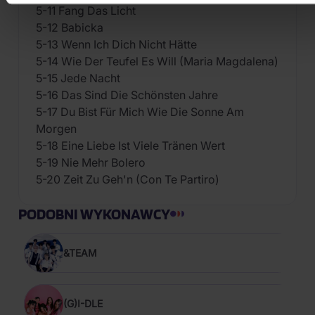
5-11 Fang Das Licht
5-12 Babicka
5-13 Wenn Ich Dich Nicht Hätte
5-14 Wie Der Teufel Es Will (Maria Magdalena)
5-15 Jede Nacht
5-16 Das Sind Die Schönsten Jahre
5-17 Du Bist Für Mich Wie Die Sonne Am
Morgen
5-18 Eine Liebe Ist Viele Tränen Wert
5-19 Nie Mehr Bolero
5-20 Zeit Zu Geh'n (Con Te Partiro)
PODOBNI WYKONAWCY
&TEAM
(G)I-DLE