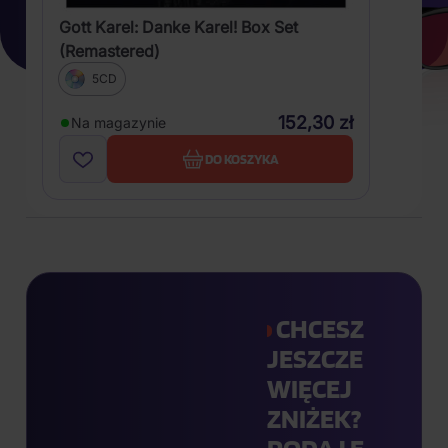
Gott Karel: Danke Karel! Box Set
(Remastered)
5CD
152,30 zł
Na magazynie
DO KOSZYKA
CHCESZ
JESZCZE
WIĘCEJ
ZNIŻEK?