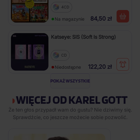
4CD
84,50 zł
Na magazynie
Katseye: SIS (Soft Is Strong)
CD
122,20 zł
Niedostępne
POKAŻ WSZYSTKIE
WIĘCEJ OD KAREL GOTT
Że ten głos przypadł wam do gustu? Nie dziwimy się.
Sprawdźcie, co jeszcze możecie sobie pozwolić.