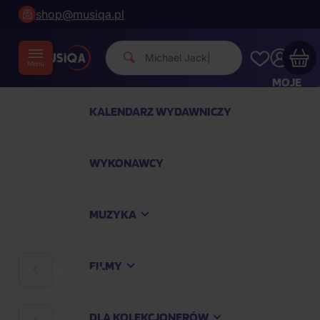
shop@musiqa.pl
|
MOJE
KONTO
KALENDARZ WYDAWNICZY
Twój koszyk zakupowy jest pusty
WYKONAWCY
SPRAWDŹ NAJPOPULARNIEJSZE PRODUKTY
MUZYKA
Kup jeszcze za
400,00 zł
a dostawę macie za
darmo
FILMY
MUZYKA
Kontynuuj zakupy
DLA KOLEKCJONERÓW