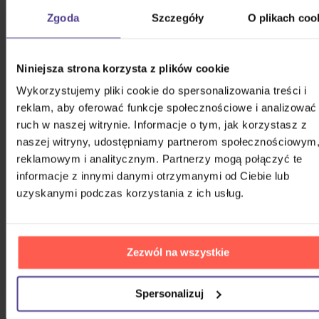
Engel
Zgoda
Szczegóły
O plikach coo
4-18 No Chiquitta
4-19 In Den Augen Einer Frau
4-20 Wenn Ich Dich Verliere
Niniejsza strona korzysta z plików cookie
4-21 Hochzeit In Haarlem
Wykorzystujemy pliki cookie do spersonalizowania treści i
4-22 La Mer
reklam, aby oferować funkcje społecznościowe i analizować
4-23 Das Letzte Lied In Dieser Nacht
ruch w naszej witrynie. Informacje o tym, jak korzystasz z
CD5 Danke Karel! (Remastered)
naszej witryny, udostępniamy partnerom społecznościowym
5-1 Einmal Um Die Ganze Welt
reklamowym i analitycznym. Partnerzy mogą połączyć te
5-2 Srdce Nehasnou
informacje z innymi danymi otrzymanymi od Ciebie lub
5-3 Weißt Du Wohin (Schiwago Melodie)
uzyskanymi podczas korzystania z ich usług.
5-4 Die Biene Maja
5-5 Irgendwo In Fremden Straßen
5-6 Lady Carneval
Zezwól na wszystkie
5-7 Rosa, Rosa
5-8 Schicksalsmelodie
Spersonalizuj
5-9 Was Damals War
5-10 Für Immer Jung