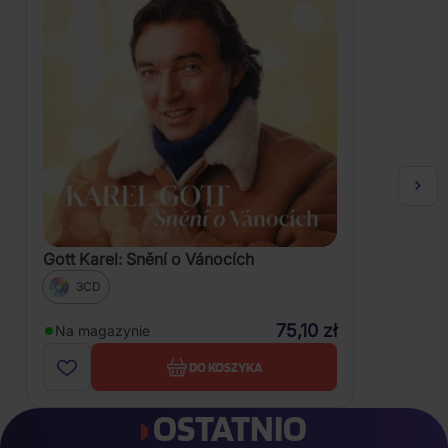
Gott Karel: Snění o Vánocích
3CD
75,10 zł
Na magazynie
DO KOSZYKA
OSTATNIO