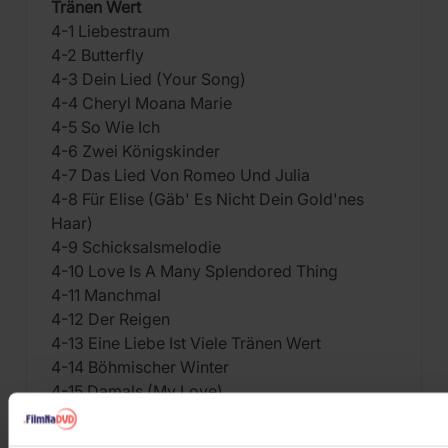
Tränen Wert
4-1 Liebestraum
4-2 Butterfly
4-3 Dein Lied (Your Song)
4-4 Cheryl Moana Marie
4-5 So Wie Ich
4-6 Zwei Königskinder
4-7 Das Lied Von Romeo Und Julia
4-8 Für Elise (Gäb' Es Nicht Dein Gold'nes
Haar)
4-9 Schicksalsmelodie
4-10 Love Is A Many Splendored Thing
4-11 Manchmal
4-12 Der Reigen
4-13 Eine Liebe Ist Viele Tränen Wert
4-14 Böhmischer Winter
4-15 Damals (My Love)
4-16 Weiße Birke Vor Dem Fenster
4-17 Seit Heute Nacht Feht Im Himmel Ein