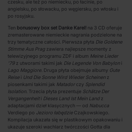
czesku, ale też po niemiecku, po łacinie, po
angielsku, po słowacku, po węgiersku, po włosku i
po rosyjsku.
Ten
bonusowy box set Danke Karel!
na 3 CD oferuje
zremasterowane niemieckie nagrania podzielone na
trzy tematyczne całości. Pierwsza płyta
Die Goldene
Stimme Aus Prag
zawiera najlepsze momenty z
telewizyjnego programu ZDF i album
Meine Lieder
'79
z utworami takimi jak
Die Legende Von Babylon
i
Lago Maggiore
. Druga płyta obejmuje albumy
Gute
Reise
i
Und Die Sonne Wird Wieder Scheinen
z
piosenkami takimi jak
Matador
czy
Splendid
Isolation
. Trzecia płyta prezentuje
Schätze Der
Vergangenheit
i
Dieses Land Ist Mein Land
z
adaptacjami dzieł klasycznych — od
Nabucca
Verdiego po
Jezioro łabędzie
Czajkowskiego.
Kompilacja ukazała się w plastikowym opakowaniu i
ukazuje szeroki wachlarz twórczości Gotta dla