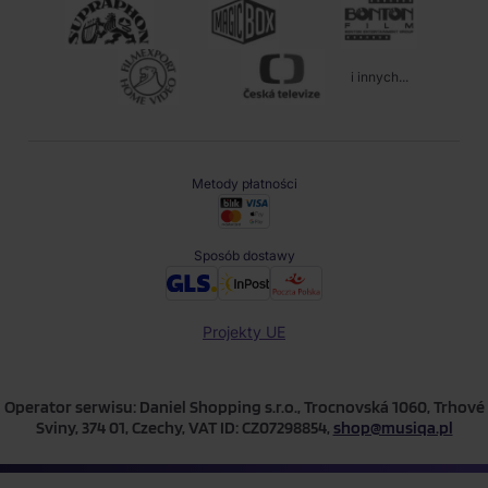
i innych...
Metody płatności
Sposób dostawy
Projekty UE
Operator serwisu: Daniel Shopping s.r.o., Trocnovská 1060, Trhové
Sviny, 374 01, Czechy, VAT ID: CZ07298854,
shop@musiqa.pl