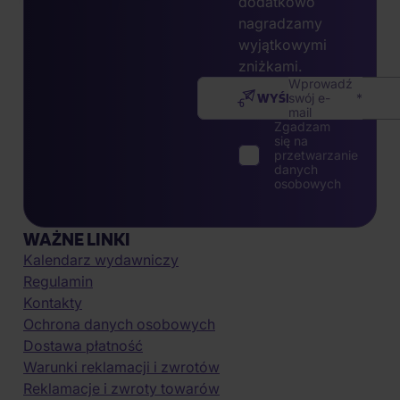
dodatkowo
nagradzamy
wyjątkowymi
zniżkami.
Wprowadź
WYŚLIJ
swój e-
mail
Zgadzam
się na
przetwarzanie
danych
osobowych
WAŻNE LINKI
Kalendarz wydawniczy
Regulamin
Kontakty
Ochrona danych osobowych
Dostawa płatność
Warunki reklamacji i zwrotów
Reklamacje i zwroty towarów