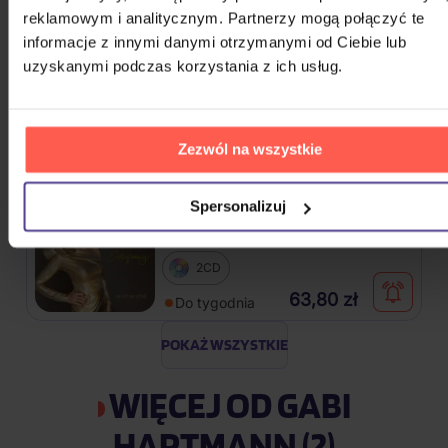
124,10 zł
Niedostępne
reklamowym i analitycznym. Partnerzy mogą połączyć te
informacje z innymi danymi otrzymanymi od Ciebie lub
Bocelli Andrea: Duets (30th
uzyskanymi podczas korzystania z ich usług.
Anniversary)
2CD
Zezwól na wszystkie
99,60 zł
Na magazynie
Spersonalizuj
Vondráčková Helena: Evergreeny
2CD
63,80 zł
Do tygodnia
POKAŻ WSZYSTKIE
WIĘCEJ OD GABI
HARTMANN (2)