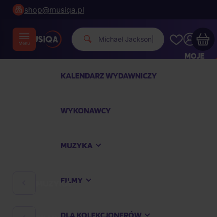
shop@musiqa.pl
Michael Jack
|
MOJE
KONTO
KALENDARZ WYDAWNICZY
Twój koszyk zakupowy jest pusty
WYKONAWCY
SPRAWDŹ NAJPOPULARNIEJSZE PRODUKTY
MUZYKA
Kup jeszcze za
400,00 zł
a dostawę macie za
darmo
FILMY
MUZYKA
Kontynuuj zakupy
DLA KOLEKCJONERÓW