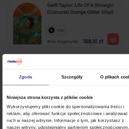
Swift Taylor: Life Of A Showgirl
(Coloured Orange Glitter Vinyl)
Vinyl
188,10 zł
Na magazynie
Soundtrack: Stranger Things:
Soundtrack From The Netflix
Series, Season 4
Zgoda
Szczegóły
O plikach coo
2Vinyl
109,00 zł
Na magazynie
Niniejsza strona korzysta z plików cookie
V (BTS): Layover
Wykorzystujemy pliki cookie do spersonalizowania treści i
reklam, aby oferować funkcje społecznościowe i analizować
CD
ruch w naszej witrynie. Informacje o tym, jak korzystasz z
naszej witryny, udostępniamy partnerom społecznościowym