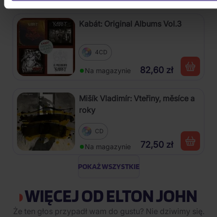
Kabát: Original Albums Vol.3
4CD
82,60 zł
Na magazynie
Mišík Vladimír: Vteřiny, měsíce a
roky
CD
72,50 zł
Na magazynie
POKAŻ WSZYSTKIE
WIĘCEJ OD ELTON JOHN
Że ten głos przypadł wam do gustu? Nie dziwimy się.