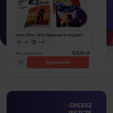
John Elton: Who Believes In Angels?
CD
DVD
...
124,10 zł
Na magazynie
DO KOSZYKA
CHCESZ
JESZCZE