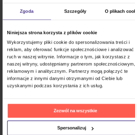
Zgoda
Szczegóły
O plikach coo
Bílá Lucie: Vzkaz pro Ježíška
CD
Niniejsza strona korzysta z plików cookie
52,50 zł
Wykorzystujemy pliki cookie do spersonalizowania treści i
Na magazynie
reklam, aby oferować funkcje społecznościowe i analizować
ruch w naszej witrynie. Informacje o tym, jak korzystasz z
Gott Karel: Snění o Vánocích
naszej witryny, udostępniamy partnerom społecznościowym
reklamowym i analitycznym. Partnerzy mogą połączyć te
3CD
informacje z innymi danymi otrzymanymi od Ciebie lub
75,10 zł
uzyskanymi podczas korzystania z ich usług.
Na magazynie
Harlej: Best Of 30 let (2006 -
2025) Part 2
Zezwól na wszystkie
CD
Spersonalizuj
54,40 zł
Na magazynie