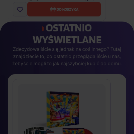
DO KOSZYKA
OSTATNIO
WYŚWIETLANE
Zdecydowaliście się jednak na coś innego? Tutaj
znajdziecie to, co ostatnio przeglądaliście u nas,
żebyście mogli to jak najszybciej kupić do domu.