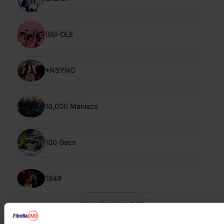
(G)I-DLE
*NSYNC
10,000 Maniacs
100 Gecs
1349
POKAŻ WSZYSTKIE
POP & ROCK 2020 - 2026