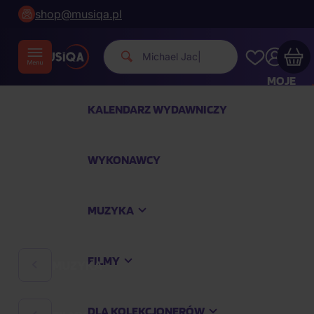
shop@musiqa.pl
Michael Jackson.
|
MOJE
KONTO
KALENDARZ WYDAWNICZY
Twój koszyk zakupowy jest pusty
WYKONAWCY
SPRAWDŹ NAJPOPULARNIEJSZE PRODUKTY
MUZYKA
Kup jeszcze za
400,00 zł
a dostawę macie za
darmo
FILMY
MUZYKA
Kontynuuj zakupy
DLA KOLEKCJONERÓW