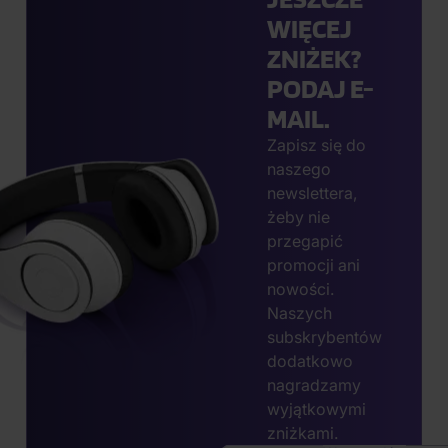
WIĘCEJ
ZNIŻEK?
PODAJ E-
MAIL.
Zapisz się do
naszego
newslettera,
żeby nie
przegapić
promocji ani
nowości.
Naszych
subskrybentów
dodatkowo
nagradzamy
wyjątkowymi
zniżkami.