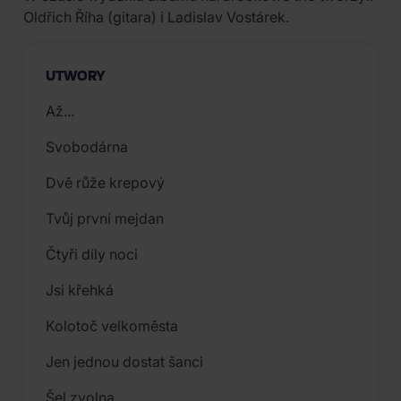
Oldřich Říha (gitara) i Ladislav Vostárek.
UTWORY
Až...
Svobodárna
Dvě růže krepový
Tvůj první mejdan
Čtyři díly noci
Jsi křehká
Kolotoč velkoměsta
Jen jednou dostat šanci
Šel zvolna