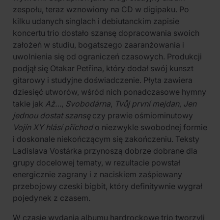
zespołu, teraz wznowiony na CD w digipaku. Po
kilku udanych singlach i debiutanckim zapisie
koncertu trio dostało szansę dopracowania swoich
założeń w studiu, bogatszego zaaranżowania i
uwolnienia się od ograniczeń czasowych. Produkcji
podjął się Otakar Petřina, który dodał swój kunszt
gitarowy i studyjne doświadczenie. Płyta zawiera
dziesięć utworów, wśród nich ponadczasowe hymny
takie jak
Až…
,
Svobodárna
,
Tvůj první mejdan
,
Jen
jednou dostat szansę
czy prawie ośmiominutowy
Vojín XY hlásí příchod
o niezwykle swobodnej formie
i doskonale niekończącym się zakończeniu. Teksty
Ladislava Vostárka przynoszą dobrze dobrane dla
grupy docelowej tematy, w rezultacie powstał
energicznie zagrany i z naciskiem zaśpiewany
przebojowy czeski bigbit, który definitywnie wygrał
pojedynek z czasem.
W czasie wydania albumu hardrockowe trio tworzyli