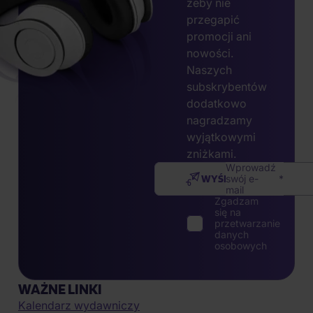
żeby nie
przegapić
promocji ani
nowości.
Naszych
subskrybentów
dodatkowo
nagradzamy
wyjątkowymi
zniżkami.
Wprowadź
WYŚLIJ
swój e-
mail
Zgadzam
się na
przetwarzanie
danych
osobowych
WAŻNE LINKI
Kalendarz wydawniczy