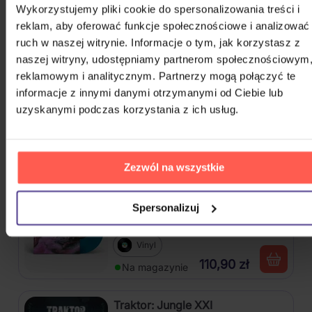
Wykorzystujemy pliki cookie do spersonalizowania treści i
4CD
reklam, aby oferować funkcje społecznościowe i analizować
ruch w naszej witrynie. Informacje o tym, jak korzystasz z
82,60 zł
Na magazynie
naszej witryny, udostępniamy partnerom społecznościowym
reklamowym i analitycznym. Partnerzy mogą połączyć te
Mišík Vladimír: Vteřiny, měsíce a
informacje z innymi danymi otrzymanymi od Ciebie lub
roky
uzyskanymi podczas korzystania z ich usług.
CD
72,50 zł
Na magazynie
Zezwól na wszystkie
Linkin Park: From Zero (Coloured
Spersonalizuj
Blue Vinyl)
Vinyl
110,90 zł
Na magazynie
Traktor: Jungle XXI