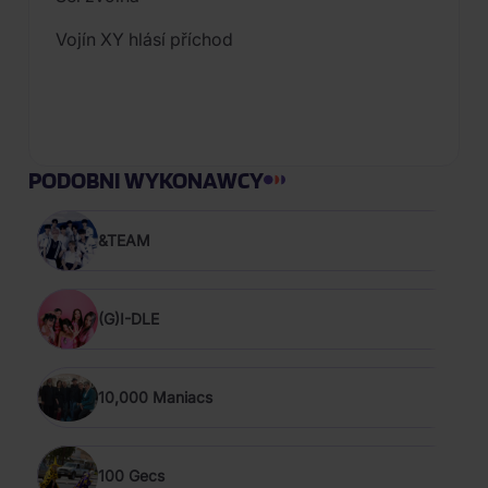
Vojín XY hlásí příchod
PODOBNI WYKONAWCY
&TEAM
(G)I-DLE
10,000 Maniacs
100 Gecs