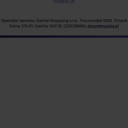
Projekty UE
Operator serwisu: Daniel Shopping s.r.o., Trocnovská 1060, Trhové
Sviny, 374 01, Czechy, VAT ID: CZ07298854,
shop@musiqa.pl