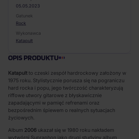
05.05.2023
Gatunek
Rock
Wykonawca
Katapult
OPIS PRODUKTU
Katapult
to czeski zespół hardrockowy założony w
1975 roku. Stylistycznie porusza się na pograniczu
hard rocka i popu, jego twórczość charakteryzują
riffowe utwory gitarowe z błyskawicznie
zapadającymi w pamięć refrenami oraz
bezpośrednim śpiewem o realnych sytuacjach
życiowych.
Album
2006
ukazał się w 1980 roku nakładem
wytwórni Supraphon jako drugi studyjny album