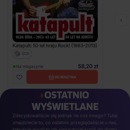
Katapult: 50 let hraju Rock! (1963-2013)
2CD
58,20 zł
Na magazynie
DO KOSZYKA
OSTATNIO
WYŚWIETLANE
Zdecydowaliście się jednak na coś innego? Tutaj
znajdziecie to, co ostatnio przeglądaliście u nas,
żebyście mogli to jak najszybciej kupić do domu.