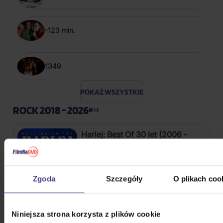
-123 min.
1349
POKAŻ WSZYSTKIE
ROCK 2018 - 2026
Harlej: Best Of 30 let (2006 -
2025) Part 2
CD
Zgoda
Szczegóły
O plikach coo
54,40 zł
Na magazynie
Kabát: Original Albums Vol.3
Niniejsza strona korzysta z plików cookie