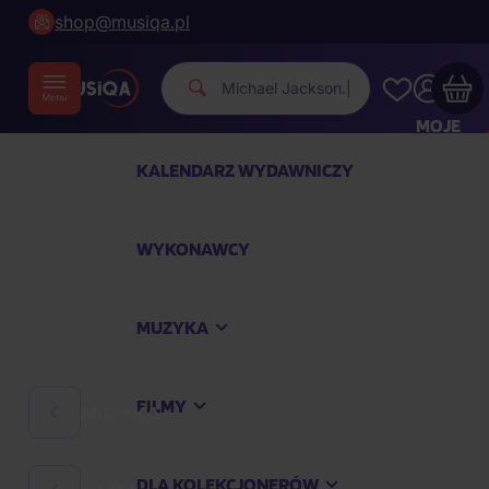
shop@musiqa.pl
Michael Ja
|
MOJE
KONTO
KALENDARZ WYDAWNICZY
Twój koszyk zakupowy jest pusty
WYKONAWCY
SPRAWDŹ NAJPOPULARNIEJSZE PRODUKTY
MUZYKA
Kup jeszcze za
400,00 zł
a dostawę macie za
darmo
FILMY
MUZYKA
Kontynuuj zakupy
DLA KOLEKCJONERÓW