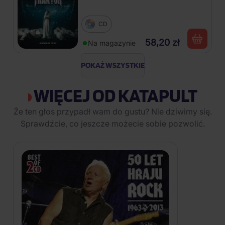
CD
58,20 zł
Na magazynie
POKAŻ WSZYSTKIE
WIĘCEJ OD KATAPULT
Że ten głos przypadł wam do gustu? Nie dziwimy się.
Sprawdźcie, co jeszcze możecie sobie pozwolić.