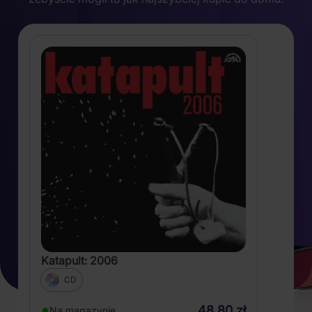
Katapult: 2006
CD
48,80 zł
Na magazynie