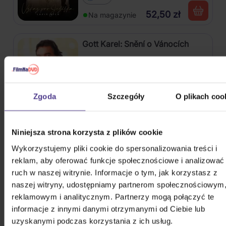
52,50 zł
Na magazynie
Gott Karel: Snění o Vánocích
3CD
75,10 zł
Na magazynie
Zgoda
Szczegóły
O plikach coo
Harlej: Best Of 30 let (2006 -
2025) Part 2
Niniejsza strona korzysta z plików cookie
Wykorzystujemy pliki cookie do spersonalizowania treści i
CD
reklam, aby oferować funkcje społecznościowe i analizować
54,40 zł
Na magazynie
ruch w naszej witrynie. Informacje o tym, jak korzystasz z
naszej witryny, udostępniamy partnerom społecznościowym
Kabát: Original Albums Vol.3
reklamowym i analitycznym. Partnerzy mogą połączyć te
informacje z innymi danymi otrzymanymi od Ciebie lub
uzyskanymi podczas korzystania z ich usług.
4CD