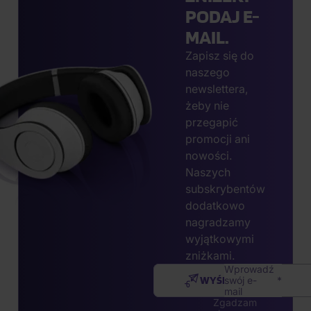
PODAJ E-
MAIL.
Zapisz się do
naszego
newslettera,
żeby nie
przegapić
promocji ani
nowości.
Naszych
subskrybentów
dodatkowo
nagradzamy
wyjątkowymi
zniżkami.
Wprowadź
WYŚLIJ
swój e-
mail
Zgadzam