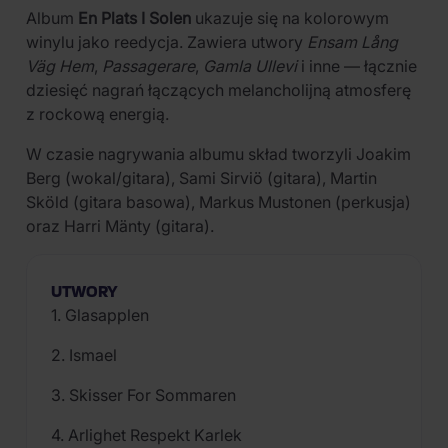
Album
En Plats I Solen
ukazuje się na kolorowym
winylu jako reedycja. Zawiera utwory
Ensam Lång
Väg Hem
,
Passagerare
,
Gamla Ullevi
i inne — łącznie
dziesięć nagrań łączących melancholijną atmosferę
z rockową energią.
W czasie nagrywania albumu skład tworzyli Joakim
Berg (wokal/gitara), Sami Sirviö (gitara), Martin
Sköld (gitara basowa), Markus Mustonen (perkusja)
oraz Harri Mänty (gitara).
UTWORY
1. Glasapplen
2. Ismael
3. Skisser For Sommaren
4. Arlighet Respekt Karlek