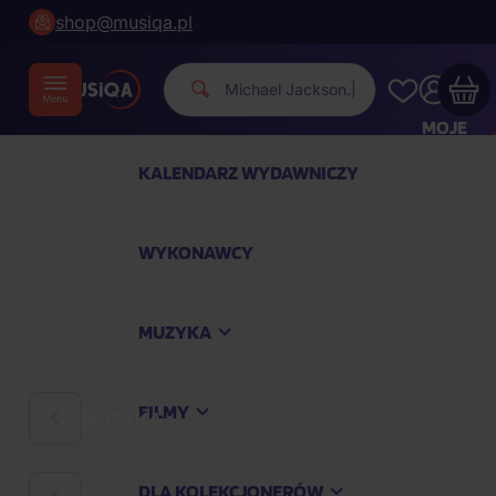
shop@musiqa.pl
Michael Jac
|
MOJE
KONTO
KALENDARZ WYDAWNICZY
Twój koszyk zakupowy jest pusty
WYKONAWCY
SPRAWDŹ NAJPOPULARNIEJSZE PRODUKTY
MUZYKA
Kup jeszcze za
400,00 zł
a dostawę macie za
darmo
FILMY
MUZYKA
Kontynuuj zakupy
DLA KOLEKCJONERÓW