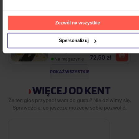
82,60 zł
Na magazynie
Zezwól na wszystkie
Mišík Vladimír: Vteřiny, měsíce a
roky
Spersonalizuj
CD
72,50 zł
Na magazynie
POKAŻ WSZYSTKIE
WIĘCEJ OD KENT
Że ten głos przypadł wam do gustu? Nie dziwimy się.
Sprawdźcie, co jeszcze możecie sobie pozwolić.