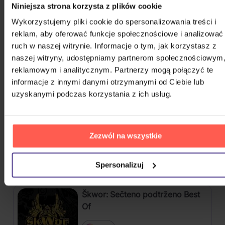
Niniejsza strona korzysta z plików cookie
1914
Wykorzystujemy pliki cookie do spersonalizowania treści i
reklam, aby oferować funkcje społecznościowe i analizować
ruch w naszej witrynie. Informacje o tym, jak korzystasz z
The 1975
naszej witryny, udostępniamy partnerom społecznościowym
reklamowym i analitycznym. Partnerzy mogą połączyć te
POKAŻ WSZYSTKIE
informacje z innymi danymi otrzymanymi od Ciebie lub
ROCK 2013 - 2023
uzyskanymi podczas korzystania z ich usług.
Kabát: Original Albums Vol. 1
Zezwól na wszystkie
4CD
84,50 zł
Spersonalizuj
Na magazynie
Škwor: Sečteno podtrženo Best
Of