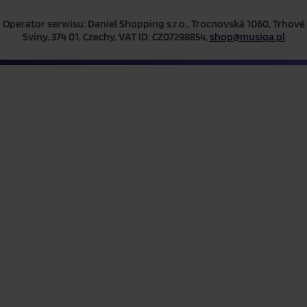
Operator serwisu: Daniel Shopping s.r.o., Trocnovská 1060, Trhové
Sviny, 374 01, Czechy, VAT ID: CZ07298854,
shop@musiqa.pl