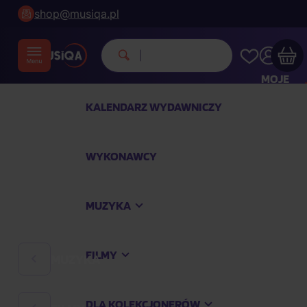
shop@musiqa.pl
M
|
MOJE
KONTO
KALENDARZ WYDAWNICZY
Twój koszyk zakupowy jest pusty
WYKONAWCY
SPRAWDŹ NAJPOPULARNIEJSZE PRODUKTY
MUZYKA
Kup jeszcze za
400,00 zł
a dostawę macie za
darmo
FILMY
MUZYKA
Kontynuuj zakupy
DLA KOLEKCJONERÓW