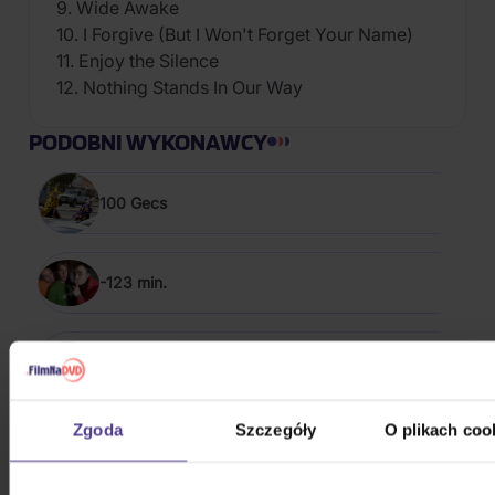
9. Wide Awake
10. I Forgive (But I Won't Forget Your Name)
11. Enjoy the Silence
12. Nothing Stands In Our Way
PODOBNI WYKONAWCY
100 Gecs
-123 min.
1349
Zgoda
Szczegóły
O plikach coo
16