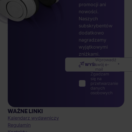
promocji ani
nowości.
Naszych
subskrybentów
dodatkowo
nagradzamy
wyjątkowymi
zniżkami.
Wprowadź
WYŚLIJ
swój e-
mail
Zgadzam
się na
przetwarzanie
danych
osobowych
WAŻNE LINKI
Kalendarz wydawniczy
Regulamin