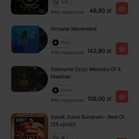
2CD
48,80 zł
Na magazynie
Nirvana: Nevermind
Vinyl
142,90 zł
Na magazynie
Osbourne Ozzy: Memoirs Of A
Madman
2Vinyl
109,00 zł
Na magazynie
Kabát: Suma Sumárum - Best Of
(25.výročí)
2CD
...