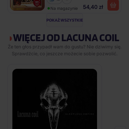
54,40 zł
Na magazynie
POKAŻ WSZYSTKIE
WIĘCEJ OD LACUNA COIL
Że ten głos przypadł wam do gustu? Nie dziwimy się.
Sprawdźcie, co jeszcze możecie sobie pozwolić.