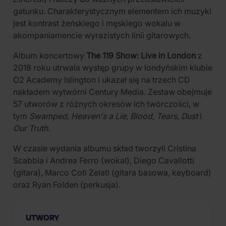
gatunku. Charakterystycznym elementem ich muzyki
jest kontrast żeńskiego i męskiego wokalu w
akompaniamencie wyrazistych linii gitarowych.
Album koncertowy
The 119 Show: Live in London
z
2018 roku utrwala występ grupy w londyńskim klubie
O2 Academy Islington i ukazał się na trzech CD
nakładem wytwórni Century Media. Zestaw obejmuje
57 utworów z różnych okresów ich twórczości, w
tym
Swamped
,
Heaven's a Lie
,
Blood, Tears, Dust
i
Our Truth
.
W czasie wydania albumu skład tworzyli Cristina
Scabbia i Andrea Ferro (wokal), Diego Cavallotti
(gitara), Marco Coti Zelati (gitara basowa, keyboard)
oraz Ryan Folden (perkusja).
UTWORY