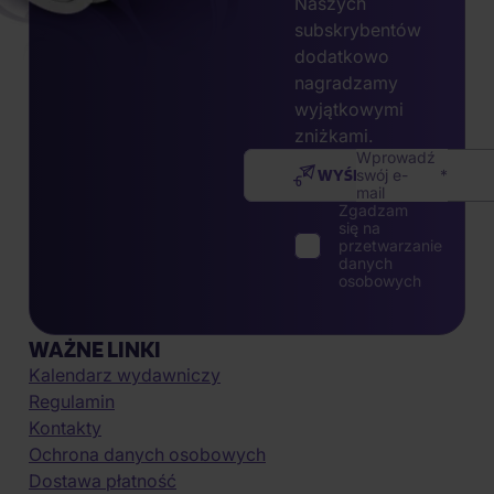
Naszych
subskrybentów
dodatkowo
nagradzamy
wyjątkowymi
zniżkami.
Wprowadź
WYŚLIJ
swój e-
mail
Zgadzam
się na
przetwarzanie
danych
osobowych
WAŻNE LINKI
Kalendarz wydawniczy
Regulamin
Kontakty
Ochrona danych osobowych
Dostawa płatność