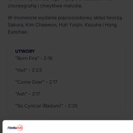
choreografię i chwytliwe melodie.
W momencie wydania pięcioosobowy skład tworzą
Sakura, Kim Chaewon, Huh Yunjin, Kazuha i Hong
Eunchae.
UTWORY
"Born Fire" - 2:16
"Hot" - 2:23
"Come Over" - 2:17
"Ash" - 3:17
"So Cynical (Badum)" - 2:35
PODOBNI WYKONAWCY