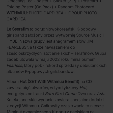
Detecting Tea Coaster + Sticker (3 P) + Postcard +
Folding Poster (On Pack) + Random Photocard
WITHMUU
: PHOTO CARD 3EA + GROUP PHOTO
CARD 1EA
Le Sserafim
to południowokoreański K-popowy
girlsband założony przez wytwórnię Source Music i
HYBE. Nazwa grupy jest anagramem słów „IM
FEARLESS”, a także nawiązaniem do
sześcioskrzydłych istot anielskich – serafinów. Grupa
zadebiutowała w maju 2022 roku minialbumem
Fearless
, który pobił rekord sprzedaży debiutanckich
albumów K-popowych girlsbandów.
Album
Hot (SET With Withmuu Benefit)
na CD
zawiera pięć utworów, w tym tytułowy
Hot
,
energetyczne tracki
Born Fire
i
Come Over
oraz
Ash
.
Kolekcjonerskie wydanie zawiera specjalne dodatki
z edycji Withmuu. Całkowity czas trwania to niecałe
13 minut dynamicznego K-popu z naciskiem na