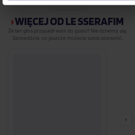
POKAŻ WSZYSTKIE
WIĘCEJ OD LE SSERAFIM
Że ten głos przypadł wam do gustu? Nie dziwimy się.
Sprawdźcie, co jeszcze możecie sobie pozwolić.