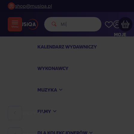
shop@musiqa.pl
|
MOJE
KONTO
KALENDARZ WYDAWNICZY
Twój koszyk zakupowy jest pusty
WYKONAWCY
SPRAWDŹ NAJPOPULARNIEJSZE PRODUKTY
MUZYKA
Kup jeszcze za
400,00 zł
a dostawę macie za
darmo
FILMY
MUZYKA
Kontynuuj zakupy
DLA KOLEKCJONERÓW