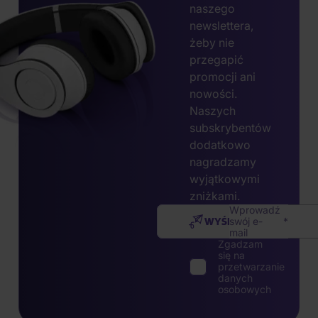
naszego
newslettera,
żeby nie
przegapić
promocji ani
nowości.
Naszych
subskrybentów
dodatkowo
nagradzamy
wyjątkowymi
zniżkami.
Wprowadź
WYŚLIJ
swój e-
mail
Zgadzam
się na
przetwarzanie
danych
osobowych