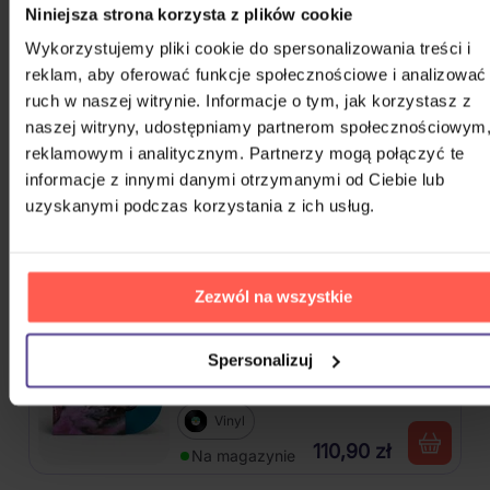
Kabát: Original Albums Vol.3
Niniejsza strona korzysta z plików cookie
Wykorzystujemy pliki cookie do spersonalizowania treści i
reklam, aby oferować funkcje społecznościowe i analizować
4CD
ruch w naszej witrynie. Informacje o tym, jak korzystasz z
82,60 zł
Na magazynie
naszej witryny, udostępniamy partnerom społecznościowym
reklamowym i analitycznym. Partnerzy mogą połączyć te
Mišík Vladimír: Vteřiny, měsíce a
informacje z innymi danymi otrzymanymi od Ciebie lub
roky
uzyskanymi podczas korzystania z ich usług.
CD
72,50 zł
Na magazynie
Zezwól na wszystkie
Linkin Park: From Zero (Coloured
Spersonalizuj
Blue Vinyl)
Vinyl
110,90 zł
Na magazynie