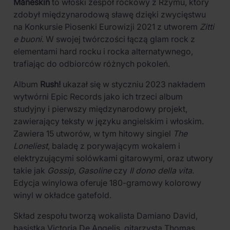
Måneskin
to włoski zespół rockowy z Rzymu, który
zdobył międzynarodową sławę dzięki zwycięstwu
na Konkursie Piosenki Eurowizji 2021 z utworem
Zitti
e buoni
. W swojej twórczości łączą glam rock z
elementami hard rocku i rocka alternatywnego,
trafiając do odbiorców różnych pokoleń.
Album
Rush!
ukazał się w styczniu 2023 nakładem
wytwórni Epic Records jako ich trzeci album
studyjny i pierwszy międzynarodowy projekt,
zawierający teksty w języku angielskim i włoskim.
Zawiera 15 utworów, w tym hitowy singiel
The
Loneliest
, baladę z porywającym wokalem i
elektryzującymi solówkami gitarowymi, oraz utwory
takie jak
Gossip
,
Gasoline
czy
Il dono della vita
.
Edycja winylowa oferuje 180-gramowy kolorowy
winyl w okładce gatefold.
Skład zespołu tworzą wokalista Damiano David,
basistka Victoria De Angelis, gitarzysta Thomas