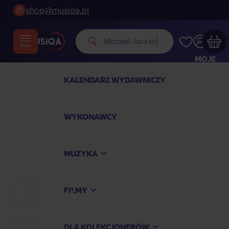
shop@musiqa.pl
Michael Jacks
|
MOJE
KONTO
KALENDARZ WYDAWNICZY
Twój koszyk zakupowy jest pusty
WYKONAWCY
SPRAWDŹ NAJPOPULARNIEJSZE PRODUKTY
MUZYKA
Kup jeszcze za
400,00 zł
a dostawę macie za
darmo
FILMY
MUZYKA
Kontynuuj zakupy
DLA KOLEKCJONERÓW