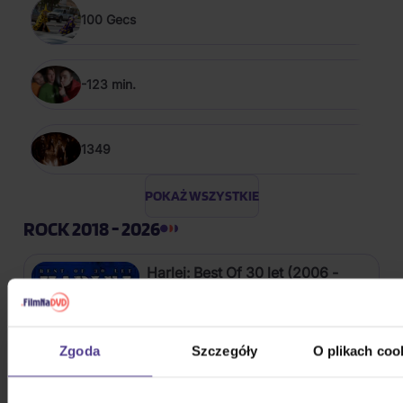
100 Gecs
-123 min.
1349
POKAŻ WSZYSTKIE
ROCK 2018 - 2026
Harlej: Best Of 30 let (2006 -
2025) Part 2
CD
Zgoda
Szczegóły
O plikach coo
54,40 zł
Na magazynie