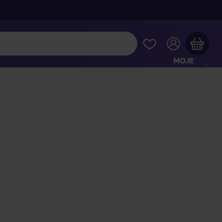
MOJE
KONTO
Twój koszyk zakupowy jest pusty
RAWDŹ NAJPOPULARNIEJSZE PRODUKTY
 jeszcze za
400,00 zł
a dostawę macie za darmo
Kontynuuj zakupy