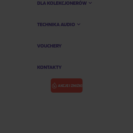
DLA KOLEKCJONERÓW
TECHNIKA AUDIO
VOUCHERY
KONTAKTY
AKCJE I ZNIŻKI
oloured Silver Vinyl)
MOTÖRHEAD: