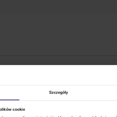
1975 roku przez basistę i wokalistę Iana „Lemmy'ego” Kilmi
alności wydała dwadzieścia trzy albumy studyjne.
óry pierwotnie ukazał się 29 sierpnia 2006 roku. Teraz uka
Szczegóły
oraz C.C. Deville z grupy Poison. Dwanaście utworów obejmuj
 plików cookie