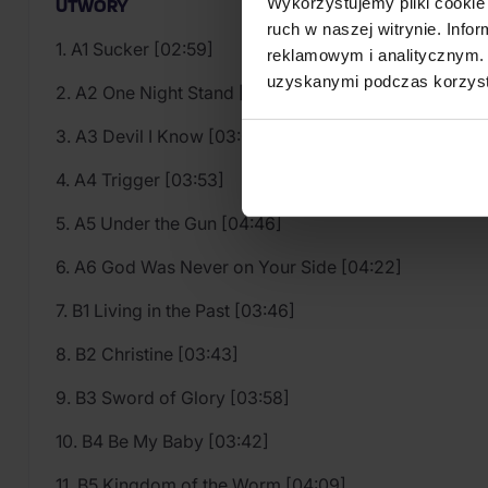
Wykorzystujemy pliki cookie 
UTWORY
ruch w naszej witrynie. Inf
1. A1 Sucker [02:59]
reklamowym i analitycznym. 
uzyskanymi podczas korzysta
2. A2 One Night Stand [03:07]
3. A3 Devil I Know [03:01]
4. A4 Trigger [03:53]
5. A5 Under the Gun [04:46]
6. A6 God Was Never on Your Side [04:22]
7. B1 Living in the Past [03:46]
8. B2 Christine [03:43]
9. B3 Sword of Glory [03:58]
10. B4 Be My Baby [03:42]
11. B5 Kingdom of the Worm [04:09]