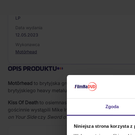
1
Format nośnika
LP
Data wydania
12.05.2023
Wykonawca
Motörhead
OPIS PRODUKTU
Motörhead
to brytyjska grupa heavymetalowa założona w 
brytyjskiego heavy metalu i przez czterdzieści lat dział
Kiss Of Death
to osiemnasty album studyjny Motörhead, kt
Zgoda
gościnnie wystąpili Mike Inez z grupy Alice In Chains 
on Your Side
czy
Sword of Glory
.
Niniejsza strona korzysta z