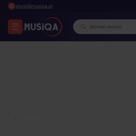
shop@musiqa.pl
Michae
|
MUZYKA