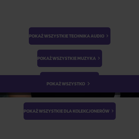
Opis produktu
POKAŻ WSZYSTKIE TECHNIKA AUDIO
BTS
Light Stick & Keyring
POKAŻ WSZYSTKIE MUZYKA
Stray Kids
POKAŻ WSZYSTKIE FILMY
POKAŻ WSZYSTKO
POKAŻ WSZYSTKIE DLA KOLEKCJONERÓW