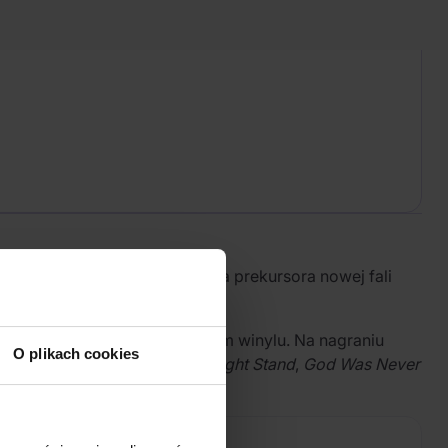
stera. Kapela uważana jest za prekursora nowej fali
zuje się w reedycji na srebrnym winylu. Na nagraniu
O plikach cookies
e między innymi
Sucker
,
One Night Stand
,
God Was Never