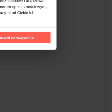
ołecznościowe i analizować
artnerom społecznościowym,
anymi od Ciebie lub
ezwól na wszystkie