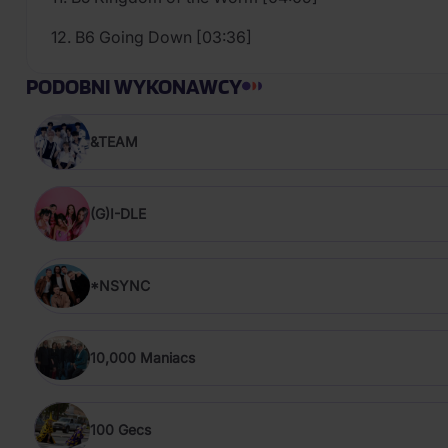
12. B6 Going Down [03:36]
PODOBNI WYKONAWCY
&TEAM
(G)I-DLE
*NSYNC
10,000 Maniacs
100 Gecs