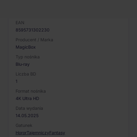
Kod produktu
081652
EAN
8595731302230
Producent / Marka
MagicBox
Typ nośnika
Blu-ray
Liczba BD
1
Format nośnika
4K Ultra HD
Data wydania
14.05.2025
Gatunek
Horor
Tajemniczy
Fantasy