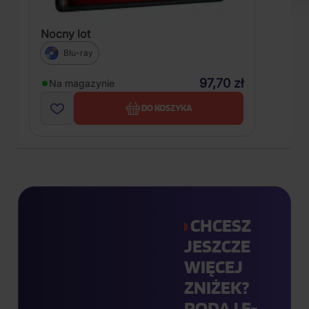
Nocny lot
Blu-ray
97,70 zł
Na magazynie
DO KOSZYKA
CHCESZ
JESZCZE
WIĘCEJ
ZNIŻEK?
PODAJ E-