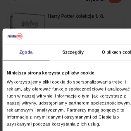
Harry Potter kolekcja 1.-8.
8DVD
Zgoda
Szczegóły
O plikach coo
Na magazynie
191,80 zł
Niniejsza strona korzysta z plików cookie
Avatar: Istota wody
Wykorzystujemy pliki cookie do spersonalizowania treści i
reklam, aby oferować funkcje społecznościowe i analizować
ruch w naszej witrynie. Informacje o tym, jak korzystasz z
naszej witryny, udostępniamy partnerom społecznościowym
2Blu-ray
reklamowym i analitycznym. Partnerzy mogą połączyć te
informacje z innymi danymi otrzymanymi od Ciebie lub
Na magazynie
75,10 zł
uzyskanymi podczas korzystania z ich usług.