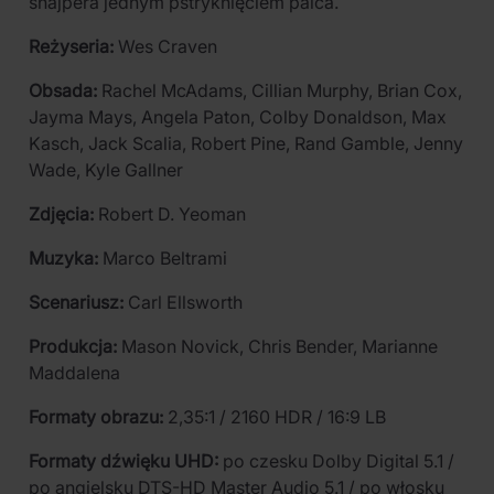
snajpera jednym pstryknięciem palca.
Reżyseria:
Wes Craven
Obsada:
Rachel McAdams, Cillian Murphy, Brian Cox,
Jayma Mays, Angela Paton, Colby Donaldson, Max
Kasch, Jack Scalia, Robert Pine, Rand Gamble, Jenny
Wade, Kyle Gallner
Zdjęcia:
Robert D. Yeoman
Muzyka:
Marco Beltrami
Scenariusz:
Carl Ellsworth
Produkcja:
Mason Novick, Chris Bender, Marianne
Maddalena
Formaty obrazu:
2,35:1 / 2160 HDR / 16:9 LB
Formaty dźwięku UHD:
po czesku Dolby Digital 5.1 /
po angielsku DTS-HD Master Audio 5.1 / po włosku