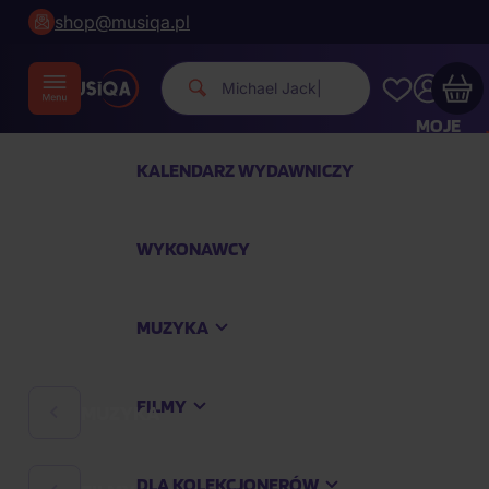
shop@musiqa.pl
Michael Jackso
|
MOJE
KONTO
KALENDARZ WYDAWNICZY
Twój koszyk zakupowy jest pusty
WYKONAWCY
SPRAWDŹ NAJPOPULARNIEJSZE PRODUKTY
MUZYKA
Kup jeszcze za
400,00 zł
a dostawę macie za
darmo
FILMY
MUZYKA
Kontynuuj zakupy
DLA KOLEKCJONERÓW