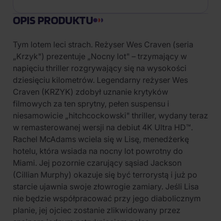
OPIS PRODUKTU
Tym lotem leci strach. Reżyser Wes Craven (seria
„Krzyk") prezentuje „Nocny lot" – trzymający w
napięciu thriller rozgrywający się na wysokości
dziesięciu kilometrów. Legendarny reżyser Wes
Craven (KRZYK) zdobył uznanie krytyków
filmowych za ten sprytny, pełen suspensu i
niesamowicie „hitchcockowski" thriller, wydany teraz
w remasterowanej wersji na debiut 4K Ultra HD™.
Rachel McAdams wciela się w Lisę, menedżerkę
hotelu, która wsiada na nocny lot powrotny do
Miami. Jej pozornie czarujący sąsiad Jackson
(Cillian Murphy) okazuje się być terrorystą i już po
starcie ujawnia swoje złowrogie zamiary. Jeśli Lisa
nie będzie współpracować przy jego diabolicznym
planie, jej ojciec zostanie zlikwidowany przez