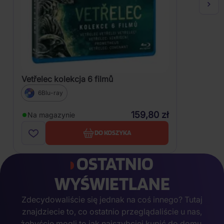
Vetřelec kolekcja 6 filmů
6Blu-ray
159,80 zł
Na magazynie
DO KOSZYKA
OSTATNIO
WYŚWIETLANE
Zdecydowaliście się jednak na coś innego? Tutaj
znajdziecie to, co ostatnio przeglądaliście u nas,
żebyście mogli to jak najszybciej kupić do domu.