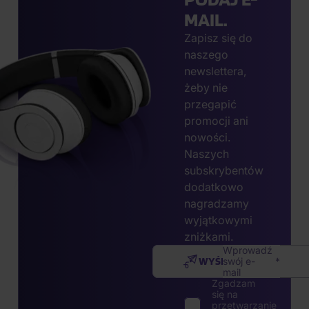
MAIL.
Zapisz się do
naszego
newslettera,
żeby nie
przegapić
promocji ani
nowości.
Naszych
subskrybentów
dodatkowo
nagradzamy
wyjątkowymi
zniżkami.
Wprowadź
WYŚLIJ
swój e-
mail
Zgadzam
się na
przetwarzanie