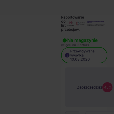
Cały opis
Raportowanie
do
list
przebojów:
Na magazynie
(więcej niż 5 sztuk)
Przewidywana
wysyłka
10.08.2026
Zaoszczędzisz
-45%