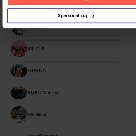
PODOBNI WYKONAWCY
Spersonalizuj
&TEAM
(G)I-DLE
*NSYNC
10,000 Maniacs
100 Gecs