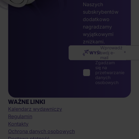
Naszych
subskrybentów
dodatkowo
nagradzamy
wyjątkowymi
zniżkami.
Wprowadź
WYŚLIJ
swój e-
mail
Zgadzam
się na
przetwarzanie
danych
osobowych
WAŻNE LINKI
Kalendarz wydawniczy
Regulamin
Kontakty
Ochrona danych osobowych
Dostawa płatność