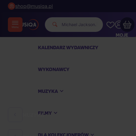
shop@musiqa.pl
M
|
MOJE
KONTO
KALENDARZ WYDAWNICZY
Twój koszyk zakupowy jest pusty
WYKONAWCY
SPRAWDŹ NAJPOPULARNIEJSZE PRODUKTY
MUZYKA
Kup jeszcze za
400,00 zł
a dostawę macie za
darmo
FILMY
MUZYKA
Kontynuuj zakupy
DLA KOLEKCJONERÓW