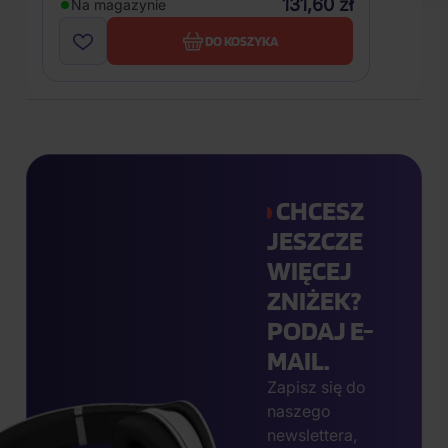
131,60 zł
Na magazynie
DO KOSZYKA
CHCESZ
JESZCZE
WIĘCEJ
ZNIŻEK?
PODAJ E-
MAIL.
Zapisz się do
naszego
newslettera,