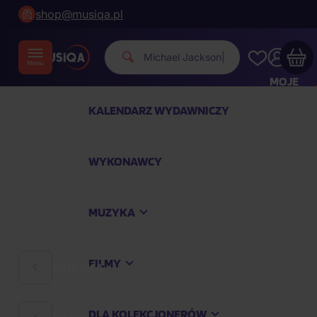
shop@musiqa.pl
Michael Jac
|
MOJE
KONTO
KALENDARZ WYDAWNICZY
Twój koszyk zakupowy jest pusty
WYKONAWCY
SPRAWDŹ NAJPOPULARNIEJSZE PRODUKTY
MUZYKA
Kup jeszcze za
400,00 zł
a dostawę macie za
darmo
FILMY
MUZYKA
Kontynuuj zakupy
DLA KOLEKCJONERÓW