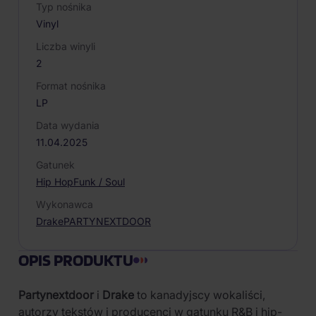
Typ nośnika
Vinyl
Liczba winyli
2
Format nośnika
LP
Data wydania
11.04.2025
Gatunek
Hip Hop
Funk / Soul
Wykonawca
Drake
PARTYNEXTDOOR
OPIS PRODUKTU
Partynextdoor
i
Drake
to kanadyjscy wokaliści,
autorzy tekstów i producenci w gatunku R&B i hip-