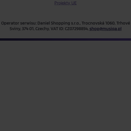
Projekty UE
Operator serwisu: Daniel Shopping s.r.o., Trocnovská 1060, Trhové
Sviny, 374 01, Czechy, VAT ID: CZ07298854,
shop@musiqa.pl