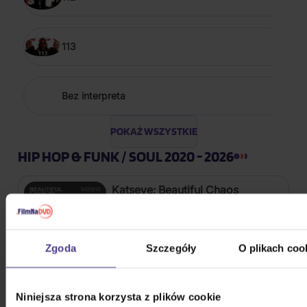
113
Bez interpreta
POKAŻ WSZYSTKIE
HIP HOP & FUNK / SOUL 2020 - 2026
Katseye: Beautiful Chaos
CD
Zgoda
Szczegóły
O plikach coo
122,20 zł
Na magazynie
Stray Kids: SKZHOP HIPTAPE(合
Niniejsza strona korzysta z plików cookie