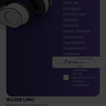
żeby nie
przegapić
promocji ani
nowości.
Naszych
subskrybentów
dodatkowo
nagradzamy
wyjątkowymi
zniżkami.
Wprowadź
WYŚLIJ
swój e-
mail
Zgadzam
się na
przetwarzanie
danych
osobowych
WAŻNE LINKI
Kalendarz wydawniczy