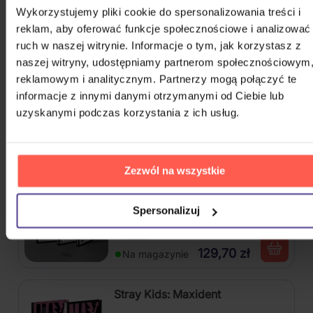
Hop) (SKZHOP Version)
Wykorzystujemy pliki cookie do spersonalizowania treści i
reklam, aby oferować funkcje społecznościowe i analizować
CD
ruch w naszej witrynie. Informacje o tym, jak korzystasz z
122,20 zł
Na magazynie
naszej witryny, udostępniamy partnerom społecznościowym
reklamowym i analitycznym. Partnerzy mogą połączyć te
Chaozz: Best Of
informacje z innymi danymi otrzymanymi od Ciebie lub
uzyskanymi podczas korzystania z ich usług.
2Vinyl
156,10 zł
Na magazynie
Zezwól na wszystkie
Stray Kids: ★★★★★ (5-STAR)
Spersonalizuj
CD
129,70 zł
Na magazynie
Stray Kids: Maxident