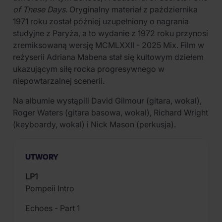
of These Days
. Oryginalny materiał z października
1971 roku został później uzupełniony o nagrania
studyjne z Paryża, a to wydanie z 1972 roku przynosi
zremiksowaną wersję MCMLXXII - 2025 Mix. Film w
reżyserii Adriana Mabena stał się kultowym dziełem
ukazującym siłę rocka progresywnego w
niepowtarzalnej scenerii.
Na albumie wystąpili David Gilmour (gitara, wokal),
Roger Waters (gitara basowa, wokal), Richard Wright
(keyboardy, wokal) i Nick Mason (perkusja).
UTWORY
LP1
Pompeii Intro
Echoes - Part 1