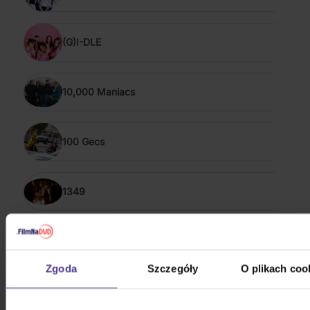
(G)I-DLE
10,000 Maniacs
100 Gecs
1349
16 Horsepower
Zgoda
Szczegóły
O plikach coo
POKAŻ WSZYSTKIE