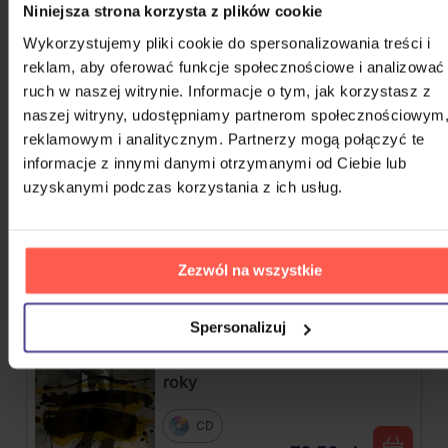
ROCK 2020 - 2026
Niniejsza strona korzysta z plików cookie
Wykorzystujemy pliki cookie do spersonalizowania treści i
Harlej: Best Of 30 let (2006 -
reklam, aby oferować funkcje społecznościowe i analizować
2025) Part 2
ruch w naszej witrynie. Informacje o tym, jak korzystasz z
naszej witryny, udostępniamy partnerom społecznościowym
CD
reklamowym i analitycznym. Partnerzy mogą połączyć te
54,40 zł
Na magazynie
informacje z innymi danymi otrzymanymi od Ciebie lub
uzyskanymi podczas korzystania z ich usług.
Kabát: Original Albums Vol.3
4CD
Zezwól na wszystkie
82,60 zł
Na magazynie
Spersonalizuj
Mišík Vladimír: Vteřiny, měsíce a
roky
CD