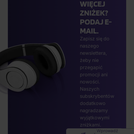
WIĘCEJ
ZNIŻEK?
PODAJ E-
MAIL.
Zapisz się do
naszego
newslettera,
żeby nie
przegapić
promocji ani
nowości.
Naszych
subskrybentów
dodatkowo
nagradzamy
wyjątkowymi
zniżkami.
Wprowadź