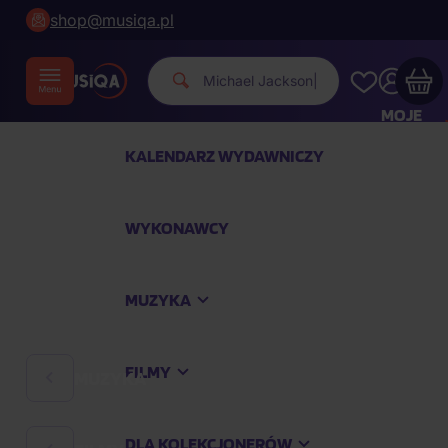
shop@musiqa.pl
Michael Jack
|
MOJE
KONTO
KALENDARZ WYDAWNICZY
Twój koszyk zakupowy jest pusty
WYKONAWCY
SPRAWDŹ NAJPOPULARNIEJSZE PRODUKTY
MUZYKA
Kup jeszcze za
400,00 zł
a dostawę macie za
darmo
FILMY
MUZYKA
Kontynuuj zakupy
DLA KOLEKCJONERÓW