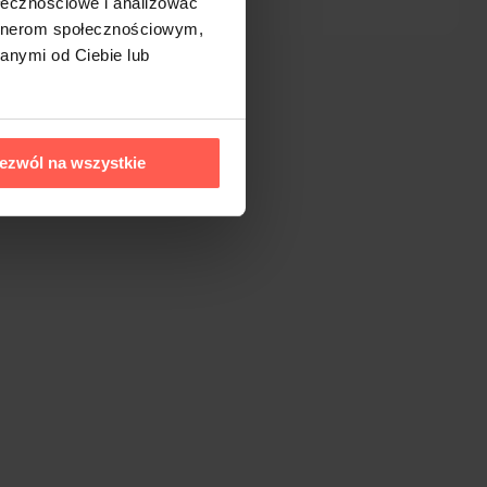
ołecznościowe i analizować
artnerom społecznościowym,
anymi od Ciebie lub
ezwól na wszystkie