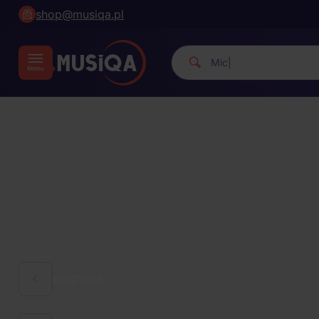
shop@musiqa.pl
Michael Jackson.
|
MUZYKA