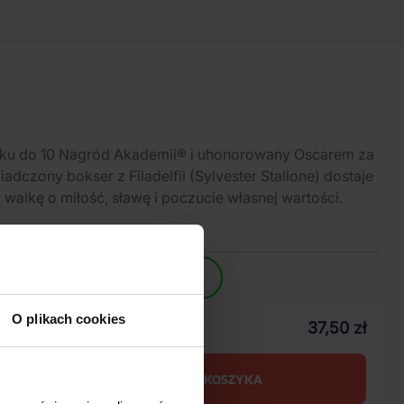
ku do 10 Nagród Akademii® i uhonorowany Oscarem za
adczony bokser z Filadelfii (Sylvester Stallone) dostaje
walkę o miłość, sławę i poczucie własnej wartości.
Przewidywana wysyłka
10.08.2026
O plikach cookies
37,50 zł
Wasza cena z VAT
DO KOSZYKA