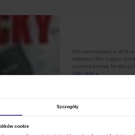
Film nominowany w 1976 ro
najlepszy film. Ciężko doświ
życiową szansę, by stoczyć 
Cały opis
Na magazynie
(1 szt.)
Szczegóły
1
szt.
 plików cookie