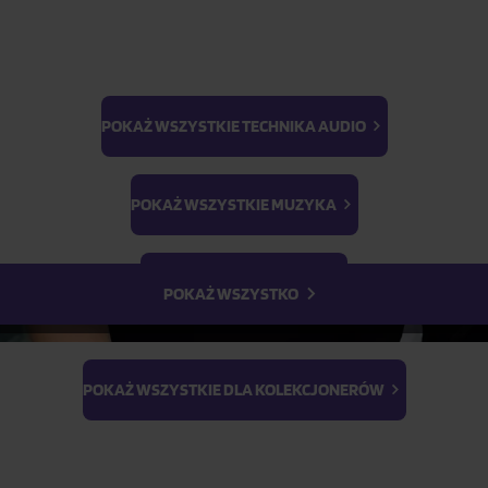
POKAŻ WSZYSTKIE TECHNIKA AUDIO
BTS
Light Stick & Keyring
POKAŻ WSZYSTKIE MUZYKA
Stray Kids
POKAŻ WSZYSTKIE FILMY
POKAŻ WSZYSTKO
POKAŻ WSZYSTKIE DLA KOLEKCJONERÓW