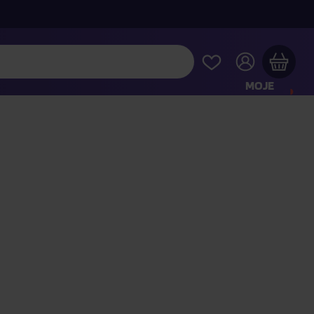
MOJE
KONTO
Twój koszyk zakupowy jest pusty
RAWDŹ NAJPOPULARNIEJSZE PRODUKTY
 jeszcze za
400,00 zł
a dostawę macie za darmo
Kontynuuj zakupy