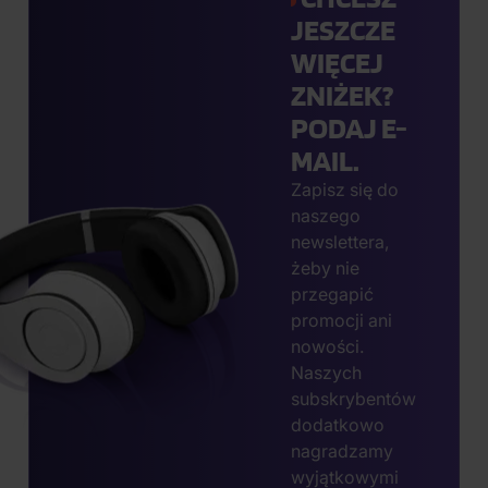
JESZCZE
WIĘCEJ
ZNIŻEK?
PODAJ E-
MAIL.
Zapisz się do
naszego
newslettera,
żeby nie
przegapić
promocji ani
nowości.
Naszych
subskrybentów
dodatkowo
nagradzamy
wyjątkowymi