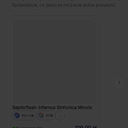
Sprawdźcie, co jeszcze możecie sobie pozwolić.
Septicflesh: Infernus Sinfonica Mmxix
Blu-ray
2CD
...
109,00 zł
Na magazynie