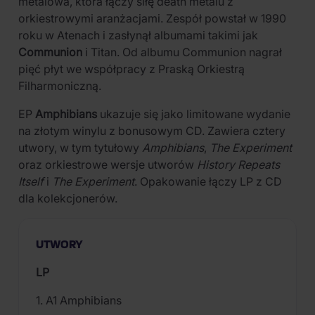
metalowa, która łączy siłę death metalu z
orkiestrowymi aranżacjami. Zespół powstał w 1990
roku w Atenach i zasłynął albumami takimi jak
Communion
i Titan. Od albumu Communion nagrał
pięć płyt we współpracy z Praską Orkiestrą
Filharmoniczną.
EP
Amphibians
ukazuje się jako limitowane wydanie
na złotym winylu z bonusowym CD. Zawiera cztery
utwory, w tym tytułowy
Amphibians
,
The Experiment
oraz orkiestrowe wersje utworów
History Repeats
Itself
i
The Experiment
. Opakowanie łączy LP z CD
dla kolekcjonerów.
UTWORY
LP
1. A1 Amphibians