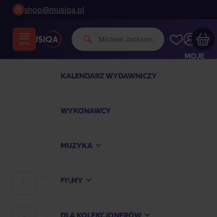
shop@musiqa.pl
Michael
|
MOJE
KONTO
KALENDARZ WYDAWNICZY
Twój koszyk zakupowy jest pusty
WYKONAWCY
SPRAWDŹ NAJPOPULARNIEJSZE PRODUKTY
MUZYKA
Kup jeszcze za
400,00 zł
a dostawę macie za
darmo
FILMY
MUZYKA
Kontynuuj zakupy
DLA KOLEKCJONERÓW