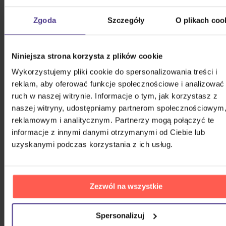
Harlej: Best Of 30 let (2006 -
Zgoda
Szczegóły
O plikach coo
2025) Part 2
CD
Niniejsza strona korzysta z plików cookie
54,40 zł
Na magazynie
Wykorzystujemy pliki cookie do spersonalizowania treści i
reklam, aby oferować funkcje społecznościowe i analizować
ruch w naszej witrynie. Informacje o tym, jak korzystasz z
Kabát: Original Albums Vol.3
naszej witryny, udostępniamy partnerom społecznościowym
reklamowym i analitycznym. Partnerzy mogą połączyć te
4CD
informacje z innymi danymi otrzymanymi od Ciebie lub
uzyskanymi podczas korzystania z ich usług.
82,60 zł
Na magazynie
Mišík Vladimír: Vteřiny, měsíce a
Zezwól na wszystkie
roky
CD
Spersonalizuj
72,50 zł