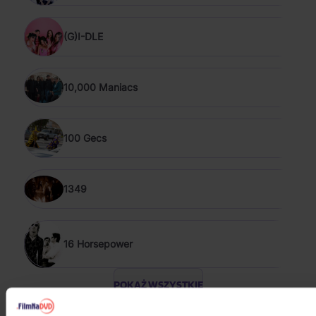
(G)I-DLE
10,000 Maniacs
100 Gecs
1349
16 Horsepower
POKAŻ WSZYSTKIE
ROCK 2020 - 2026