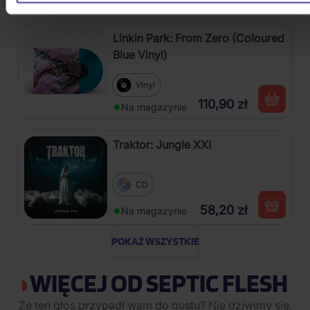
Na magazynie
Linkin Park: From Zero (Coloured
Blue Vinyl)
Vinyl
110,90 zł
Na magazynie
Traktor: Jungle XXI
CD
58,20 zł
Na magazynie
POKAŻ WSZYSTKIE
WIĘCEJ OD SEPTIC FLESH
Że ten głos przypadł wam do gustu? Nie dziwimy się.