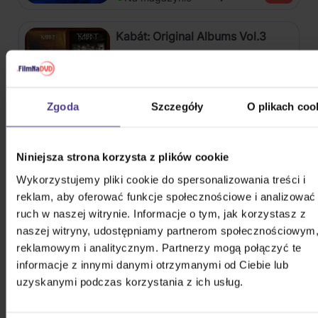
Kabát: Original Albums Vol.3
4CD
82,60 zł
Na magazynie
Zgoda
Szczegóły
O plikach coo
Mišík Vladimír: Vteřiny, měsíce a
Niniejsza strona korzysta z plików cookie
roky
Wykorzystujemy pliki cookie do spersonalizowania treści i
CD
reklam, aby oferować funkcje społecznościowe i analizować
72,50 zł
ruch w naszej witrynie. Informacje o tym, jak korzystasz z
Na magazynie
naszej witryny, udostępniamy partnerom społecznościowym
reklamowym i analitycznym. Partnerzy mogą połączyć te
Linkin Park: From Zero (Coloured
informacje z innymi danymi otrzymanymi od Ciebie lub
Blue Vinyl)
uzyskanymi podczas korzystania z ich usług.
Vinyl