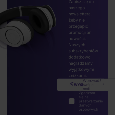
Zapisz się do
naszego
newslettera,
żeby nie
przegapić
promocji ani
nowości.
Naszych
subskrybentów
dodatkowo
nagradzamy
wyjątkowymi
zniżkami.
Wprowadź
WYŚLIJ
swój e-
mail
Zgadzam
się na
przetwarzanie
danych
osobowych