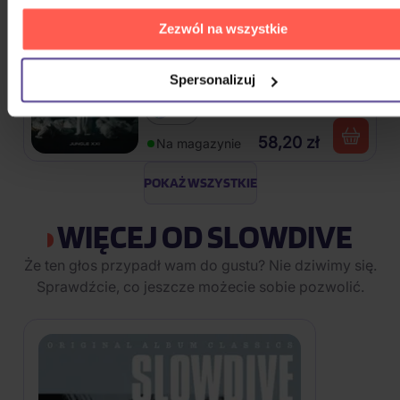
110,90 zł
Na magazynie
Zezwól na wszystkie
Traktor: Jungle XXI
Spersonalizuj
CD
58,20 zł
Na magazynie
POKAŻ WSZYSTKIE
WIĘCEJ OD SLOWDIVE
Że ten głos przypadł wam do gustu? Nie dziwimy się.
Sprawdźcie, co jeszcze możecie sobie pozwolić.