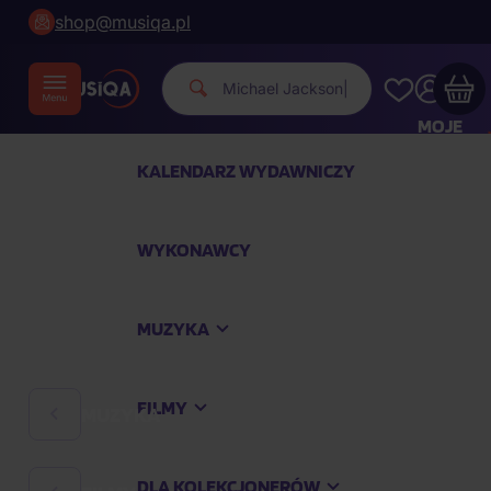
shop@musiqa.pl
Michael Jackso
|
MOJE
KONTO
KALENDARZ WYDAWNICZY
Twój koszyk zakupowy jest pusty
WYKONAWCY
SPRAWDŹ NAJPOPULARNIEJSZE PRODUKTY
MUZYKA
Kup jeszcze za
400,00 zł
a dostawę macie za
darmo
FILMY
MUZYKA
Kontynuuj zakupy
DLA KOLEKCJONERÓW