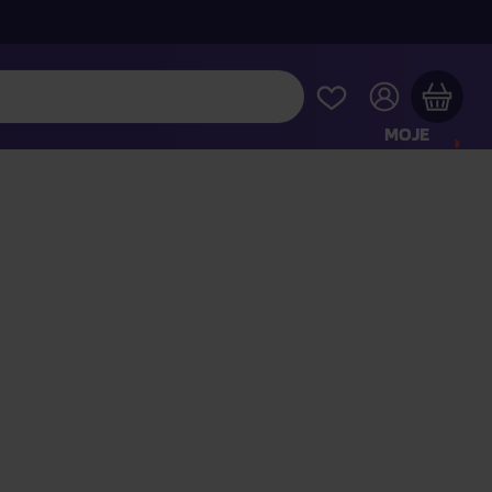
MOJE
KONTO
Twój koszyk zakupowy jest pusty
RAWDŹ NAJPOPULARNIEJSZE PRODUKTY
 jeszcze za
400,00 zł
a dostawę macie za darmo
Kontynuuj zakupy