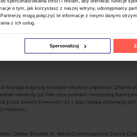
do spersonalizowania treści i reklam, aby oferować funkcje sp
ormacje o tym, jak korzystasz z naszej witryny, udostępniamy p
Partnerzy mogą połączyć te informacje z innymi danymi otrzym
nia z ich usług.
Spersonalizuj
Z
ół którego kręci się mnóstwo młodych piękności. Chętnie pr
dnak niemłody już Petr chce poślubić młodziutką Katarzynę
ona przez swoich krewnych i że z jego męską dominacją jest
 małżonki...
bec, Otakar Brousek st., Marie Drahokoupilová, Darina Chleb