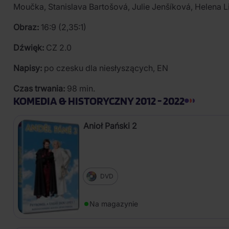
Moučka, Stanislava Bartošová, Julie Jenšíková, Helena L
Obraz:
16:9 (2,35:1)
Dźwięk:
CZ 2.0
Napisy:
po czesku dla niesłyszących, EN
Czas trwania:
98 min.
KOMEDIA & HISTORYCZNY 2012 - 2022
Anioł Pański 2
DVD
Na magazynie