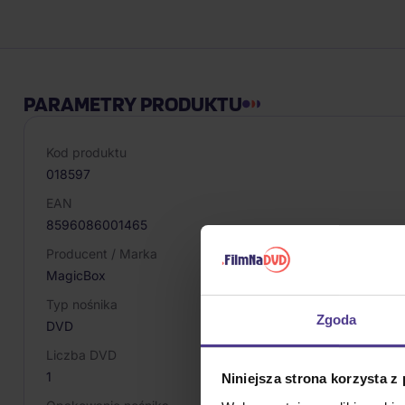
PARAMETRY PRODUKTU
Kod produktu
018597
EAN
8596086001465
Producent / Marka
MagicBox
Typ nośnika
Zgoda
DVD
Liczba DVD
1
Niniejsza strona korzysta z