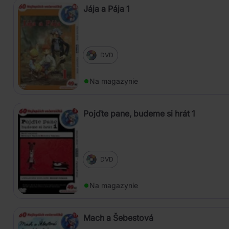
Jája a Pája 1
DVD
Na magazynie
Pojďte pane, budeme si hrát 1
DVD
Na magazynie
Mach a Šebestová