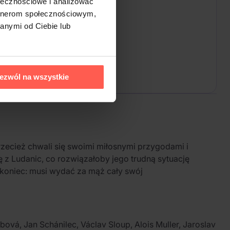
ołecznościowe i analizować
artnerom społecznościowym,
anymi od Ciebie lub
ezwól na wszystkie
zecież chwali się swoimi miłosnymi przygodami i
 z Ludanic, co rozwiązałoby jego trudną sytuację
 koniec: musi wydać za mąż cały swój
ová, Jan Schánilec, Václav Sloup, Alois Muller, Jaroslav