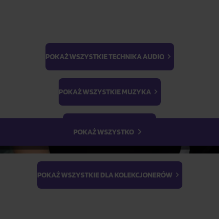
1
szt.
POKAŻ WSZYSTKIE TECHNIKA AUDIO
BTS
Light Stick & Keyring
POKAŻ WSZYSTKIE MUZYKA
Stray Kids
POKAŻ WSZYSTKIE FILMY
POKAŻ WSZYSTKO
POKAŻ WSZYSTKIE DLA KOLEKCJONERÓW
Parametry produktu