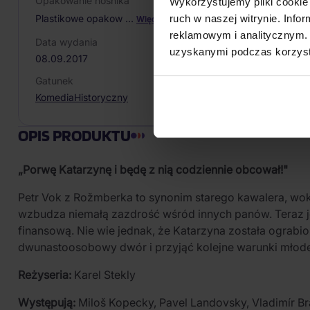
Opakowanie nośnika
Wykorzystujemy pliki cookie 
ruch w naszej witrynie. Inf
Plastikowe opakow
…
Więcej
reklamowym i analitycznym. 
Data wydania
uzyskanymi podczas korzysta
08.09.2017
Gatunek
Komedia
Historyczny
OPIS PRODUKTU
„Porwę Katarzynę i będę z nią codziennie obcował!"
Petr Vok z Rožmberka to synonim starego kawalera, wok
wzbudza niemałą zazdrość wśród innych panów. Teraz je
finansową. Nie wie jednak, że Katarzyna została ograbi
dwunastoosobowy dwór i przyjąć kolejne warunki młodej
Reżyseria:
Karel Stekly
Występują:
Miloš Kopecky, Pavel Landovsky, Vladimír Bra