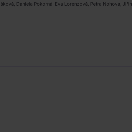
išková, Daniela Pokorná, Eva Lorenzová, Petra Nohová, Jiřin