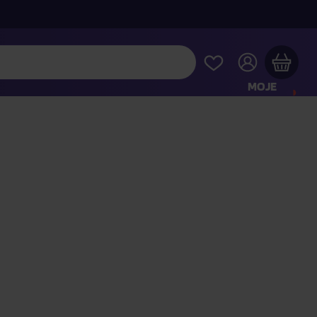
MOJE
KONTO
Twój koszyk zakupowy jest pusty
RAWDŹ NAJPOPULARNIEJSZE PRODUKTY
 jeszcze za
400,00 zł
a dostawę macie za darmo
Kontynuuj zakupy