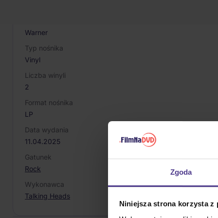
603497818846
Producent / Marka
Warner
Typ nośnika
Vinyl
Liczba winyli
2
Format nośnika
LP
Data wydania
11.04.2025
Gatunek
Rock
Zgoda
Wykonawca
Talking Heads
Niniejsza strona korzysta z