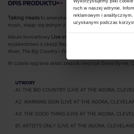
Wykorzystujemy pliki cookie 
OPIS PRODUKTU
ruch w naszej witrynie. Inf
reklamowym i analitycznym. 
Talking Heads
to amerykańska grupa new wave i post-pu
uzyskanymi podczas korzysta
music, stając się jednym z najważniejszych zespołów now
Album koncertowy
Live on Tour
na podwójnym winylu utr
wydawnictwo z okazji Record Store Day 2025 i prezentu
River
,
The Big Country
i
Found a Job
.
W czasie nagrania skład zespołu tworzyli David Byrne, C
UTWORY
A1. THE BIG COUNTRY (LIVE AT THE AGORA, CLEVEL
A2. WARNING SIGN (LIVE AT THE AGORA, CLEVELAND
A3. THE GOOD THING (LIVE AT THE AGORA, CLEVELA
B1. ARTISTS ONLY (LIVE AT THE AGORA, CLEVELAND,