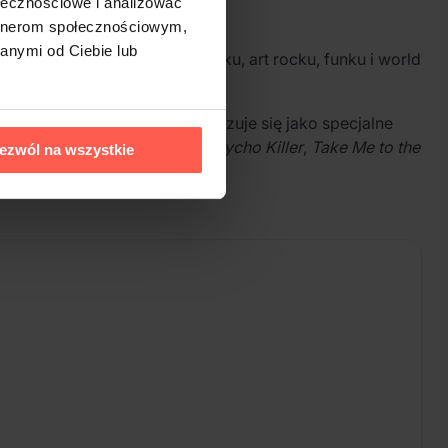
ołecznościowe i analizować
artnerom społecznościowym,
anymi od Ciebie lub
ości łączyła elementy punku, art rocku, funku i world
dnia 1978 roku. Nagranie ukazuje się jako specjalne
śród utworów wyróżniają się
Psycho Killer
,
Take Me to the
ezwól na wszystkie