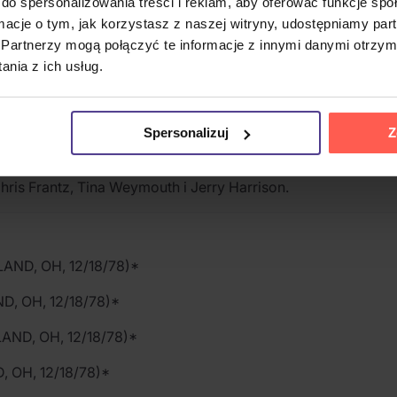
do spersonalizowania treści i reklam, aby oferować funkcje sp
ormacje o tym, jak korzystasz z naszej witryny, udostępniamy p
Partnerzy mogą połączyć te informacje z innymi danymi otrzym
nkowa założona w Nowym Jorku w 1975 roku. W swojej twórcz
nia z ich usług.
ej fali.
wala występ zespołu w klubie Agora w Clevelandzie z 18 gru
je autentyczny zapis z wczesnej koncertowej ery grupy. W
Spersonalizuj
Z
hris Frantz, Tina Weymouth i Jerry Harrison.
AND, OH, 12/18/78)*
, OH, 12/18/78)*
ND, OH, 12/18/78)*
 OH, 12/18/78)*