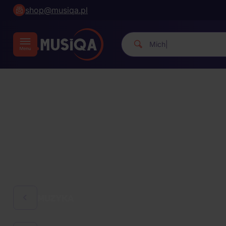
shop@musiqa.pl
Michael Jackson.
|
MUZYKA