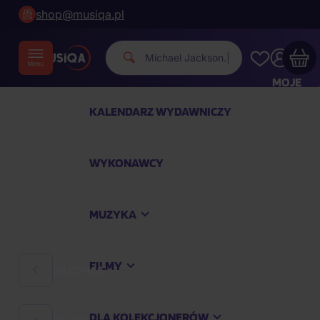
shop@musiqa.pl
Michael Jack
|
MOJE
KONTO
KALENDARZ WYDAWNICZY
Twój koszyk zakupowy jest pusty
WYKONAWCY
SPRAWDŹ NAJPOPULARNIEJSZE PRODUKTY
MUZYKA
Kup jeszcze za
400,00 zł
a dostawę macie za
darmo
FILMY
MUZYKA
Kontynuuj zakupy
DLA KOLEKCJONERÓW