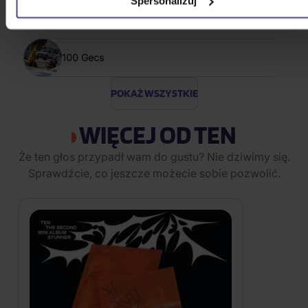
Spersonalizuj
Chuckii Booker
100 Gecs
POKAŻ WSZYSTKIE
WIĘCEJ OD TEN
Że ten głos przypadł wam do gustu? Nie dziwimy się.
Sprawdźcie, co jeszcze możecie sobie pozwolić.