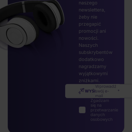
naszego
newslettera,
żeby nie
przegapić
promocji ani
nowości.
Naszych
subskrybentów
dodatkowo
nagradzamy
wyjątkowymi
zniżkami.
Wprowadź
WYŚLIJ
swój e-
mail
Zgadzam
się na
przetwarzanie
danych
osobowych