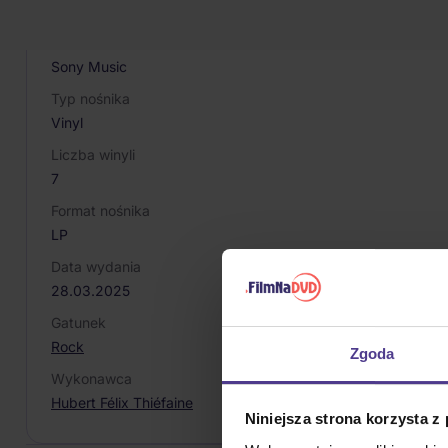
198029014518
Producent / Marka
Sony Music
Typ nośnika
Vinyl
Liczba winyli
7
Format nośnika
LP
Data wydania
28.03.2025
Gatunek
Rock
Zgoda
Wykonawca
Hubert Félix Thiéfaine
Niniejsza strona korzysta z