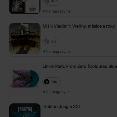
4CD
Na magazynie
Mišík Vladimír: Vteřiny, měsíce a roky
CD
Na magazynie
Linkin Park: From Zero (Coloured Blue
Vinyl
Na magazynie
Traktor: Jungle XXI