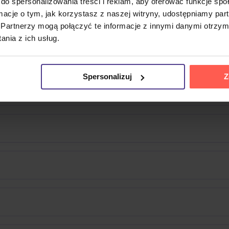
do spersonalizowania treści i reklam, aby oferować funkcje sp
ormacje o tym, jak korzystasz z naszej witryny, udostępniamy p
Partnerzy mogą połączyć te informacje z innymi danymi otrzym
szansonisty
Hubert-Félix Thiéfaine
na płytach winylowych.
nia z ich usług.
ość tego wyrazistego przedstawiciela francuskiej chanson 
Spersonalizuj
Z