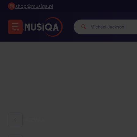
shop@musiqa.pl
Michae
|
MUZYKA