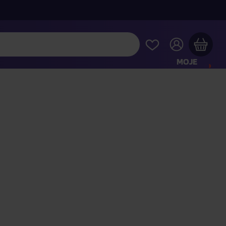
MOJE
KONTO
Twój koszyk zakupowy jest pusty
RAWDŹ NAJPOPULARNIEJSZE PRODUKTY
 jeszcze za
400,00 zł
a dostawę macie za darmo
Kontynuuj zakupy