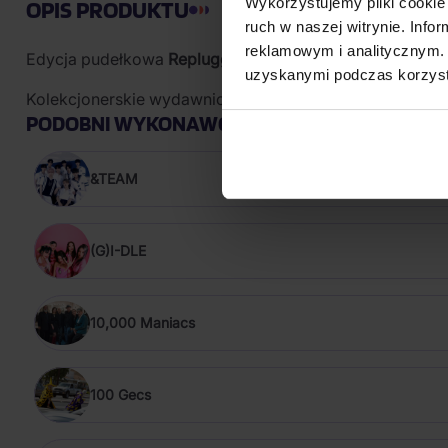
Wykorzystujemy pliki cookie 
OPIS PRODUKTU
ruch w naszej witrynie. Inf
reklamowym i analitycznym. 
Edycja pudełkowa
Replugged Box Set
od francuskiego 
uzyskanymi podczas korzysta
Kolekcjonerskie wydawnictwo oferuje słuchaczom twórcz
PODOBNI WYKONAWCY
&TEAM
(G)I-DLE
10,000 Maniacs
100 Gecs