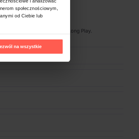
ołecznościowe i analizować
artnerom społecznościowym,
anymi od Ciebie lub
w wysokiej jakości formacie Long Play.
ezwól na wszystkie