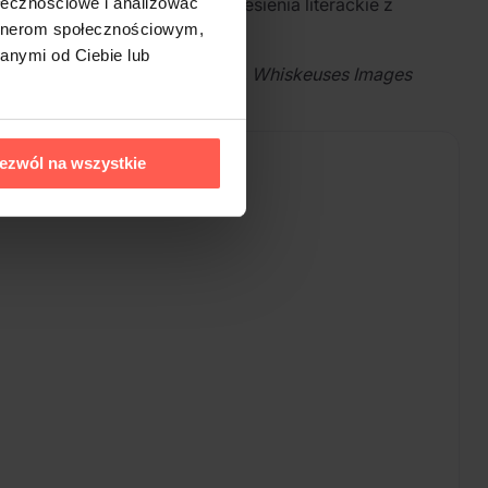
lu. Jego twórczość łączy odniesienia literackie z
ołecznościowe i analizować
artnerom społecznościowym,
anymi od Ciebie lub
ą się
Droïde Song
,
Narcisse 81
,
Whiskeuses Images
ezwól na wszystkie