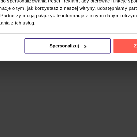
ekstów znany z poetyckich tekstów i charakterystycznego sty
do spersonalizowania treści i reklam, aby oferować funkcje sp
ormacje o tym, jak korzystasz z naszej witryny, udostępniamy p
Partnerzy mogą połączyć te informacje z innymi danymi otrzym
nowych akustycznych aranżacjach. Wśród utworów znajduj
nia z ich usług.
ra łącznie 19 nagrań.
Spersonalizuj
Z