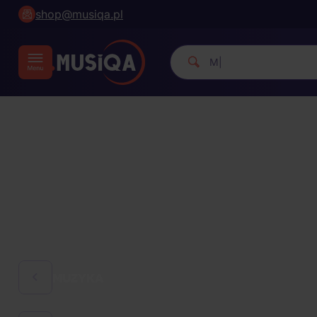
shop@musiqa.pl
Michael Jackson.
|
MUZYKA