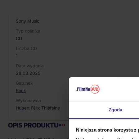
198028969420
Producent / Marka
Sony Music
Typ nośnika
CD
Liczba CD
1
Data wydania
28.03.2025
Gatunek
Rock
Wykonawca
Hubert Félix Thiéfaine
Zgoda
OPIS PRODUKTU
Niniejsza strona korzysta z