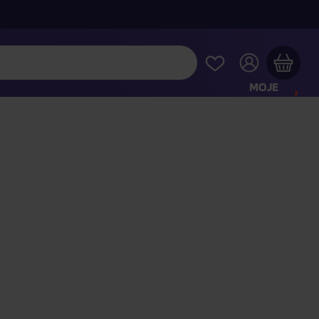
MOJE
KONTO
Twój koszyk zakupowy jest pusty
RAWDŹ NAJPOPULARNIEJSZE PRODUKTY
 jeszcze za
400,00 zł
a dostawę macie za darmo
Kontynuuj zakupy