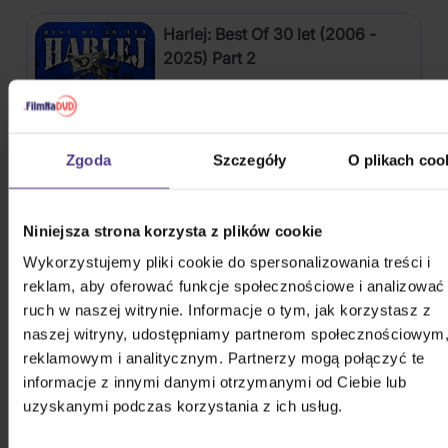
Harlej: Best Of 30 let (2006 -
2025) Part 2
CD
54,40 zł
Na magazynie
Zgoda
Szczegóły
O plikach coo
Kabát: Original Albums Vol.3
Niniejsza strona korzysta z plików cookie
4CD
Wykorzystujemy pliki cookie do spersonalizowania treści i
82,60 zł
Na magazynie
reklam, aby oferować funkcje społecznościowe i analizować
ruch w naszej witrynie. Informacje o tym, jak korzystasz z
naszej witryny, udostępniamy partnerom społecznościowym
Mišík Vladimír: Vteřiny, měsíce a
reklamowym i analitycznym. Partnerzy mogą połączyć te
roky
informacje z innymi danymi otrzymanymi od Ciebie lub
uzyskanymi podczas korzystania z ich usług.
CD
72,50 zł
Na magazynie