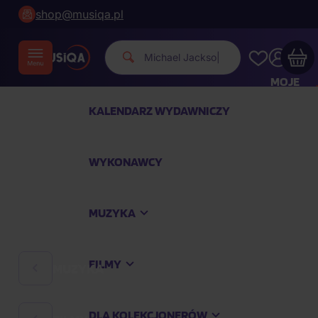
shop@musiqa.pl
Michael Jackson.
|
MOJE
KONTO
KALENDARZ WYDAWNICZY
Twój koszyk zakupowy jest pusty
WYKONAWCY
SPRAWDŹ NAJPOPULARNIEJSZE PRODUKTY
MUZYKA
Kup jeszcze za
400,00 zł
a dostawę macie za
darmo
FILMY
MUZYKA
Kontynuuj zakupy
DLA KOLEKCJONERÓW