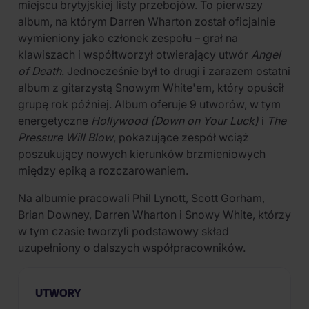
miejscu brytyjskiej listy przebojów. To pierwszy
album, na którym Darren Wharton został oficjalnie
wymieniony jako członek zespołu – grał na
klawiszach i współtworzył otwierający utwór
Angel
of Death
. Jednocześnie był to drugi i zarazem ostatni
album z gitarzystą Snowym White'em, który opuścił
grupę rok później. Album oferuje 9 utworów, w tym
energetyczne
Hollywood (Down on Your Luck)
i
The
Pressure Will Blow
, pokazujące zespół wciąż
poszukujący nowych kierunków brzmieniowych
między epiką a rozczarowaniem.
Na albumie pracowali Phil Lynott, Scott Gorham,
Brian Downey, Darren Wharton i Snowy White, którzy
w tym czasie tworzyli podstawowy skład
uzupełniony o dalszych współpracowników.
UTWORY