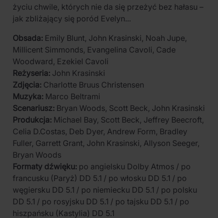
życiu chwile, których nie da się przeżyć bez hałasu –
jak zbliżający się poród Evelyn...
Obsada:
Emily Blunt, John Krasinski, Noah Jupe,
Millicent Simmonds, Evangelina Cavoli, Cade
Woodward, Ezekiel Cavoli
Reżyseria:
John Krasinski
Zdjęcia:
Charlotte Bruus Christensen
Muzyka:
Marco Beltrami
Scenariusz:
Bryan Woods, Scott Beck, John Krasinski
Produkcja:
Michael Bay, Scott Beck, Jeffrey Beecroft,
Celia D.Costas, Deb Dyer, Andrew Form, Bradley
Fuller, Garrett Grant, John Krasinski, Allyson Seeger,
Bryan Woods
Formaty dźwięku:
po angielsku Dolby Atmos / po
francusku (Paryż) DD 5.1 / po włosku DD 5.1 / po
węgiersku DD 5.1 / po niemiecku DD 5.1 / po polsku
DD 5.1 / po rosyjsku DD 5.1 / po tajsku DD 5.1 / po
hiszpańsku (Kastylia) DD 5.1