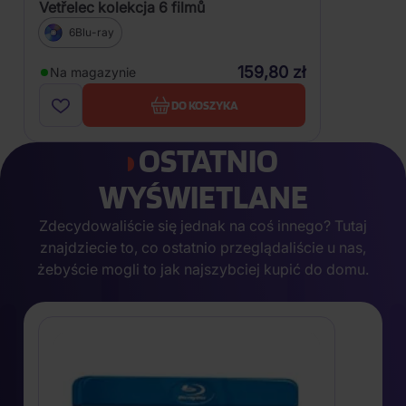
Vetřelec kolekcja 6 filmů
6Blu-ray
159,80 zł
Na magazynie
DO KOSZYKA
OSTATNIO
WYŚWIETLANE
Zdecydowaliście się jednak na coś innego? Tutaj
znajdziecie to, co ostatnio przeglądaliście u nas,
żebyście mogli to jak najszybciej kupić do domu.