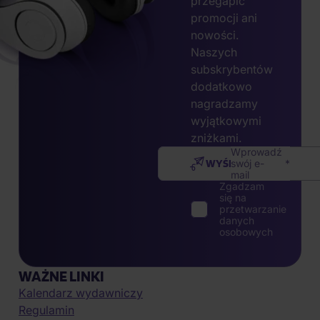
przegapić
promocji ani
nowości.
Naszych
subskrybentów
dodatkowo
nagradzamy
wyjątkowymi
zniżkami.
Wprowadź
WYŚLIJ
swój e-
mail
Zgadzam
się na
przetwarzanie
danych
osobowych
WAŻNE LINKI
Kalendarz wydawniczy
Regulamin