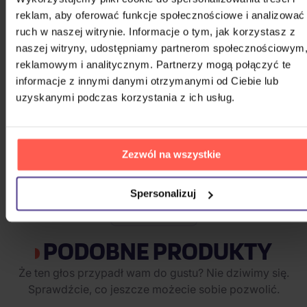
DVD
reklam, aby oferować funkcje społecznościowe i analizować
ruch w naszej witrynie. Informacje o tym, jak korzystasz z
Na magazynie
11,10 zł
naszej witryny, udostępniamy partnerom społecznościowym
reklamowym i analitycznym. Partnerzy mogą połączyć te
Piąty element
informacje z innymi danymi otrzymanymi od Ciebie lub
uzyskanymi podczas korzystania z ich usług.
DVD
Zezwól na wszystkie
Na magazynie
16,80 zł
Spersonalizuj
POKAŻ WSZYSTKIE
PODOBNE PRODUKTY
Że ten głos przypadł wam do gustu? Nie dziwimy się.
Sprawdźcie, co jeszcze możecie sobie pozwolić.