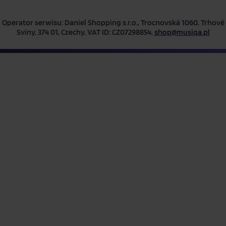
Operator serwisu: Daniel Shopping s.r.o., Trocnovská 1060, Trhové
Sviny, 374 01, Czechy, VAT ID: CZ07298854,
shop@musiqa.pl