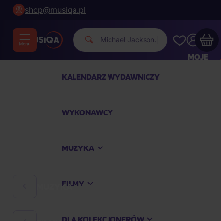
shop@musiqa.pl
Mic
|
MOJE
KONTO
KALENDARZ WYDAWNICZY
Twój koszyk zakupowy jest pusty
WYKONAWCY
SPRAWDŹ NAJPOPULARNIEJSZE PRODUKTY
MUZYKA
Kup jeszcze za
400,00 zł
a dostawę macie za
darmo
FILMY
MUZYKA
Kontynuuj zakupy
DLA KOLEKCJONERÓW