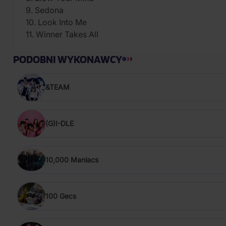
9. Sedona
10. Look Into Me
11. Winner Takes All
PODOBNI WYKONAWCY
&TEAM
(G)I-DLE
10,000 Maniacs
100 Gecs