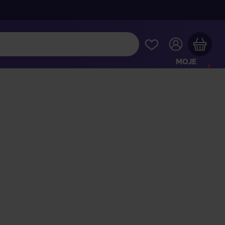
MOJE
KONTO
Twój koszyk zakupowy jest pusty
RAWDŹ NAJPOPULARNIEJSZE PRODUKTY
 jeszcze za
400,00 zł
a dostawę macie za darmo
Kontynuuj zakupy