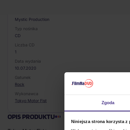
8024391104828
Producent / Marka
Mystic Production
Typ nośnika
CD
Liczba CD
1
Data wydania
10.07.2020
Gatunek
Rock
Wykonawca
Tokyo Motor Fist
Zgoda
OPIS PRODUKTU
Niniejsza strona korzysta z