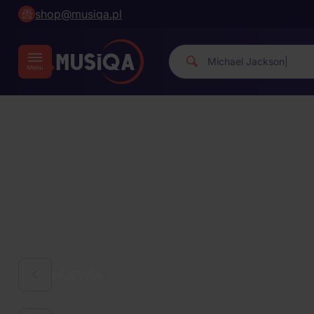
shop@musiqa.pl
Micha
|
MUZYKA