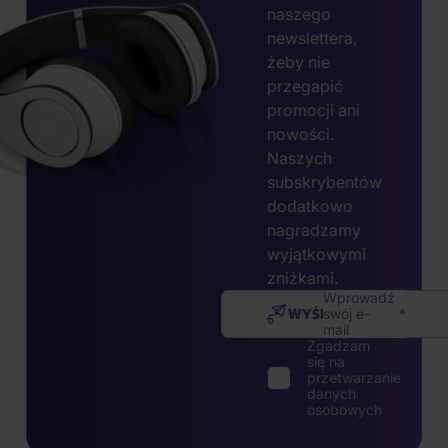
naszego
newslettera,
żeby nie
przegapić
promocji ani
nowości.
Naszych
subskrybentów
dodatkowo
nagradzamy
wyjątkowymi
zniżkami.
Wprowadź
WYŚLIJ
swój e-
mail
Zgadzam
się na
przetwarzanie
danych
osobowych