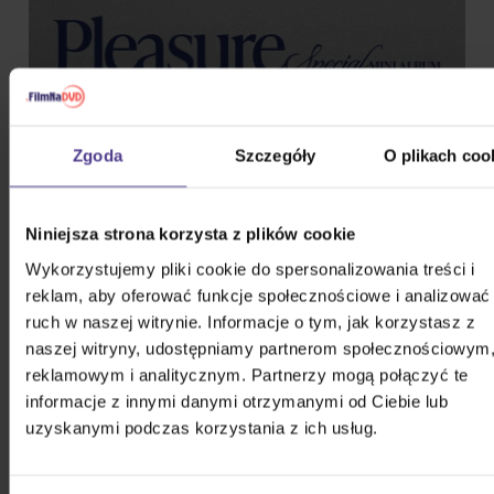
PODOBNI WYKONAWCY
Zgoda
Szczegóły
O plikach coo
&TEAM
Niniejsza strona korzysta z plików cookie
Wykorzystujemy pliki cookie do spersonalizowania treści i
reklam, aby oferować funkcje społecznościowe i analizować
(G)I-DLE
ruch w naszej witrynie. Informacje o tym, jak korzystasz z
naszej witryny, udostępniamy partnerom społecznościowym
reklamowym i analitycznym. Partnerzy mogą połączyć te
*NSYNC
informacje z innymi danymi otrzymanymi od Ciebie lub
uzyskanymi podczas korzystania z ich usług.
10,000 Maniacs