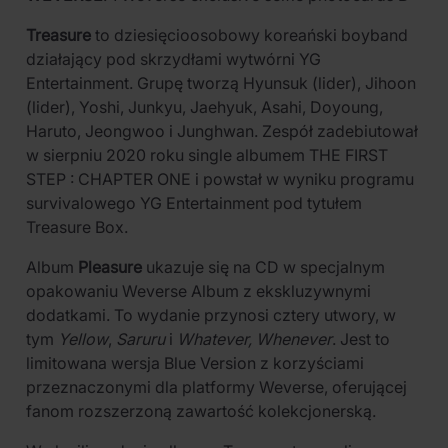
Treasure
to dziesięcioosobowy koreański boyband
działający pod skrzydłami wytwórni YG
Entertainment. Grupę tworzą Hyunsuk (lider), Jihoon
(lider), Yoshi, Junkyu, Jaehyuk, Asahi, Doyoung,
Haruto, Jeongwoo i Junghwan. Zespół zadebiutował
w sierpniu 2020 roku single albumem THE FIRST
STEP : CHAPTER ONE i powstał w wyniku programu
survivalowego YG Entertainment pod tytułem
Treasure Box.
Album
Pleasure
ukazuje się na CD w specjalnym
opakowaniu Weverse Album z ekskluzywnymi
dodatkami. To wydanie przynosi cztery utwory, w
tym
Yellow
,
Saruru
i
Whatever, Whenever
. Jest to
limitowana wersja Blue Version z korzyściami
przeznaczonymi dla platformy Weverse, oferującej
fanom rozszerzoną zawartość kolekcjonerską.