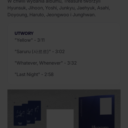
W chwili wydania albumu, Treasure tworzyli
Hyunsuk, Jihoon, Yoshi, Junkyu, Jaehyuk, Asahi,
Doyoung, Haruto, Jeongwoo i Junghwan.
UTWORY
"Yellow" - 3:11
"Saruru (사르르)" - 3:02
"Whatever, Whenever" - 3:32
"Last Night" - 2:58