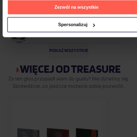
Zezwól na wszystkie
Chuckii Booker
Spersonalizuj
100 Gecs
POKAŻ WSZYSTKIE
WIĘCEJ OD TREASURE
Że ten głos przypadł wam do gustu? Nie dziwimy się.
Sprawdźcie, co jeszcze możecie sobie pozwolić.