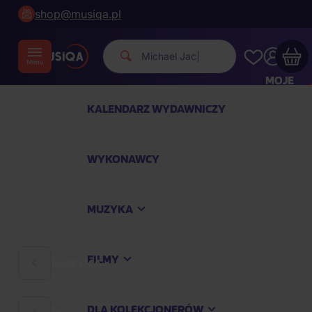
shop@musiqa.pl
Michael Jackson.
|
MOJE
KONTO
KALENDARZ WYDAWNICZY
Twój koszyk zakupowy jest pusty
WYKONAWCY
SPRAWDŹ NAJPOPULARNIEJSZE PRODUKTY
MUZYKA
Kup jeszcze za
400,00 zł
a dostawę macie za
darmo
FILMY
MUZYKA
Kontynuuj zakupy
DLA KOLEKCJONERÓW