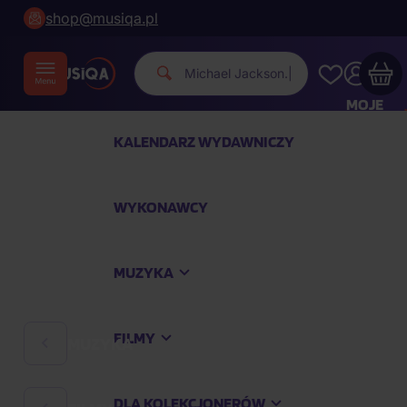
shop@musiqa.pl
Mi
|
MOJE
KONTO
KALENDARZ WYDAWNICZY
Twój koszyk zakupowy jest pusty
WYKONAWCY
SPRAWDŹ NAJPOPULARNIEJSZE PRODUKTY
MUZYKA
Kup jeszcze za
400,00 zł
a dostawę macie za
darmo
FILMY
MUZYKA
Kontynuuj zakupy
DLA KOLEKCJONERÓW