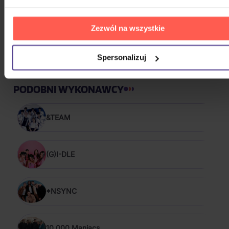
Zezwól na wszystkie
Spersonalizuj
PODOBNI WYKONAWCY
&TEAM
(G)I-DLE
*NSYNC
10,000 Maniacs