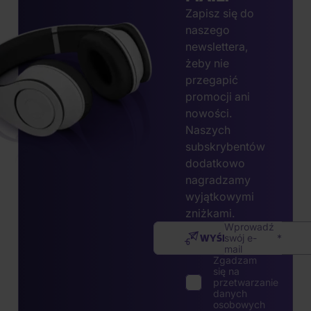
Zapisz się do
naszego
newslettera,
żeby nie
przegapić
promocji ani
nowości.
Naszych
subskrybentów
dodatkowo
nagradzamy
wyjątkowymi
zniżkami.
Wprowadź
WYŚLIJ
swój e-
mail
Zgadzam
się na
przetwarzanie
danych
osobowych