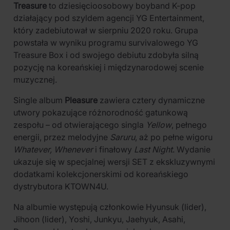
Treasure
to dziesięcioosobowy boyband K-pop
działający pod szyldem agencji YG Entertainment,
który zadebiutował w sierpniu 2020 roku. Grupa
powstała w wyniku programu survivalowego YG
Treasure Box i od swojego debiutu zdobyła silną
pozycję na koreańskiej i międzynarodowej scenie
muzycznej.
Single album
Pleasure
zawiera cztery dynamiczne
utwory pokazujące różnorodność gatunkową
zespołu – od otwierającego singla
Yellow
, pełnego
energii, przez melodyjne
Saruru
, aż po pełne wigoru
Whatever, Whenever
i finałowy
Last Night
. Wydanie
ukazuje się w specjalnej wersji SET z ekskluzywnymi
dodatkami kolekcjonerskimi od koreańskiego
dystrybutora KTOWN4U.
Na albumie występują członkowie Hyunsuk (lider),
Jihoon (lider), Yoshi, Junkyu, Jaehyuk, Asahi,