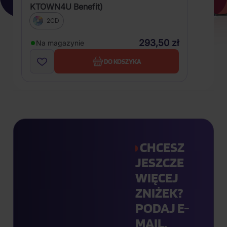
KTOWN4U Benefit)
2CD
293,50 zł
Na magazynie
DO KOSZYKA
CHCESZ
JESZCZE
WIĘCEJ
ZNIŻEK?
PODAJ E-
MAIL.