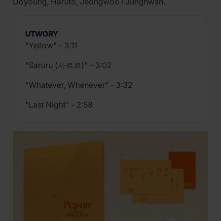
Doyoung, Haruto, Jeongwoo i Junghwan.
UTWORY
"Yellow" - 3:11
"Saruru (사르르)" - 3:02
"Whatever, Whenever" - 3:32
"Last Night" - 2:58