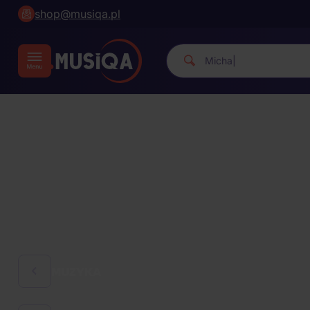
shop@musiqa.pl
Michael Jackson.
|
MUZYKA