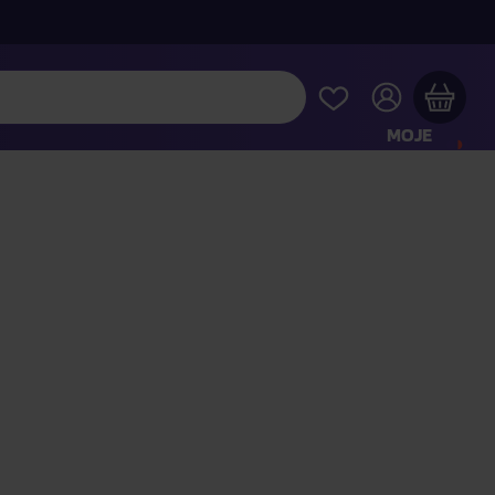
MOJE
KONTO
Twój koszyk zakupowy jest pusty
RAWDŹ NAJPOPULARNIEJSZE PRODUKTY
 jeszcze za
400,00 zł
a dostawę macie za darmo
Kontynuuj zakupy