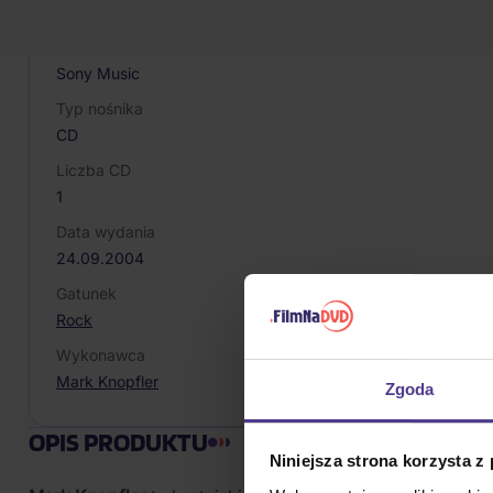
602498677155
Producent / Marka
Sony Music
Typ nośnika
CD
Liczba CD
1
Data wydania
24.09.2004
Gatunek
Rock
Wykonawca
Mark Knopfler
Zgoda
OPIS PRODUKTU
Niniejsza strona korzysta z