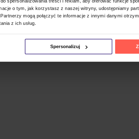
ozytor, najbardziej znany jako frontman grupy Dire Straits. 
do spersonalizowania treści i reklam, aby oferować funkcje sp
st Guitarists of All Time” zajął 44. miejsce. W swojej solo
ormacje o tym, jak korzystasz z naszej witryny, udostępniamy p
Partnerzy mogą połączyć te informacje z innymi danymi otrzym
nia z ich usług.
ładem wytwórni Mercury Records jako czwarty solowy album 
il Young czy The Band – płyta jest przesiąknięta atmosferą t
untry i elementy rocka w 42 utworach na tym 3CD w formaci
Spersonalizuj
Z
z
Back to Tupelo
.