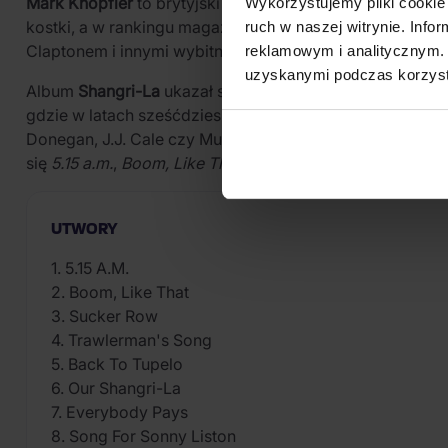
Mark Knopfler
to brytyjski gitarzysta, wokalista i komp
Wykorzystujemy pliki cookie 
kostki, a w rankingu magazynu Rolling Stone „100 Greate
ruch w naszej witrynie. Inf
Claptonem i innymi wybitnymi muzykami.
reklamowym i analitycznym. 
uzyskanymi podczas korzysta
Album
Shangri-La
ukazał się 28 września 2004 roku nak
gdzie w latach sześćdziesiątych nagrywali Bob Dylan, Ne
Donegan, J.J. Cale czy Muddy Waters. Łączy blues, co
się
5.15 a.m.
,
Boom, Like That
,
Song for Sonny Liston
ora
UTWORY
1. 5.15 A.M.
2. Boom, Like That
3. Sucker Row
4. Trawlerman's Song
5. Back To Tupelo
6. Our Shangri-La
7. Everybody Pays
8. Song For Sonny Liston