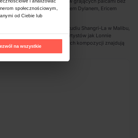
Należy do najlepszych gitarzystów grających palcami bez
ołecznościowe i analizować
wej karierze współpracował z Bobem Dylanem, Ericem
artnerom społecznościowym,
anymi od Ciebie lub
studyjny. Został nagrany w studiu Shangri-La w Malibu,
amtych lat i wpływami takich artystów jak Lonnie
e hybrid SACD. Wśród kluczowych kompozycji znajdują
ezwól na wszystkie