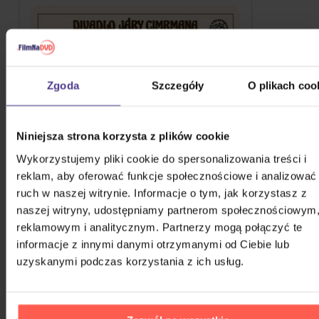
Zgoda
Szczegóły
O plikach coo
Niniejsza strona korzysta z plików cookie
Wykorzystujemy pliki cookie do spersonalizowania treści i
reklam, aby oferować funkcje społecznościowe i analizować
ruch w naszej witrynie. Informacje o tym, jak korzystasz z
naszej witryny, udostępniamy partnerom społecznościowym
Divadlo Járy Cimrmana: Všech 15 her a
reklamowym i analitycznym. Partnerzy mogą połączyć te
texty, na které se nedostalo
informacje z innymi danymi otrzymanymi od Ciebie lub
3CD
uzyskanymi podczas korzystania z ich usług.
134,20 zł
Na magazynie
DO KOSZYKA