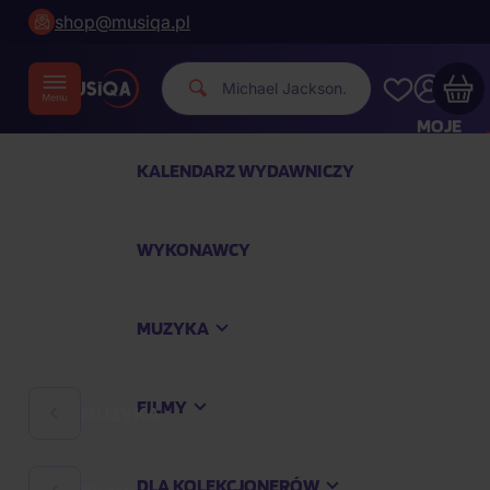
shop@musiqa.pl
Michael Jac
|
MOJE
KONTO
KALENDARZ WYDAWNICZY
Twój koszyk zakupowy jest pusty
WYKONAWCY
SPRAWDŹ NAJPOPULARNIEJSZE PRODUKTY
MUZYKA
Kup jeszcze za
400,00 zł
a dostawę macie za
darmo
FILMY
MUZYKA
Kontynuuj zakupy
DLA KOLEKCJONERÓW