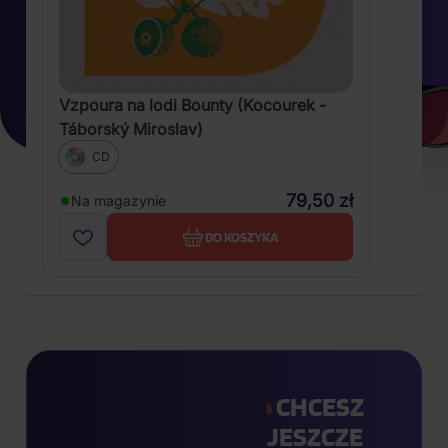
Vzpoura na lodi Bounty (Kocourek -
Táborský Miroslav)
CD
79,50 zł
Na magazynie
DO KOSZYKA
CHCESZ
JESZCZE