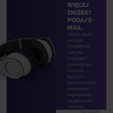
WIĘCEJ
ZNIŻEK?
PODAJ E-
MAIL.
Zapisz się do
naszego
newslettera,
żeby nie
przegapić
promocji ani
nowości.
Naszych
subskrybentów
dodatkowo
nagradzamy
wyjątkowymi
zniżkami.
Wprowadź