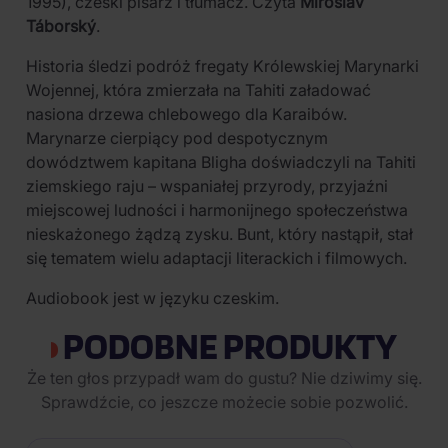
1995), czeski pisarz i tłumacz. Czyta
Miroslav
Táborský
.
Historia śledzi podróż fregaty Królewskiej Marynarki
Wojennej, która zmierzała na Tahiti załadować
nasiona drzewa chlebowego dla Karaibów.
Marynarze cierpiący pod despotycznym
dowództwem kapitana Bligha doświadczyli na Tahiti
ziemskiego raju – wspaniałej przyrody, przyjaźni
miejscowej ludności i harmonijnego społeczeństwa
nieskażonego żądzą zysku. Bunt, który nastąpił, stał
się tematem wielu adaptacji literackich i filmowych.
Audiobook jest w języku czeskim.
PODOBNE PRODUKTY
Że ten głos przypadł wam do gustu? Nie dziwimy się.
Sprawdźcie, co jeszcze możecie sobie pozwolić.