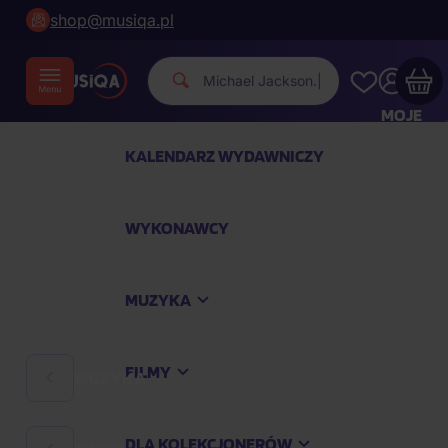
shop@musiqa.pl
Michael Jac
|
MOJE
KONTO
KALENDARZ WYDAWNICZY
Twój koszyk zakupowy jest pusty
WYKONAWCY
SPRAWDŹ NAJPOPULARNIEJSZE PRODUKTY
MUZYKA
Kup jeszcze za
400,00 zł
a dostawę macie za
darmo
FILMY
MUZYKA
Kontynuuj zakupy
DLA KOLEKCJONERÓW