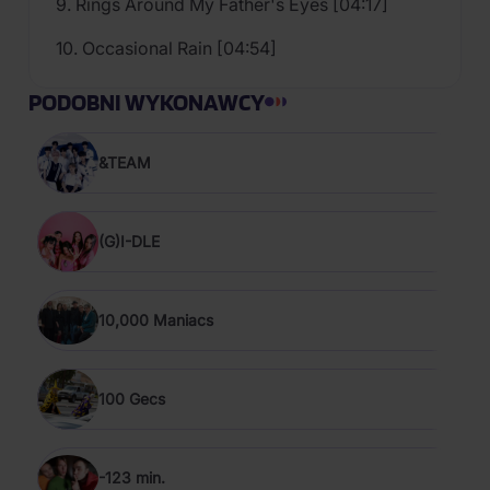
9. Rings Around My Father's Eyes [04:17]
10. Occasional Rain [04:54]
PODOBNI WYKONAWCY
&TEAM
(G)I-DLE
10,000 Maniacs
100 Gecs
-123 min.