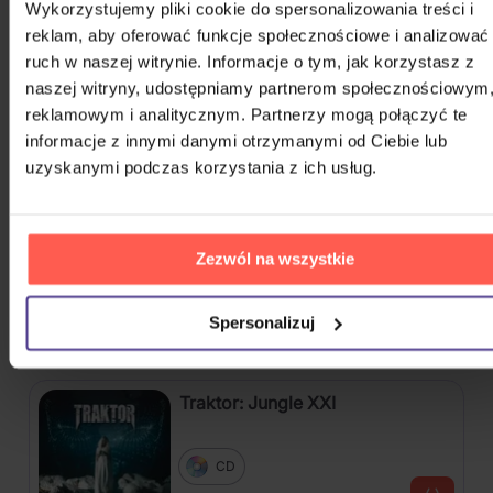
Na magazynie
Wykorzystujemy pliki cookie do spersonalizowania treści i
reklam, aby oferować funkcje społecznościowe i analizować
ruch w naszej witrynie. Informacje o tym, jak korzystasz z
Mišík Vladimír: Vteřiny, měsíce a
naszej witryny, udostępniamy partnerom społecznościowym
roky
reklamowym i analitycznym. Partnerzy mogą połączyć te
CD
informacje z innymi danymi otrzymanymi od Ciebie lub
72,50 zł
uzyskanymi podczas korzystania z ich usług.
Na magazynie
Linkin Park: From Zero (Coloured
Blue Vinyl)
Zezwól na wszystkie
Vinyl
Spersonalizuj
110,90 zł
Na magazynie
Traktor: Jungle XXI
CD