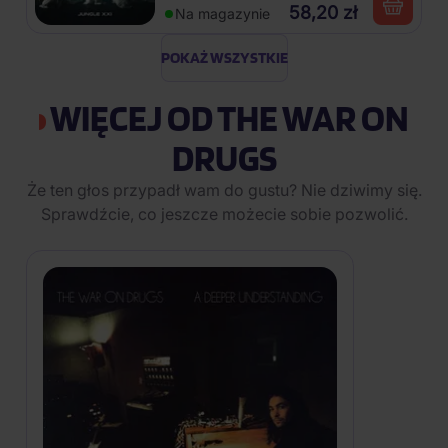
58,20 zł
Na magazynie
POKAŻ WSZYSTKIE
WIĘCEJ OD THE WAR ON
DRUGS
Że ten głos przypadł wam do gustu? Nie dziwimy się.
Sprawdźcie, co jeszcze możecie sobie pozwolić.