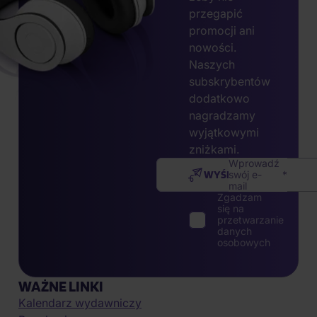
przegapić
promocji ani
nowości.
Naszych
subskrybentów
dodatkowo
nagradzamy
wyjątkowymi
zniżkami.
Wprowadź
WYŚLIJ
swój e-
mail
Zgadzam
się na
przetwarzanie
danych
osobowych
WAŻNE LINKI
Kalendarz wydawniczy