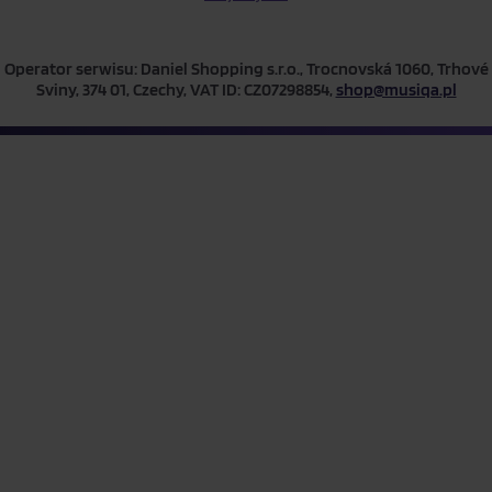
Operator serwisu: Daniel Shopping s.r.o., Trocnovská 1060, Trhové
Sviny, 374 01, Czechy, VAT ID: CZ07298854,
shop@musiqa.pl