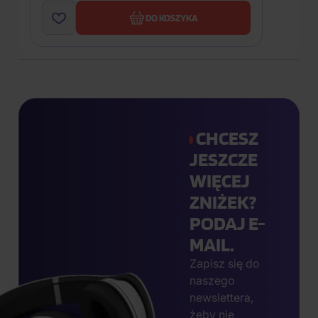
DO KOSZYKA
CHCESZ
JESZCZE
WIĘCEJ
ZNIŻEK?
PODAJ E-
MAIL.
Zapisz się do
naszego
newslettera,
żeby nie