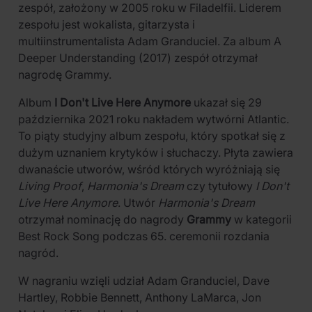
zespół, założony w 2005 roku w Filadelfii. Liderem
zespołu jest wokalista, gitarzysta i
multiinstrumentalista Adam Granduciel. Za album A
Deeper Understanding (2017) zespół otrzymał
nagrodę Grammy.
Album
I Don't Live Here Anymore
ukazał się 29
października 2021 roku nakładem wytwórni Atlantic.
To piąty studyjny album zespołu, który spotkał się z
dużym uznaniem krytyków i słuchaczy. Płyta zawiera
dwanaście utworów, wśród których wyróżniają się
Living Proof
,
Harmonia's Dream
czy tytułowy
I Don't
Live Here Anymore
. Utwór
Harmonia's Dream
otrzymał nominację do nagrody
Grammy
w kategorii
Best Rock Song podczas 65. ceremonii rozdania
nagród.
W nagraniu wzięli udział Adam Granduciel, Dave
Hartley, Robbie Bennett, Anthony LaMarca, Jon