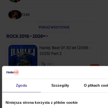
1349
POKAŻ WSZYSTKIE
ROCK 2016 - 2026
Harlej: Best Of 30 let (2006 -
2025) Part 2
CD
54,40 zł
Na magazynie
Kabát: Original Albums Vol.3
Zgoda
Szczegóły
O plikach coo
4CD
Niniejsza strona korzysta z plików cookie
82,60 zł