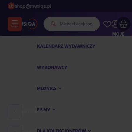
shop@musiqa.pl
Michael Ja
|
MOJE
KONTO
KALENDARZ WYDAWNICZY
Twój koszyk zakupowy jest pusty
WYKONAWCY
SPRAWDŹ NAJPOPULARNIEJSZE PRODUKTY
MUZYKA
Kup jeszcze za
400,00 zł
a dostawę macie za
darmo
FILMY
MUZYKA
Kontynuuj zakupy
DLA KOLEKCJONERÓW