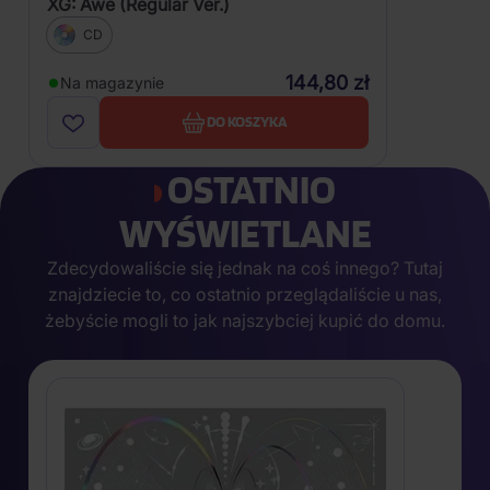
XG: Awe (Regular Ver.)
CD
144,80 zł
Na magazynie
DO KOSZYKA
OSTATNIO
WYŚWIETLANE
Zdecydowaliście się jednak na coś innego? Tutaj
znajdziecie to, co ostatnio przeglądaliście u nas,
żebyście mogli to jak najszybciej kupić do domu.