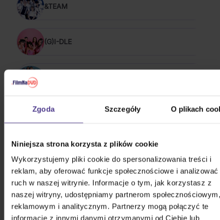
&TEAM
(G)I-DLE
*NSYNC
Zgoda
Szczegóły
O plikach coo
10,000 Maniacs
Niniejsza strona korzysta z plików cookie
100 Gecs
Wykorzystujemy pliki cookie do spersonalizowania treści i
reklam, aby oferować funkcje społecznościowe i analizować
ruch w naszej witrynie. Informacje o tym, jak korzystasz z
Chuckii Booker
naszej witryny, udostępniamy partnerom społecznościowym
reklamowym i analitycznym. Partnerzy mogą połączyć te
POKAŻ WSZYSTKIE
informacje z innymi danymi otrzymanymi od Ciebie lub