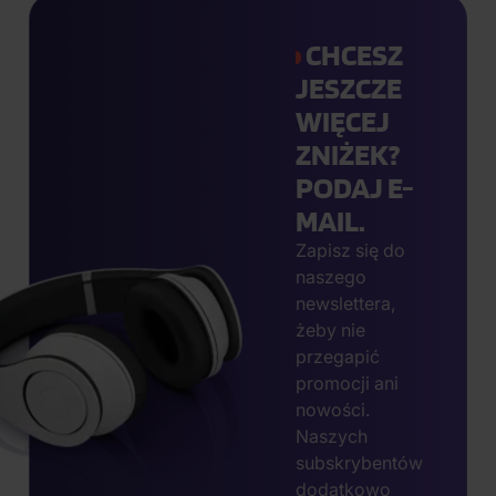
CHCESZ
JESZCZE
WIĘCEJ
ZNIŻEK?
PODAJ E-
MAIL.
Zapisz się do
naszego
newslettera,
żeby nie
przegapić
promocji ani
nowości.
Naszych
subskrybentów
dodatkowo