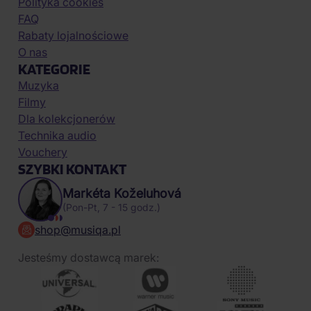
Polityka cookies
FAQ
Rabaty lojalnościowe
O nas
KATEGORIE
Muzyka
Filmy
Dla kolekcjonerów
Technika audio
Vouchery
SZYBKI KONTAKT
Markéta Koželuhová
(Pon-Pt, 7 - 15 godz.)
shop@musiqa.pl
Jesteśmy dostawcą marek: