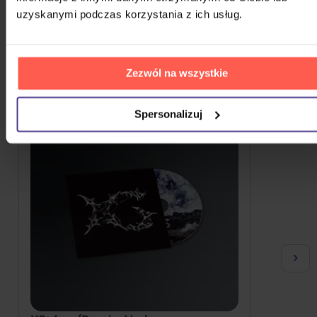
uzyskanymi podczas korzystania z ich usług.
WIĘCEJ OD XG
Że ten głos przypadł wam do gustu? Nie dziwimy się.
Sprawdźcie, co jeszcze możecie sobie pozwolić.
Zezwól na wszystkie
Spersonalizuj