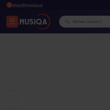
shop@musiqa.pl
M
|
MUZYKA