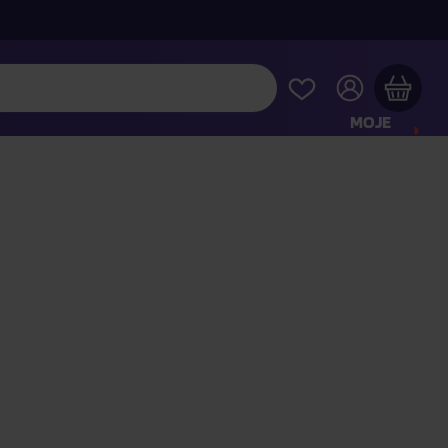
MOJE
KONTO
Twój koszyk zakupowy jest pusty
RAWDŹ NAJPOPULARNIEJSZE PRODUKTY
 jeszcze za
400,00 zł
a dostawę macie za darmo
Kontynuuj zakupy