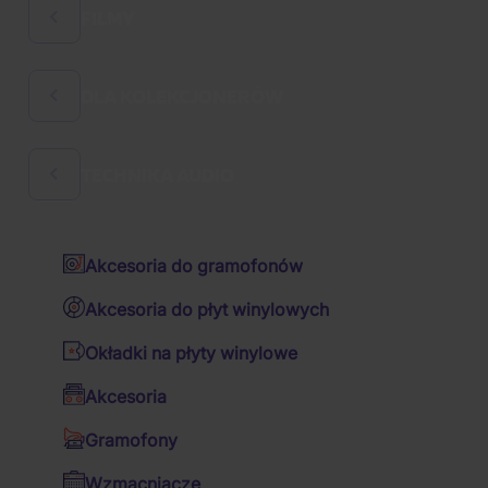
FILMY
Rock
Hard 'n' Heavy
DLA KOLEKCJONERÓW
Komedie filmowe
Muzyka czeska
Filmy czeskie
Audiobooki
TECHNIKA AUDIO
Szklanki i półlitrowe
Baśnie
K-pop
Notatniki
Bajeczki
Pop
Akcesoria do gramofonów
Breloki
Filmy animowane
Hip Hop
Akcesoria do płyt winylowych
Figurki kolekcjonerskie
Filmy akcji
R&B
Okładki na płyty winylowe
Poduszki
Filmy dramatyczne
Ścieżka dźwiękowa / OST
Muzyka
Pop
Xindl X: Xpívánky
Akcesoria
Inne przedmioty
Sci-fi
Various / wybory zagraniczne
Gramofony
Czapki z daszkiem
Thrillery
Various / wybory CZ&SK
Wzmacniacze