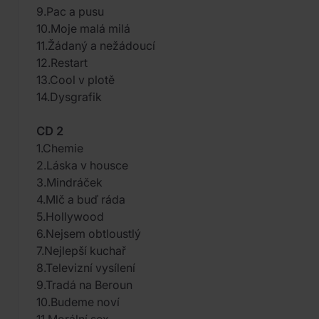
9.Pac a pusu
10.Moje malá milá
11.Žádaný a nežádoucí
12.Restart
13.Cool v plotě
14.Dysgrafik
CD 2
1.Chemie
2.Láska v housce
3.Mindráček
4.Mlč a buď ráda
5.Hollywood
6.Nejsem obtloustlý
7.Nejlepší kuchař
8.Televizní vysílení
9.Tradá na Beroun
10.Budeme noví