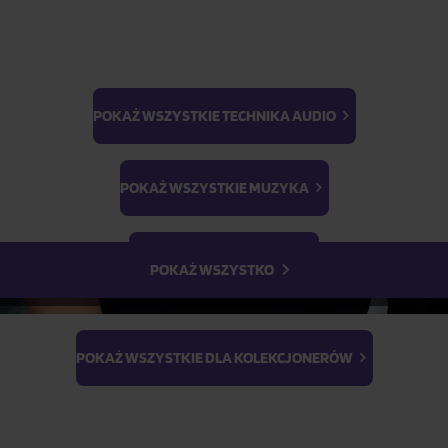
POKAŻ WSZYSTKIE TECHNIKA AUDIO
BTS
Parametry produktu
Light Stick & Keyring
POKAŻ WSZYSTKIE MUZYKA
Stray Kids
Opis produktu
POKAŻ WSZYSTKIE FILMY
POKAŻ WSZYSTKO
POKAŻ WSZYSTKIE DLA KOLEKCJONERÓW