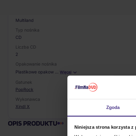
8595130126727
Producent / Marka
Multiland
Typ nośnika
CD
Liczba CD
2
Opakowanie nośnika
Plastikowe opakow
…
Więcej
Gatunek
Pop
Rock
Wykonawca
Xindl X
Zgoda
OPIS PRODUKTU
Niniejsza strona korzysta z