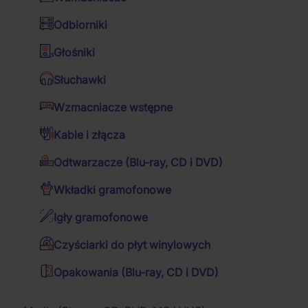
Kubki
Filmy biograficzne
Muzyczne DVD Blu-ray
Odbiorniki
Kalendarze
Filmy westernowe
Jazz
Głośniki
Puszki i miski
Filmy wojenne
Folk
Słuchawki
Koce i pościel
Filmy 4K
Kraj
Wzmacniacze wstępne
Zestawy prezentowe
Seriale TV
Piosenki trampskie
Kable i złącza
Budziki i zegary
Filmy romantyczne
Kolędy bożonarodzeniowe
Odtwarzacze (Blu-ray, CD i DVD)
Plecaki, torby i torebki
Filmy familijne
Muzyka taneczna
Wkładki gramofonowe
Reggae
Koszulki
Muzyka relaksacyjna
Filmy dla pamiętników
Igły gramofonowe
Dziecięce audio CD
Filmy kryminalne
Koszulki męskie
Słowo mówione
Filmy katastroficzne
Czyściarki do płyt winylowych
Koszulki damskie
Musicale
Filmy przyrodnicze
Opakowania (Blu-ray, CD i DVD)
Muzyka filmowa
Filmy muzyczne
Muzyka klasyczna
Horrory
Baterie, lampki