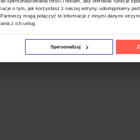
do spersonalizowania treści i reklam, aby oferować funkcje sp
 i kompozytor, którego twórczość łączy folk, hip-hop, blues
ormacje o tym, jak korzystasz z naszej witryny, udostępniamy p
senki autorskiej.
Partnerzy mogą połączyć te informacje z innymi danymi otrzym
rni Championship Music. Na dwóch płytach CD oferuje
wszy
nia z ich usług.
powstawały: tylko z gitarą, bez studyjnej produkcji. Słucha
órą wielu fanów uznaje za bardziej autentyczną niż nagrania
Spersonalizuj
Z