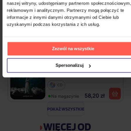
naszej witryny, udostępniamy partnerom społecznościowym
72,50 zł
Na magazynie
reklamowym i analitycznym. Partnerzy mogą połączyć te
informacje z innymi danymi otrzymanymi od Ciebie lub
Linkin Park: From Zero (Coloured
uzyskanymi podczas korzystania z ich usług.
Blue Vinyl)
Vinyl
Zezwól na wszystkie
110,90 zł
Na magazynie
Spersonalizuj
Traktor: Jungle XXI
CD
58,20 zł
Na magazynie
POKAŻ WSZYSTKIE
WIĘCEJ OD