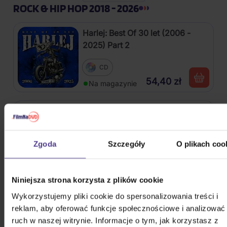
ROCK & HIP HOP 2018 - 2026
Harlej: Best Of 30 let (2006 -
2025) Part 2
CD
54,40 zł
Na magazynie
Kabát: Original Albums Vol.3
4CD
Zgoda
Szczegóły
O plikach coo
82,60 zł
Na magazynie
Niniejsza strona korzysta z plików cookie
Mišík Vladimír: Vteřiny, měsíce a
Wykorzystujemy pliki cookie do spersonalizowania treści i
roky
reklam, aby oferować funkcje społecznościowe i analizować
ruch w naszej witrynie. Informacje o tym, jak korzystasz z
CD