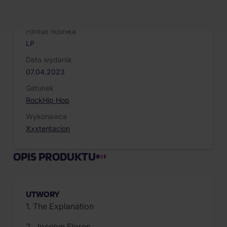
Liczba winyli
1
Format nośnika
LP
Data wydania
07.04.2023
Gatunek
Rock
Hip Hop
Wykonawca
Xxxtentacion
OPIS PRODUKTU
UTWORY
1. The Explanation
2. Jocelyn Flores