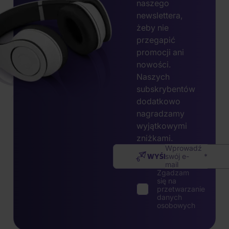
naszego
newslettera,
żeby nie
przegapić
promocji ani
nowości.
Naszych
subskrybentów
dodatkowo
nagradzamy
wyjątkowymi
zniżkami.
Wprowadź
WYŚLIJ
swój e-
mail
Zgadzam
się na
przetwarzanie
danych
osobowych