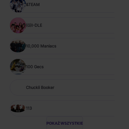
&TEAM
(G)I-DLE
10,000 Maniacs
100 Gecs
Chuckii Booker
113
POKAŻ WSZYSTKIE