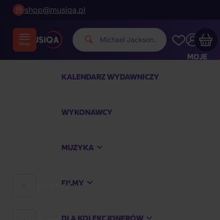
shop@musiqa.pl
Michael Ja
|
MOJE
KONTO
KALENDARZ WYDAWNICZY
Twój koszyk zakupowy jest pusty
WYKONAWCY
SPRAWDŹ NAJPOPULARNIEJSZE PRODUKTY
MUZYKA
Kup jeszcze za
400,00 zł
a dostawę macie za
darmo
FILMY
MUZYKA
Kontynuuj zakupy
DLA KOLEKCJONERÓW