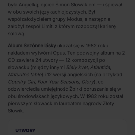
była Angielką, ojciec Šimon Słowakiem — i śpiewał
w obu swoich językach ojczystych. Był
współzałożycielem grupy Modus, a następnie
założył zespół Limit, z którym rozpoczął karierę
solową.
Album Sezónne lásky
ukazał się w 1982 roku
nakładem wytwórni Opus. Ten podwójny album na 2
CD zawiera 24 utwory — 12 kompozycji po
słowacku (między innymi
Biely kvet
,
Atlantída
,
Maturitné tablo
) i 12 wersji angielskich (na przykład
Country Girl
,
Four Year Seasons
,
Glory
), co
odzwierciedla umiejętność Žbirki poruszania się w
obu środowiskach językowych. W 1982 roku został
pierwszym słowackim laureatem nagrody Złoty
Słowik.
UTWORY