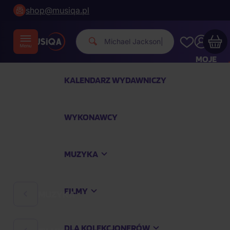
shop@musiqa.pl
Michael Jack
|
MOJE
KONTO
KALENDARZ WYDAWNICZY
Twój koszyk zakupowy jest pusty
WYKONAWCY
SPRAWDŹ NAJPOPULARNIEJSZE PRODUKTY
MUZYKA
Kup jeszcze za
400,00 zł
a dostawę macie za
darmo
FILMY
MUZYKA
Kontynuuj zakupy
DLA KOLEKCJONERÓW