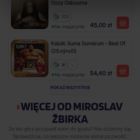
Ozzy Osbourne
2CD
45,00 zł
Na magazynie
Kabát: Suma Sumárum - Best Of
(25.výročí)
2CD
...
54,40 zł
Na magazynie
POKAŻ WSZYSTKIE
WIĘCEJ OD MIROSLAV
ŽBIRKA
Że ten głos przypadł wam do gustu? Nie dziwimy się.
Sprawdźcie, co jeszcze możecie sobie pozwolić.