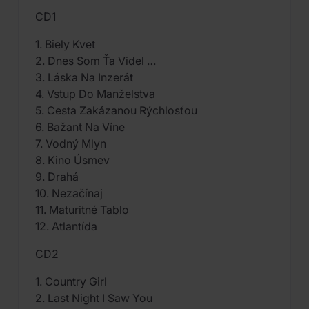
CD1
1. Biely Kvet
2. Dnes Som Ťa Videl …
3. Láska Na Inzerát
4. Vstup Do Manželstva
5. Cesta Zakázanou Rýchlosťou
6. Bažant Na Víne
7. Vodný Mlyn
8. Kino Úsmev
9. Drahá
10. Nezačínaj
11. Maturitné Tablo
12. Atlantída
CD2
1. Country Girl
2. Last Night I Saw You