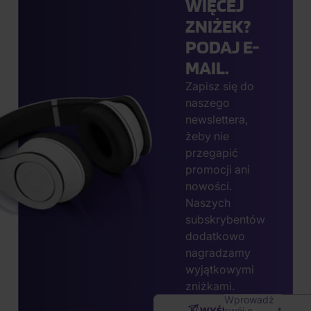
WIĘCEJ
ZNIŻEK?
PODAJ E-
MAIL.
Zapisz się do
naszego
newslettera,
żeby nie
przegapić
promocji ani
nowości.
Naszych
subskrybentów
dodatkowo
nagradzamy
wyjątkowymi
zniżkami.
Wprowadź
WYŚLIJ
swój e-