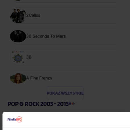
2Cellos
30 Seconds To Mars
3B
A Fine Frenzy
POKAŻ WSZYSTKIE
POP & ROCK 2003 - 2013
Landa Daniel: Platinum collection