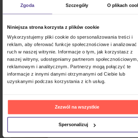
Zgoda
Szczegóły
O plikach coo
3CD
64,60 zł
Na magazynie
Niniejsza strona korzysta z plików cookie
Zagorová Hana: Zlatá kolekce, S
Wykorzystujemy pliki cookie do spersonalizowania treści i
úctou
reklam, aby oferować funkcje społecznościowe i analizować
ruch w naszej witrynie. Informacje o tym, jak korzystasz z
4CD
naszej witryny, udostępniamy partnerom społecznościowym
97,70 zł
reklamowym i analitycznym. Partnerzy mogą połączyć te
Na magazynie
informacje z innymi danymi otrzymanymi od Ciebie lub
uzyskanymi podczas korzystania z ich usług.
Bartošová Iveta: Platinum
Collection
3CD
Zezwól na wszystkie
41,80 zł
Na magazynie
Spersonalizuj
Osbourne Ozzy: The Essential