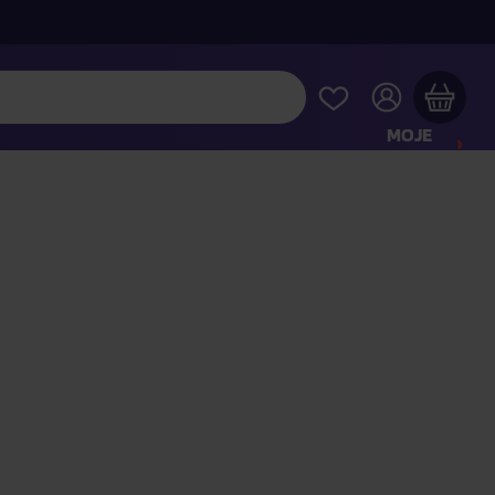
MOJE
KONTO
Twój koszyk zakupowy jest pusty
RAWDŹ NAJPOPULARNIEJSZE PRODUKTY
 jeszcze za
400,00 zł
a dostawę macie za darmo
Kontynuuj zakupy