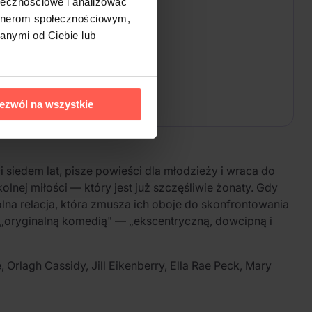
ołecznościowe i analizować
artnerom społecznościowym,
anymi od Ciebie lub
ezwól na wszystkie
siedem lat, pisze powieści dla młodzieży i wraca do
nej miłości — który jest już szczęśliwie żonaty. Gdy
ólna relacja, która zmusza ich oboje do skonfrontowania
w „oryginalną komedią" — „ekscentryczną, dowcipną i
 Orlagh Cassidy, Jill Eikenberry, Ella Rae Peck, Mary