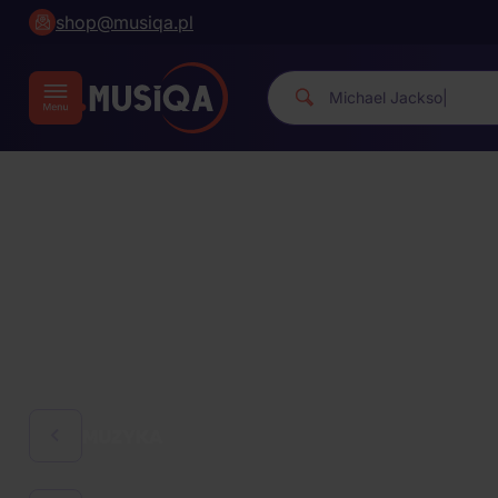
shop@musiqa.pl
Micha
|
MUZYKA