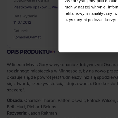
Opakowanie nośnika
Wykorzystujemy pliki cookie 
ruch w naszej witrynie. Inf
Plastikowe opakow
…
Więcej
reklamowym i analitycznym. 
Data wydania
uzyskanymi podczas korzysta
11.07.2012
Gatunek
Komedia
Dramat
OPIS PRODUKTU
W liceum Mavis Gary w wykonaniu zdobywczyni Oscara Cha
rodzinnego miasteczka w Minnesocie, by na nowo przeżyć
okazuje się, że powrót jest trudniejszy, niż się spodzi
się z twardą rzeczywistością i dojrzewania. Gorzko-sło
szczerą".
Obsada:
Charlize Theron, Patton Oswalt, Patrick Wilson, 
Beth Hurt, Richard Bekins
Reżyseria:
Jason Reitman