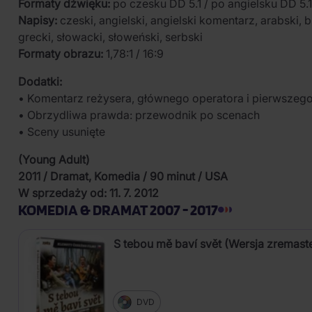
Formaty dźwięku:
po czesku DD 5.1 / po angielsku DD 5.1
Napisy:
czeski, angielski, angielski komentarz, arabski, bu
grecki, słowacki, słoweński, serbski
Formaty obrazu:
1,78:1 / 16:9
Dodatki:
• Komentarz reżysera, głównego operatora i pierwszego
• Obrzydliwa prawda: przewodnik po scenach
• Sceny usunięte
(Young Adult)
2011 / Dramat, Komedia / 90 minut / USA
W sprzedaży od: 11. 7. 2012
KOMEDIA & DRAMAT 2007 - 2017
S tebou mě baví svět (Wersja zremas
DVD