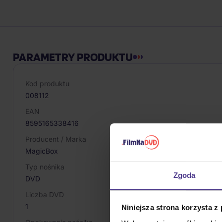
PARAMETRY PRODUKTU
Kod produktu
008112
EAN
8595165338416
Producent / Marka
MagicBox
Typ nośnika
Zgoda
DVD
Liczba DVD
1
Niniejsza strona korzysta z