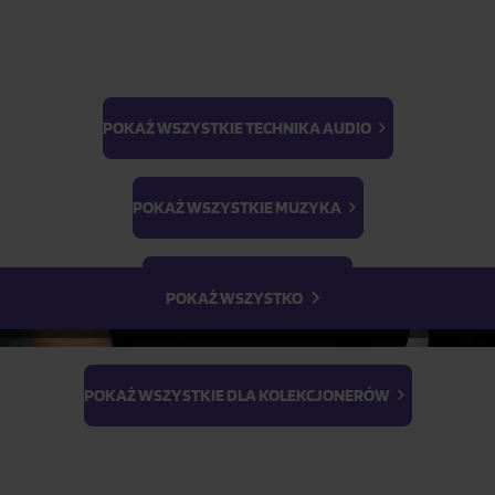
1
szt.
POKAŻ WSZYSTKIE TECHNIKA AUDIO
BTS
Light Stick & Keyring
POKAŻ WSZYSTKIE MUZYKA
Stray Kids
POKAŻ WSZYSTKIE FILMY
POKAŻ WSZYSTKO
POKAŻ WSZYSTKIE DLA KOLEKCJONERÓW
Parametry produktu