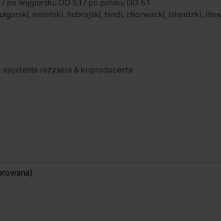
 / po węgiersku DD 5.1 / po polsku DD 5.1
łgarski, estoński, hebrajski, hindi, chorwacki, islandzki, lite
 asystenta reżysera & koproducenta
terowana)