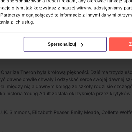
do spersonalizowania treści i reklam, aby oferować funkcje sp
ormacje o tym, jak korzystasz z naszej witryny, udostępniamy p
Partnerzy mogą połączyć te informacje z innymi danymi otrzym
nia z ich usług.
Spersonalizuj
Z
rlize Theron była królową piękności. Dziś ma trzydzieści 
 dawne chwile chwały i odzyskać serce swojej dawnej szkol
ewała, między nią a dawnym kolegą ze szkoły rodzi się szczeg
dka historia Young Adult została okrzyknięta przez krytykó
J. K. Simmons, Elizabeth Reaser, Emily Meade, Collette Wolfe,