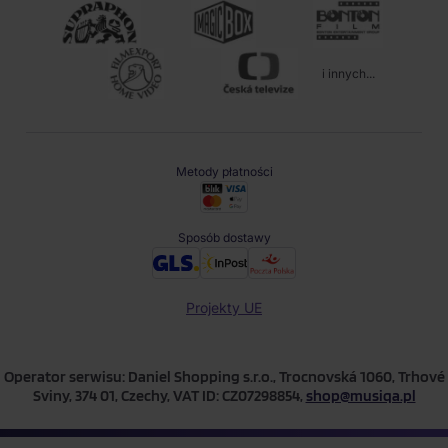
i innych...
Metody płatności
Sposób dostawy
Projekty UE
Operator serwisu: Daniel Shopping s.r.o., Trocnovská 1060, Trhové
Sviny, 374 01, Czechy, VAT ID: CZ07298854,
shop@musiqa.pl