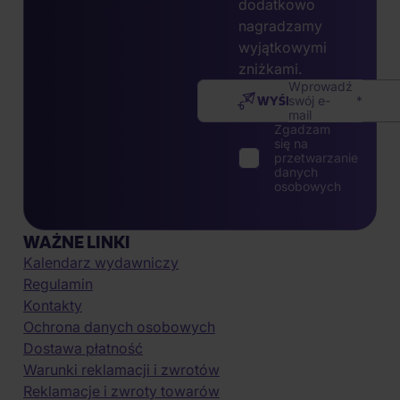
dodatkowo
nagradzamy
wyjątkowymi
zniżkami.
Wprowadź
WYŚLIJ
swój e-
mail
Zgadzam
się na
przetwarzanie
danych
osobowych
WAŻNE LINKI
Kalendarz wydawniczy
Regulamin
Kontakty
Ochrona danych osobowych
Dostawa płatność
Warunki reklamacji i zwrotów
Reklamacje i zwroty towarów