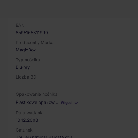
Kod produktu
000349
EAN
8595165311990
Producent / Marka
MagicBox
Typ nośnika
Blu-ray
Liczba BD
1
Opakowanie nośnika
Plastikowe opakow
…
Więcej
Data wydania
10.12.2008
Gatunek
Thriller
Kryminał
Dramat
Akcja