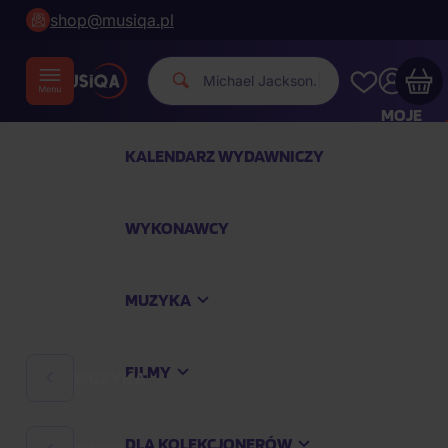
shop@musiqa.pl
|
MOJE
KONTO
KALENDARZ WYDAWNICZY
Twój koszyk zakupowy jest pusty
WYKONAWCY
SPRAWDŹ NAJPOPULARNIEJSZE PRODUKTY
MUZYKA
Kup jeszcze za
400,00 zł
a dostawę macie za
darmo
FILMY
MUZYKA
Kontynuuj zakupy
DLA KOLEKCJONERÓW