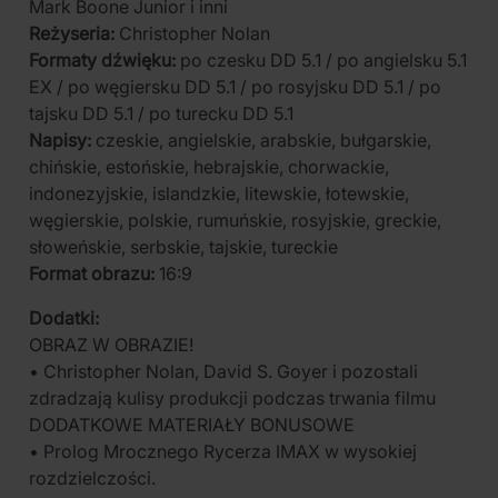
Mark Boone Junior i inni
Reżyseria:
Christopher Nolan
Formaty dźwięku:
po czesku DD 5.1 / po angielsku 5.1
EX / po węgiersku DD 5.1 / po rosyjsku DD 5.1 / po
tajsku DD 5.1 / po turecku DD 5.1
Napisy:
czeskie, angielskie, arabskie, bułgarskie,
chińskie, estońskie, hebrajskie, chorwackie,
indonezyjskie, islandzkie, litewskie, łotewskie,
węgierskie, polskie, rumuńskie, rosyjskie, greckie,
słoweńskie, serbskie, tajskie, tureckie
Format obrazu:
16:9
Dodatki:
OBRAZ W OBRAZIE!
• Christopher Nolan, David S. Goyer i pozostali
zdradzają kulisy produkcji podczas trwania filmu
DODATKOWE MATERIAŁY BONUSOWE
• Prolog Mrocznego Rycerza IMAX w wysokiej
rozdzielczości.