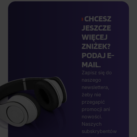
CHCESZ
JESZCZE
WIĘCEJ
ZNIŻEK?
PODAJ E-
MAIL.
Zapisz się do
naszego
newslettera,
żeby nie
przegapić
promocji ani
nowości.
Naszych
subskrybentów