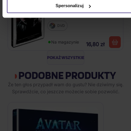
Spersonalizuj
DVD
Na magazynie
16,80 zł
POKAŻ WSZYSTKIE
PODOBNE PRODUKTY
Że ten głos przypadł wam do gustu? Nie dziwimy się.
Sprawdźcie, co jeszcze możecie sobie pozwolić.