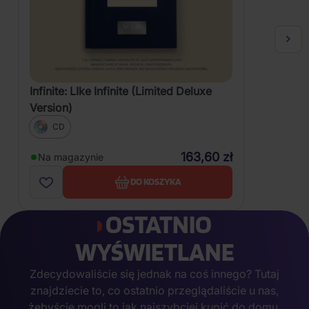
Infinite: LIke Infinite (Limited Deluxe
Version)
CD
163,60 zł
Na magazynie
DO KOSZYKA
OSTATNIO
WYŚWIETLANE
Zdecydowaliście się jednak na coś innego? Tutaj
znajdziecie to, co ostatnio przeglądaliście u nas,
żebyście mogli to jak najszybciej kupić do domu.