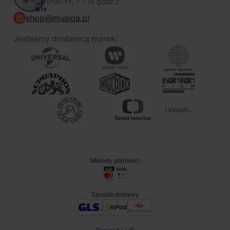
(Pon-Pt, 7 - 15 godz.)
shop@musiqa.pl
Jesteśmy dostawcą marek:
i innych...
Metody płatności
Sposób dostawy