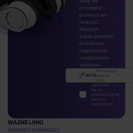
żeby nie
przegapić
promocji ani
nowości.
Naszych
subskrybentów
dodatkowo
nagradzamy
wyjątkowymi
zniżkami.
Wprowadź
WYŚLIJ
swój e-
mail
Zgadzam
się na
przetwarzanie
danych
osobowych
WAŻNE LINKI
Kalendarz wydawniczy