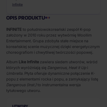
Infinite
OPIS PRODUKTU
INFINITE
to południowokoreański zespół K-pop
założony w 2010 roku przez wytwórnię Woollim
Entertainment. Grupa zdobyła stałe miejsce na
koreańskiej scenie muzycznej dzięki energetycznym
choreografiom i chwytliwej twórczości popowej.
Album
Like Infinite
zawiera siedem utworów, wśród
których wyróżniają się
Dangerous
,
Heat it Up
i
Umbrella
. Płyta oferuje dynamiczne połączenie K-
popu z elementami rocka i popu, a zamykający listę
Dangerous (Inst.)
to instrumentalna wersja
tytułowego utworu.
UTWORY