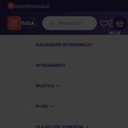
shop@musiqa.pl
Michael Jackson.
|
MOJE
KONTO
KALENDARZ WYDAWNICZY
Twój koszyk zakupowy jest pusty
WYKONAWCY
SPRAWDŹ NAJPOPULARNIEJSZE PRODUKTY
MUZYKA
Kup jeszcze za
400,00 zł
a dostawę macie za
darmo
FILMY
MUZYKA
Kontynuuj zakupy
DLA KOLEKCJONERÓW