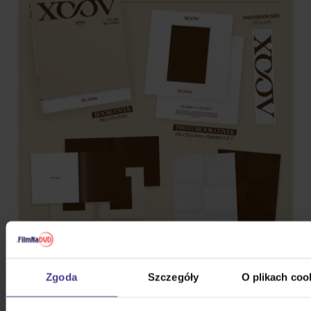
Zgoda
Szczegóły
O plikach coo