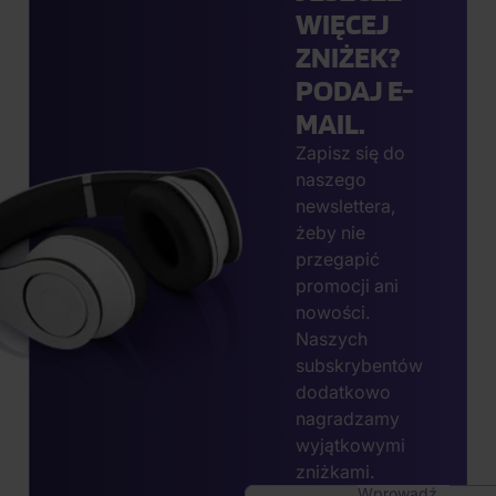
WIĘCEJ
ZNIŻEK?
PODAJ E-
MAIL.
Zapisz się do
naszego
newslettera,
żeby nie
przegapić
promocji ani
nowości.
Naszych
subskrybentów
dodatkowo
nagradzamy
wyjątkowymi
zniżkami.
Wprowadź