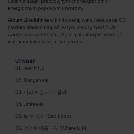
uznanie dzięki precyzyjnym choreografiom i
energicznym popowym utworom.
Album Like Infinite
w limitowanej wersji deluxe na CD
zawiera siedem nagrań, w tym utwory
Heat it Up
,
Dangerous
i
Umbrella
. Częścią albumu jest również
instrumentalna wersja Dangerous.
UTWORY
01. Heat it Up
02. Dangerous
03. 너의 모든 게 다 좋아
04. Umbrella
05. 볼 수 있어 (Sad Loop)
06. 여전히 아름다워 (Where U R)