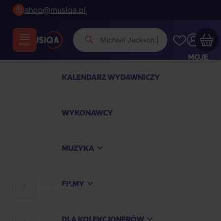
shop@musiqa.pl
Michael Jackso
|
MOJE
KONTO
KALENDARZ WYDAWNICZY
Twój koszyk zakupowy jest pusty
WYKONAWCY
SPRAWDŹ NAJPOPULARNIEJSZE PRODUKTY
MUZYKA
Kup jeszcze za
400,00 zł
a dostawę macie za
darmo
FILMY
MUZYKA
Kontynuuj zakupy
DLA KOLEKCJONERÓW