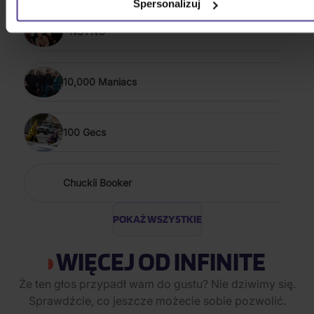
Spersonalizuj
*NSYNC
10,000 Maniacs
100 Gecs
Chuckii Booker
POKAŻ WSZYSTKIE
WIĘCEJ OD INFINITE
Że ten głos przypadł wam do gustu? Nie dziwimy się.
Sprawdźcie, co jeszcze możecie sobie pozwolić.