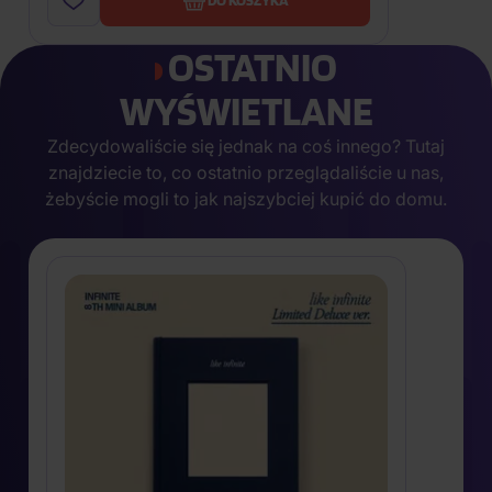
OSTATNIO
WYŚWIETLANE
Zdecydowaliście się jednak na coś innego? Tutaj
znajdziecie to, co ostatnio przeglądaliście u nas,
żebyście mogli to jak najszybciej kupić do domu.