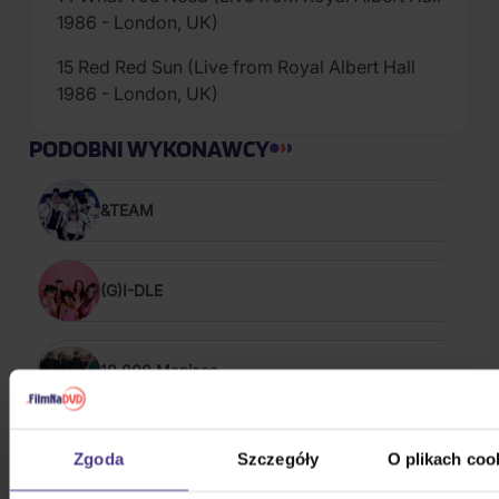
1986 - London, UK)
15 Red Red Sun (Live from Royal Albert Hall
1986 - London, UK)
PODOBNI WYKONAWCY
&TEAM
(G)I-DLE
10,000 Maniacs
100 Gecs
Zgoda
Szczegóły
O plikach coo