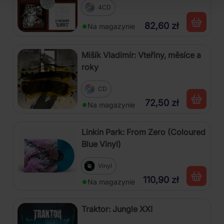
4CD
82,60 zł
Na magazynie
Mišík Vladimír: Vteřiny, měsíce a
roky
CD
72,50 zł
Na magazynie
Linkin Park: From Zero (Coloured
Blue Vinyl)
Vinyl
110,90 zł
Na magazynie
Traktor: Jungle XXI