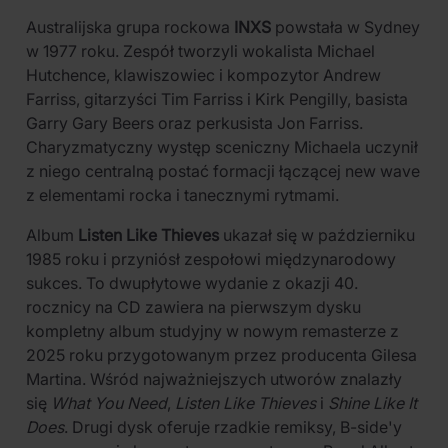
Australijska grupa rockowa
INXS
powstała w Sydney
w 1977 roku. Zespół tworzyli wokalista Michael
Hutchence, klawiszowiec i kompozytor Andrew
Farriss, gitarzyści Tim Farriss i Kirk Pengilly, basista
Garry Gary Beers oraz perkusista Jon Farriss.
Charyzmatyczny występ sceniczny Michaela uczynił
z niego centralną postać formacji łączącej new wave
z elementami rocka i tanecznymi rytmami.
Album
Listen Like Thieves
ukazał się w październiku
1985 roku i przyniósł zespołowi międzynarodowy
sukces. To dwupłytowe wydanie z okazji 40.
rocznicy na CD zawiera na pierwszym dysku
kompletny album studyjny w nowym remasterze z
2025 roku przygotowanym przez producenta Gilesa
Martina. Wśród najważniejszych utworów znalazły
się
What You Need
,
Listen Like Thieves
i
Shine Like It
Does
. Drugi dysk oferuje rzadkie remiksy, B-side'y