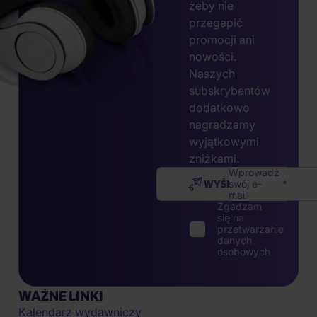
żeby nie
przegapić
promocji ani
nowości.
Naszych
subskrybentów
dodatkowo
nagradzamy
wyjątkowymi
zniżkami.
Wprowadź
WYŚLIJ
swój e-
mail
Zgadzam
się na
przetwarzanie
danych
osobowych
WAŻNE LINKI
Kalendarz wydawniczy