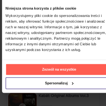
1349
Niniejsza strona korzysta z plików cookie
Wykorzystujemy pliki cookie do spersonalizowania treści i
reklam, aby oferować funkcje społecznościowe i analizować
16 Horsepower
ruch w naszej witrynie. Informacje o tym, jak korzystasz z
naszej witryny, udostępniamy partnerom społecznościowym
reklamowym i analitycznym. Partnerzy mogą połączyć te
POKAŻ WSZYSTKIE
informacje z innymi danymi otrzymanymi od Ciebie lub
ROCK 2020 - 2026
uzyskanymi podczas korzystania z ich usług.
Harlej: Best Of 30 let (2006 -
2025) Part 2
Zezwól na wszystkie
CD
54,40 zł
Na magazynie
Spersonalizuj
Kabát: Original Albums Vol.3