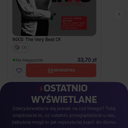
INXS: The Very Best Of
CD
33,70 zł
Na magazynie
DO KOSZYKA
OSTATNIO
WYŚWIETLANE
Zdecydowaliście się jednak na coś innego? Tutaj
znajdziecie to, co ostatnio przeglądaliście u nas,
żebyście mogli to jak najszybciej kupić do domu.