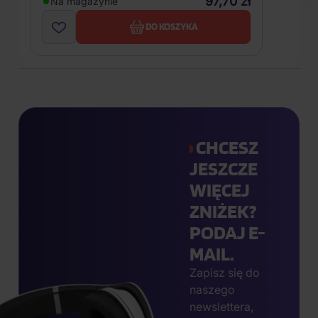
97,70 zł
Na magazynie
DO KOSZYKA
CHCESZ
JESZCZE
WIĘCEJ
ZNIŻEK?
PODAJ E-
MAIL.
Zapisz się do
naszego
newslettera,