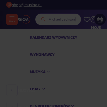
shop@musiqa.pl
Michael Jac
|
MOJE
KONTO
KALENDARZ WYDAWNICZY
Twój koszyk zakupowy jest pusty
WYKONAWCY
SPRAWDŹ NAJPOPULARNIEJSZE PRODUKTY
MUZYKA
Kup jeszcze za
400,00 zł
a dostawę macie za
darmo
FILMY
MUZYKA
Kontynuuj zakupy
DLA KOLEKCJONERÓW