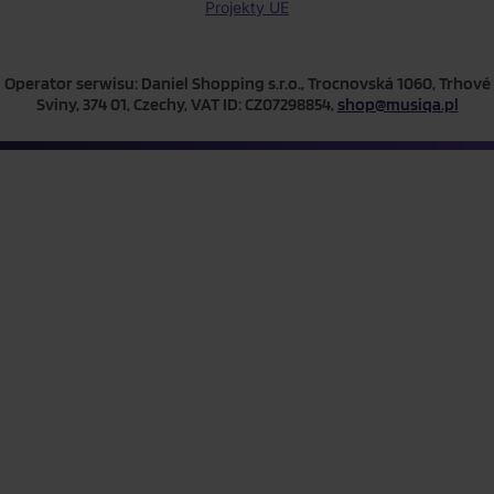
Projekty UE
Operator serwisu: Daniel Shopping s.r.o., Trocnovská 1060, Trhové
Sviny, 374 01, Czechy, VAT ID: CZ07298854,
shop@musiqa.pl