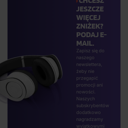
CHCESZ
JESZCZE
WIĘCEJ
ZNIŻEK?
PODAJ E-
MAIL.
Zapisz się do
naszego
newslettera,
żeby nie
przegapić
promocji ani
nowości.
Naszych
subskrybentów
dodatkowo
nagradzamy
wyjątkowymi