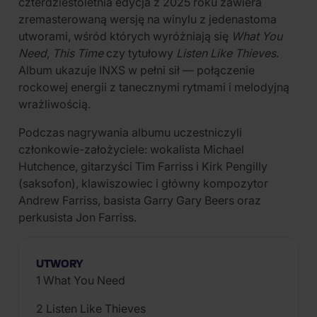
czterdziestoletnia edycja z 2025 roku zawiera
zremasterowaną wersję na winylu z jedenastoma
utworami, wśród których wyróżniają się
What You
Need
,
This Time
czy tytułowy
Listen Like Thieves
.
Album ukazuje INXS w pełni sił — połączenie
rockowej energii z tanecznymi rytmami i melodyjną
wrażliwością.
Podczas nagrywania albumu uczestniczyli
członkowie-założyciele: wokalista Michael
Hutchence, gitarzyści Tim Farriss i Kirk Pengilly
(saksofon), klawiszowiec i główny kompozytor
Andrew Farriss, basista Garry Gary Beers oraz
perkusista Jon Farriss.
UTWORY
1 What You Need
2 Listen Like Thieves