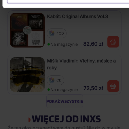
Na magazynie
Kabát: Original Albums Vol.3
4CD
82,60 zł
Na magazynie
Mišík Vladimír: Vteřiny, měsíce a
roky
CD
72,50 zł
Na magazynie
POKAŻ WSZYSTKIE
WIĘCEJ OD INXS
Że ten głos przypadł wam do gustu? Nie dziwimy się.