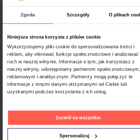
POP & ROCK 2020 - 2026
Zgoda
Szczegóły
O plikach coo
Bílá Lucie: Vzkaz pro Ježíška
CD
Niniejsza strona korzysta z plików cookie
52,50 zł
Wykorzystujemy pliki cookie do spersonalizowania treści i
Na magazynie
reklam, aby oferować funkcje społecznościowe i analizować
ruch w naszej witrynie. Informacje o tym, jak korzystasz z
Gott Karel: Snění o Vánocích
naszej witryny, udostępniamy partnerom społecznościowym
reklamowym i analitycznym. Partnerzy mogą połączyć te
3CD
informacje z innymi danymi otrzymanymi od Ciebie lub
75,10 zł
uzyskanymi podczas korzystania z ich usług.
Na magazynie
Harlej: Best Of 30 let (2006 -
2025) Part 2
Zezwól na wszystkie
CD
Spersonalizuj
54,40 zł