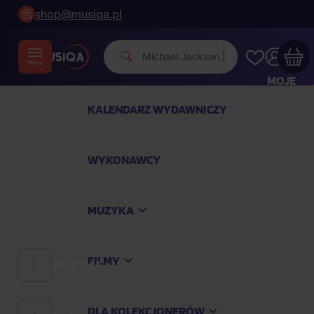
shop@musiqa.pl
Michael J
|
MOJE
KONTO
KALENDARZ WYDAWNICZY
Twój koszyk zakupowy jest pusty
WYKONAWCY
SPRAWDŹ NAJPOPULARNIEJSZE PRODUKTY
MUZYKA
Kup jeszcze za
400,00 zł
a dostawę macie za
darmo
FILMY
MUZYKA
Kontynuuj zakupy
DLA KOLEKCJONERÓW