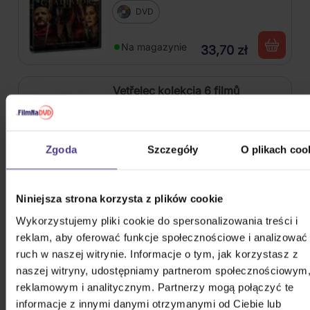
DVD
Na magazynie
33,70 zł
Vetřelec kolekcja 6 filmů
Zgoda
Szczegóły
O plikach coo
6Blu-ray
Na magazynie
159,80 zł
Niniejsza strona korzysta z plików cookie
Wykorzystujemy pliki cookie do spersonalizowania treści i
Bodyguard
reklam, aby oferować funkcje społecznościowe i analizować
ruch w naszej witrynie. Informacje o tym, jak korzystasz z
naszej witryny, udostępniamy partnerom społecznościowym
DVD
reklamowym i analitycznym. Partnerzy mogą połączyć te
informacje z innymi danymi otrzymanymi od Ciebie lub
W drodze -