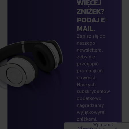
WIĘCEJ
ZNIŻEK?
PODAJ E-
MAIL.
Zapisz się do
naszego
newslettera,
żeby nie
przegapić
promocji ani
nowości.
Naszych
subskrybentów
dodatkowo
nagradzamy
wyjątkowymi
zniżkami.
Wprowadź