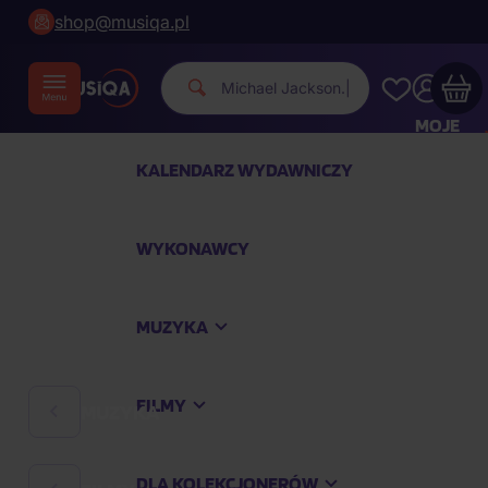
shop@musiqa.pl
Michael Jac
|
MOJE
KONTO
KALENDARZ WYDAWNICZY
Twój koszyk zakupowy jest pusty
WYKONAWCY
SPRAWDŹ NAJPOPULARNIEJSZE PRODUKTY
MUZYKA
Kup jeszcze za
400,00 zł
a dostawę macie za
darmo
FILMY
MUZYKA
Kontynuuj zakupy
DLA KOLEKCJONERÓW