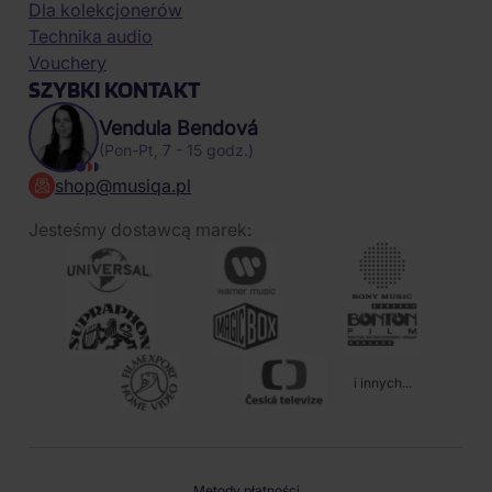
Dla kolekcjonerów
Technika audio
Vouchery
SZYBKI KONTAKT
Vendula Bendová
(Pon-Pt, 7 - 15 godz.)
shop@musiqa.pl
Jesteśmy dostawcą marek:
i innych...
Metody płatności