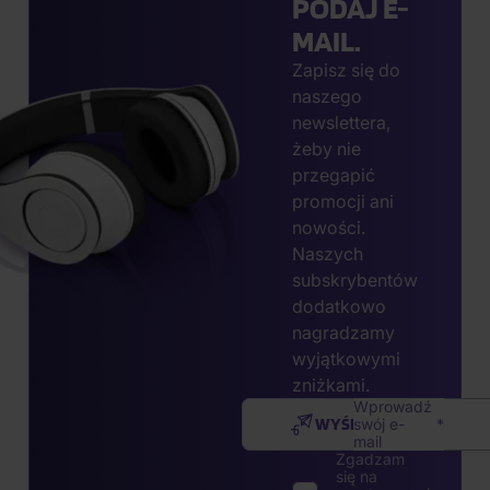
PODAJ E-
MAIL.
Zapisz się do
naszego
newslettera,
żeby nie
przegapić
promocji ani
nowości.
Naszych
subskrybentów
dodatkowo
nagradzamy
wyjątkowymi
zniżkami.
Wprowadź
WYŚLIJ
swój e-
mail
Zgadzam
się na