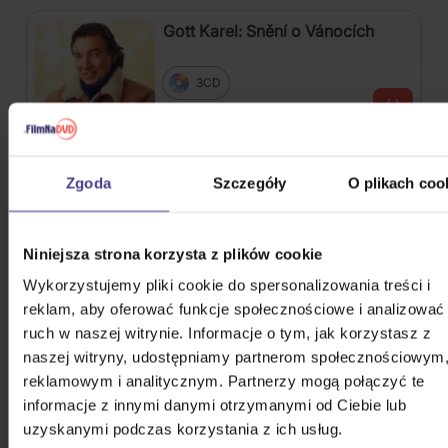
Gott Karel: Snění o Vánocích
3CD
75,10 zł
Na magazynie
Harlej: Best Of 30 let (2006 -
Zgoda
Szczegóły
O plikach coo
2025) Part 2
CD
Niniejsza strona korzysta z plików cookie
54,40 zł
Na magazynie
Wykorzystujemy pliki cookie do spersonalizowania treści i
reklam, aby oferować funkcje społecznościowe i analizować
Kabát: Original Albums Vol.3
ruch w naszej witrynie. Informacje o tym, jak korzystasz z
naszej witryny, udostępniamy partnerom społecznościowym
reklamowym i analitycznym. Partnerzy mogą połączyć te
4CD
informacje z innymi danymi otrzymanymi od Ciebie lub
82,60 zł
Na magazynie
uzyskanymi podczas korzystania z ich usług.