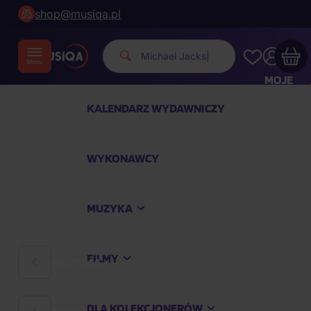
shop@musiqa.pl
Michael Jackson.
|
MOJE
KONTO
KALENDARZ WYDAWNICZY
Twój koszyk zakupowy jest pusty
WYKONAWCY
SPRAWDŹ NAJPOPULARNIEJSZE PRODUKTY
MUZYKA
Kup jeszcze za
400,00 zł
a dostawę macie za
darmo
FILMY
MUZYKA
Kontynuuj zakupy
DLA KOLEKCJONERÓW