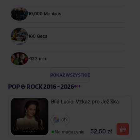
10,000 Maniacs
100 Gecs
-123 min.
POKAŻ WSZYSTKIE
POP & ROCK 2016 - 2026
Bílá Lucie: Vzkaz pro Ježíška
CD
52,50 zł
Na magazynie