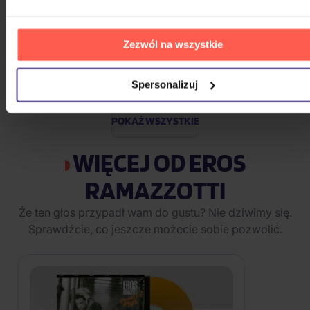
Mišík Vladimír: Vteřiny, měsíce a
roky
Zezwól na wszystkie
CD
Spersonalizuj
72,50 zł
Na magazynie
POKAŻ WSZYSTKIE
WIĘCEJ OD EROS
RAMAZZOTTI
Że ten głos przypadł wam do gustu? Nie dziwimy się.
Sprawdźcie, co jeszcze możecie sobie pozwolić.