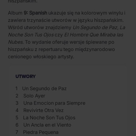
hiszpańskim.
Album
9: Spanish
ukazuje się na kolorowym winylu i
zawiera trzynaście utworów w języku hiszpańskim.
Wśród utworów znajdziemy
Un Segundo de Paz
,
La
Noche Son Tus Ojos
czy
El Hombre Que Miraba las
Nubes
. To wydanie oferuje wersje śpiewane po
hiszpańsku z repertuaru tego międzynarodowo
cenionego włoskiego artysty.
UTWORY
1 Un Segundo de Paz
2 Solo Ayer
3 Una Emocion para Siempre
4 Revivirte Otra Vez
5 La Noche Son Tus Ojos
6 Un Ancla en el Viento
7 Piedra Pequena