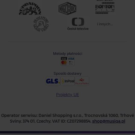
i innych...
Metody płatności
Sposób dostawy
Projekty UE
Operator serwisu: Daniel Shopping s.r.o., Trocnovská 1060, Trhové
Sviny, 374 01, Czechy, VAT ID: CZ07298854,
shop@musiqa.pl