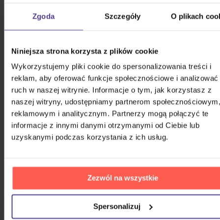
Zgoda
Szczegóły
O plikach coo
Mišík Vladimír: Vteřiny, měsíce a
roky
Niniejsza strona korzysta z plików cookie
CD
Wykorzystujemy pliki cookie do spersonalizowania treści i
72,50 zł
Na magazynie
reklam, aby oferować funkcje społecznościowe i analizować
ruch w naszej witrynie. Informacje o tym, jak korzystasz z
Linkin Park: From Zero (Coloured
naszej witryny, udostępniamy partnerom społecznościowym
Blue Vinyl)
reklamowym i analitycznym. Partnerzy mogą połączyć te
informacje z innymi danymi otrzymanymi od Ciebie lub
Vinyl
uzyskanymi podczas korzystania z ich usług.
110,90 zł
Na magazynie
Traktor: Jungle XXI
Zezwól na wszystkie
CD
Spersonalizuj
58,20 zł