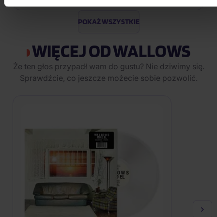
Na magazynie
POKAŻ WSZYSTKIE
WIĘCEJ OD WALLOWS
Że ten głos przypadł wam do gustu? Nie dziwimy się.
Sprawdźcie, co jeszcze możecie sobie pozwolić.