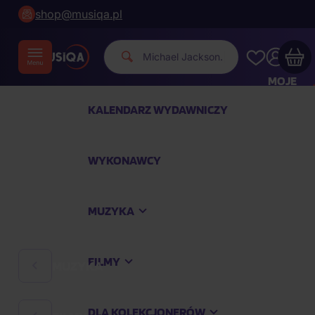
shop@musiqa.pl
Michae
|
MOJE
KONTO
KALENDARZ WYDAWNICZY
Twój koszyk zakupowy jest pusty
WYKONAWCY
SPRAWDŹ NAJPOPULARNIEJSZE PRODUKTY
MUZYKA
Kup jeszcze za
400,00 zł
a dostawę macie za
darmo
FILMY
MUZYKA
Kontynuuj zakupy
DLA KOLEKCJONERÓW