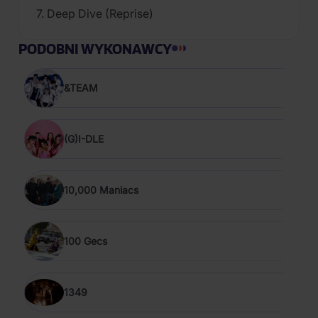
7. Deep Dive (Reprise)
PODOBNI WYKONAWCY
&TEAM
(G)I-DLE
10,000 Maniacs
100 Gecs
1349