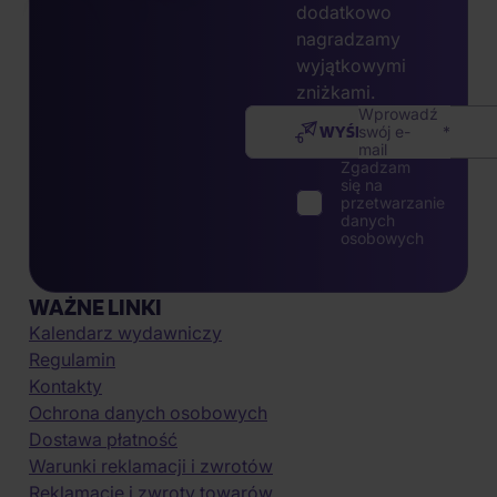
dodatkowo
nagradzamy
wyjątkowymi
zniżkami.
Wprowadź
WYŚLIJ
swój e-
mail
Zgadzam
się na
przetwarzanie
danych
osobowych
WAŻNE LINKI
Kalendarz wydawniczy
Regulamin
Kontakty
Ochrona danych osobowych
Dostawa płatność
Warunki reklamacji i zwrotów
Reklamacje i zwroty towarów