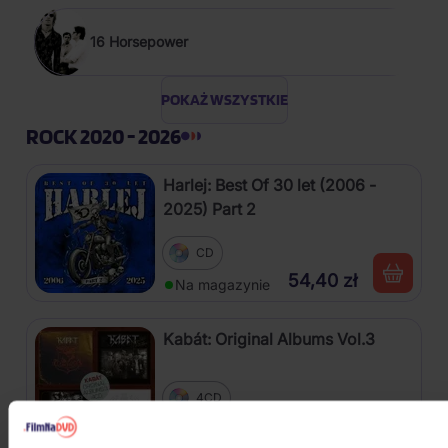
16 Horsepower
POKAŻ WSZYSTKIE
ROCK 2020 - 2026
Harlej: Best Of 30 let (2006 -
2025) Part 2
CD
54,40 zł
Na magazynie
Kabát: Original Albums Vol.3
4CD
82,60 zł
Na magazynie