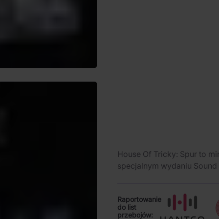
House Of Tricky: Spur to m
specjalnym wydaniu Sound 
Raportowanie
do list
przebojów: