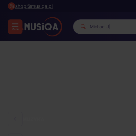
shop@musiqa.pl
Michael Jacks
|
MUZYKA