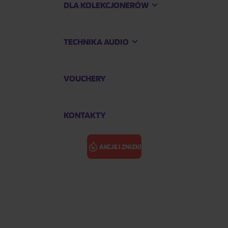
DLA KOLEKCJONERÓW
TECHNIKA AUDIO
VOUCHERY
KONTAKTY
AKCJE I ZNIŻKI
With Sound Wave Benefit)
XIKERS: HOUS