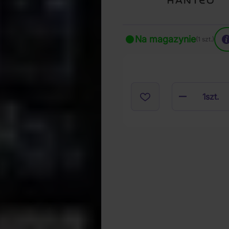
Na magazynie
(1 szt.)
1
szt.