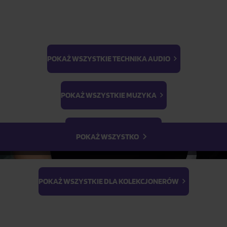
POKAŻ WSZYSTKIE TECHNIKA AUDIO
BTS
Light Stick & Keyring
POKAŻ WSZYSTKIE MUZYKA
Stray Kids
POKAŻ WSZYSTKIE FILMY
POKAŻ WSZYSTKO
POKAŻ WSZYSTKIE DLA KOLEKCJONERÓW