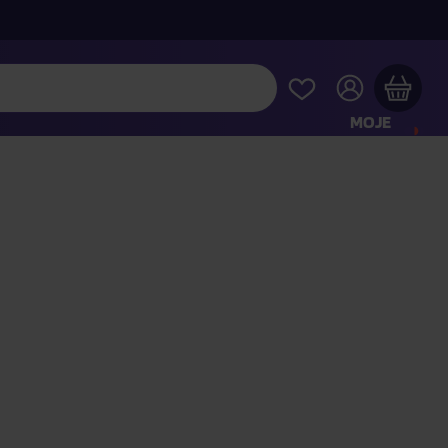
MOJE
KONTO
Twój koszyk zakupowy jest pusty
RAWDŹ NAJPOPULARNIEJSZE PRODUKTY
 jeszcze za
400,00 zł
a dostawę macie za darmo
Kontynuuj zakupy