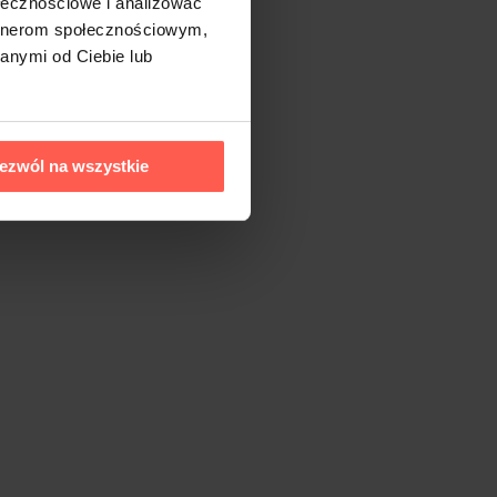
ołecznościowe i analizować
artnerom społecznościowym,
anymi od Ciebie lub
ezwól na wszystkie