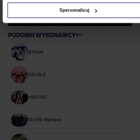
Spersonalizuj
PODOBNI WYKONAWCY
&TEAM
(G)I-DLE
*NSYNC
10,000 Maniacs