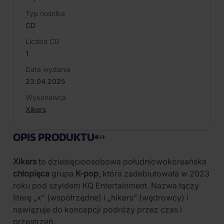
Typ nośnika
CD
Liczba CD
1
Data wydania
23.04.2025
Wykonawca
Xikers
OPIS PRODUKTU
Xikers
to dziesięcioosobowa południowokoreańska
chłopięca
grupa
K-pop
, która zadebiutowała w 2023
roku pod szyldem KQ Entertainment. Nazwa łączy
literę „x” (współrzędne) i „hikers” (wędrowcy) i
nawiązuje do koncepcji podróży przez czas i
przestrzeń.