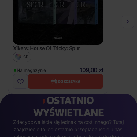
Xikers: House Of Tricky: Spur
CD
109,00 zł
Na magazynie
DO KOSZYKA
OSTATNIO
WYŚWIETLANE
Zdecydowaliście się jednak na coś innego? Tutaj
znajdziecie to, co ostatnio przeglądaliście u nas,
żebyście mogli to jak najszybciej kupić do domu.