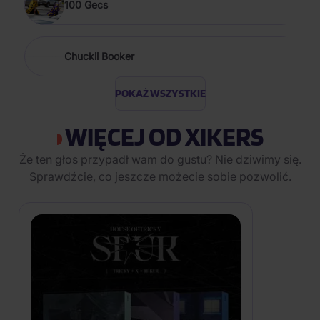
100 Gecs
Chuckii Booker
POKAŻ WSZYSTKIE
WIĘCEJ OD XIKERS
Że ten głos przypadł wam do gustu? Nie dziwimy się.
Sprawdźcie, co jeszcze możecie sobie pozwolić.