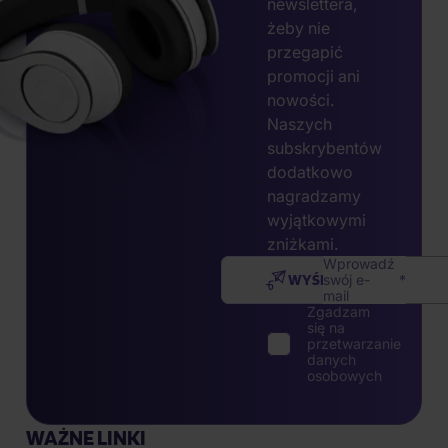
newslettera,
żeby nie
przegapić
promocji ani
nowości.
Naszych
subskrybentów
dodatkowo
nagradzamy
wyjątkowymi
zniżkami.
Wprowadź
WYŚLIJ
swój e-
mail
Zgadzam
się na
przetwarzanie
danych
osobowych
WAŻNE LINKI