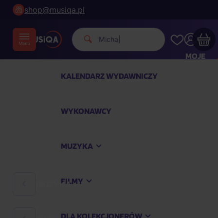
shop@musiqa.pl
|
MOJE
KONTO
KALENDARZ WYDAWNICZY
Twój koszyk zakupowy jest pusty
WYKONAWCY
SPRAWDŹ NAJPOPULARNIEJSZE PRODUKTY
MUZYKA
Kup jeszcze za
400,00 zł
a dostawę macie za
darmo
FILMY
MUZYKA
Kontynuuj zakupy
DLA KOLEKCJONERÓW