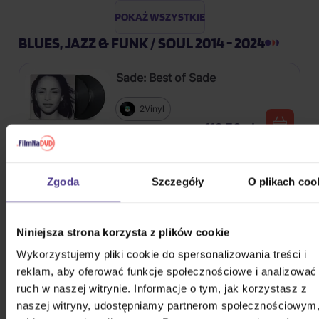
POKAŻ WSZYSTKIE
BLUES, JAZZ & FUNK / SOUL 2014 - 2024
Sade: Best of Sade
2Vinyl
116,50 zł
Na magazynie
Jackson Michael: Thriller
Zgoda
Szczegóły
O plikach coo
Vinyl
Niniejsza strona korzysta z plików cookie
112,80 zł
Na magazynie
Wykorzystujemy pliki cookie do spersonalizowania treści i
reklam, aby oferować funkcje społecznościowe i analizować
Jackson Michael: Dangerous
ruch w naszej witrynie. Informacje o tym, jak korzystasz z
naszej witryny, udostępniamy partnerom społecznościowym