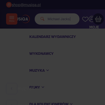
shop@musiqa.pl
Michael Jacks
|
MOJE
KONTO
KALENDARZ WYDAWNICZY
Twój koszyk zakupowy jest pusty
WYKONAWCY
SPRAWDŹ NAJPOPULARNIEJSZE PRODUKTY
MUZYKA
Kup jeszcze za
400,00 zł
a dostawę macie za
darmo
FILMY
MUZYKA
Kontynuuj zakupy
DLA KOLEKCJONERÓW