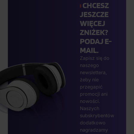
CHCESZ
JESZCZE
WIĘCEJ
ZNIŻEK?
PODAJ E-
MAIL.
Zapisz się do
naszego
newslettera,
żeby nie
przegapić
promocji ani
nowości.
Naszych
subskrybentów
dodatkowo
nagradzamy