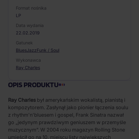
Format nośnika
LP
Data wydania
22.02.2019
Gatunek
Blues
Jazz
Funk / Soul
Wykonawca
Ray Charles
OPIS PRODUKTU
Ray Charles
był amerykańskim wokalistą, pianistą i
kompozytorem. Zasłynął jako pionier łączenia soulu
z rhythm'n'bluesem i gospel, Frank Sinatra nazwał
go „jedynym prawdziwym geniuszem w przemyśle
muzycznym”. W 2004 roku magazyn Rolling Stone
umieścił go na 10. miejscu listy największych