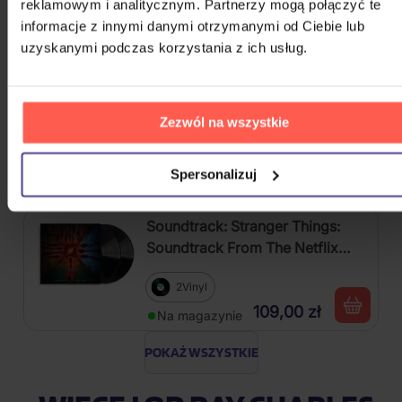
CD
reklamowym i analitycznym. Partnerzy mogą połączyć te
informacje z innymi danymi otrzymanymi od Ciebie lub
58,20 zł
Na magazynie
uzyskanymi podczas korzystania z ich usług.
Various: Ultimate... 90s
Zezwól na wszystkie
4CD
58,20 zł
Spersonalizuj
Na magazynie
Soundtrack: Stranger Things:
Soundtrack From The Netflix
Series, Season 4
2Vinyl
109,00 zł
Na magazynie
POKAŻ WSZYSTKIE