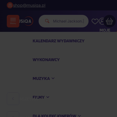
shop@musiqa.pl
Michael Jac
|
MOJE
KONTO
KALENDARZ WYDAWNICZY
Twój koszyk zakupowy jest pusty
WYKONAWCY
SPRAWDŹ NAJPOPULARNIEJSZE PRODUKTY
MUZYKA
Kup jeszcze za
400,00 zł
a dostawę macie za
darmo
FILMY
MUZYKA
Kontynuuj zakupy
DLA KOLEKCJONERÓW