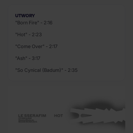
UTWORY
"Born Fire" - 2:16
"Hot" - 2:23
"Come Over" - 2:17
"Ash" - 3:17
"So Cynical (Badum)" - 2:35