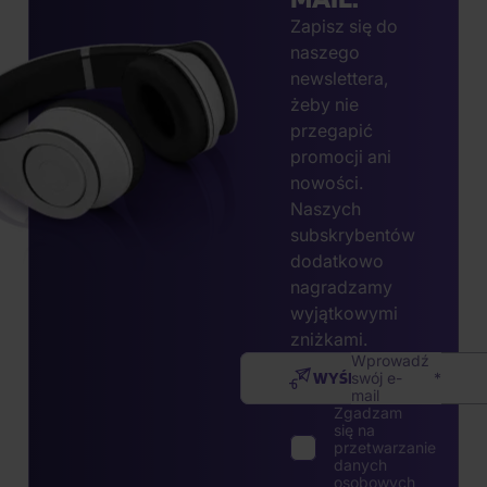
Zapisz się do
naszego
newslettera,
żeby nie
przegapić
promocji ani
nowości.
Naszych
subskrybentów
dodatkowo
nagradzamy
wyjątkowymi
zniżkami.
Wprowadź
WYŚLIJ
swój e-
mail
Zgadzam
się na
przetwarzanie
danych
osobowych