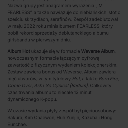
Nazwa grupy jest anagramem wyrażenia „IM
FEARLESS”, a także nawiązuje do niebiańskich istot o
sześciu skrzydłach, serafinów. Zespół zadebiutował
w maju 2022 roku minialbumem FEARLESS, który
pobił rekord sprzedaży debiutanckiego albumu
girlsbandu w pierwszym dniu.
Album Hot
ukazuje się w formacie
Weverse Album
,
nowoczesnym formacie łączącym cyfrową
zawartość z fizycznym wydaniem kolekcjonerskim.
Zestaw zawiera bonus od Weverse. Album zawiera
pięć utworów, w tym tytułowy
Hot
, a także
Born Fire
,
Come Over
,
Ash
i
So Cynical (Badum)
. Całkowity
czas trwania albumu to niecałe 13 minut
dynamicznego K-popu.
W czasie wydania płyty zespół był pięcioosobowy:
Sakura, Kim Chaewon, Huh Yunjin, Kazuha i Hong
Eunchae.