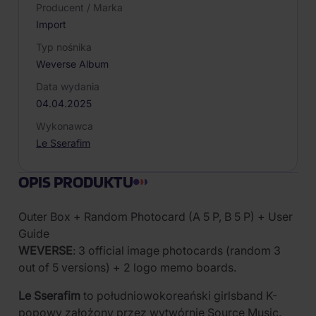
Producent / Marka
Import
Typ nośnika
Weverse Album
Data wydania
04.04.2025
Wykonawca
Le Sserafim
OPIS PRODUKTU
Outer Box + Random Photocard (A 5 P, B 5 P) + User
Guide
WEVERSE
: 3 official image photocards (random 3
out of 5 versions) + 2 logo memo boards.
Le Sserafim
to południowokoreański girlsband K-
popowy założony przez wytwórnię Source Music.