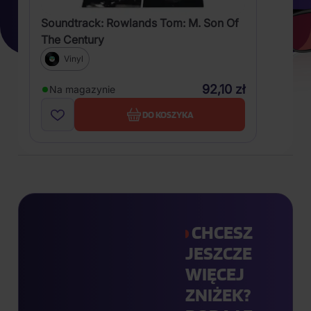
Soundtrack: Rowlands Tom: M. Son Of
The Century
Vinyl
92,10 zł
Na magazynie
DO KOSZYKA
CHCESZ
JESZCZE
WIĘCEJ
ZNIŻEK?