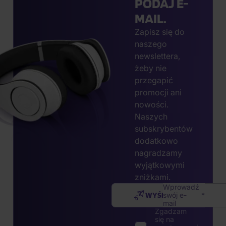
PODAJ E-
MAIL.
Zapisz się do
naszego
newslettera,
żeby nie
przegapić
promocji ani
nowości.
Naszych
subskrybentów
dodatkowo
nagradzamy
wyjątkowymi
zniżkami.
Wprowadź
WYŚLIJ
swój e-
mail
Zgadzam
się na