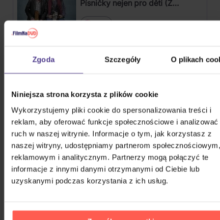
Písničky nejen pro děti (Z
pohádek a televizního pořadu
3CD
Hodina zpěvu)
65,30 zł
Na magazynie
Zgoda
Szczegóły
O plikach coo
Pink Floyd: Pink Floyd At Pompeii
MCMLXXII
Niniejsza strona korzysta z plików cookie
Blu-ray
Wykorzystujemy pliki cookie do spersonalizowania treści i
127,80 zł
Na magazynie
reklam, aby oferować funkcje społecznościowe i analizować
ruch w naszej witrynie. Informacje o tym, jak korzystasz z
naszej witryny, udostępniamy partnerom społecznościowym
Soundtrack: Stranger Things:
reklamowym i analitycznym. Partnerzy mogą połączyć te
Soundtrack From The Netflix
informacje z innymi danymi otrzymanymi od Ciebie lub
Series, Season 4
2Vinyl
uzyskanymi podczas korzystania z ich usług.
109,00 zł
Na magazynie