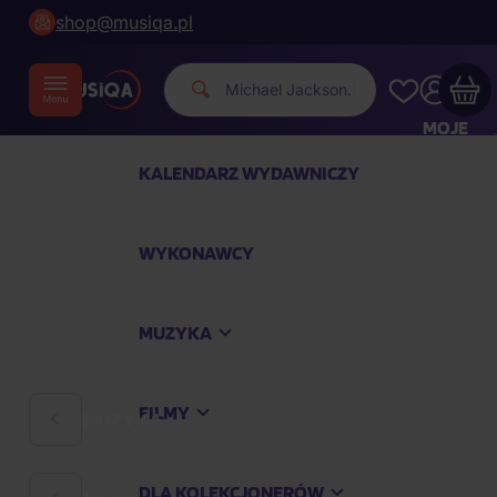
shop@musiqa.pl
Mich
|
MOJE
KONTO
KALENDARZ WYDAWNICZY
Twój koszyk zakupowy jest pusty
WYKONAWCY
SPRAWDŹ NAJPOPULARNIEJSZE PRODUKTY
MUZYKA
Kup jeszcze za
400,00 zł
a dostawę macie za
darmo
FILMY
MUZYKA
Kontynuuj zakupy
DLA KOLEKCJONERÓW