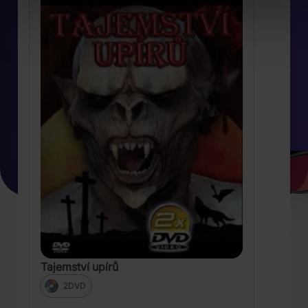
Tajemství upírů
2DVD