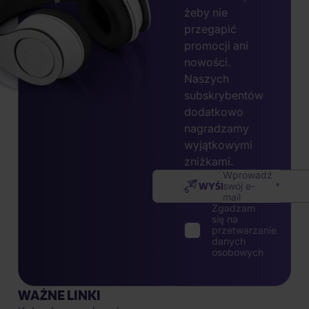
żeby nie
przegapić
promocji ani
nowości.
Naszych
subskrybentów
dodatkowo
nagradzamy
wyjątkowymi
zniżkami.
Wprowadź
WYŚLIJ
swój e-
mail
Zgadzam
się na
przetwarzanie
danych
osobowych
WAŻNE LINKI