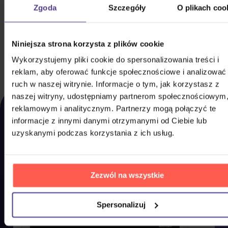
Zgoda
Szczegóły
O plikach coo
Karel (Film Karel Gott)
DVD
Niniejsza strona korzysta z plików cookie
45,00 zł
Na magazynie
Wykorzystujemy pliki cookie do spersonalizowania treści i
DO KOSZYKA
reklam, aby oferować funkcje społecznościowe i analizować
ruch w naszej witrynie. Informacje o tym, jak korzystasz z
OSTATNIO
naszej witryny, udostępniamy partnerom społecznościowym
reklamowym i analitycznym. Partnerzy mogą połączyć te
WYŚWIETLANE
informacje z innymi danymi otrzymanymi od Ciebie lub
uzyskanymi podczas korzystania z ich usług.
Zdecydowaliście się jednak na coś innego? Tutaj
znajdziecie to, co ostatnio przeglądaliście u nas,
żebyście mogli to jak najszybciej kupić do domu.
Zezwól na wszystkie
Spersonalizuj