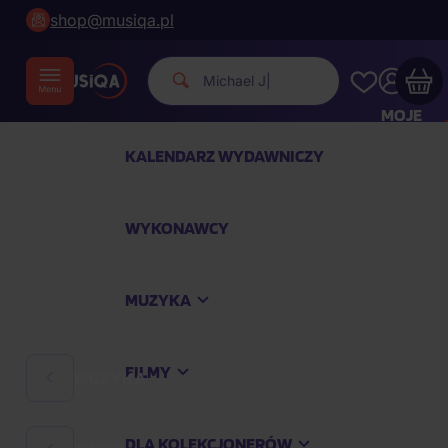
shop@musiqa.pl
Michael Jackson.
|
MOJE
KONTO
KALENDARZ WYDAWNICZY
Twój koszyk zakupowy jest pusty
WYKONAWCY
SPRAWDŹ NAJPOPULARNIEJSZE PRODUKTY
MUZYKA
Kup jeszcze za
400,00 zł
a dostawę macie za
darmo
FILMY
MUZYKA
Kontynuuj zakupy
DLA KOLEKCJONERÓW