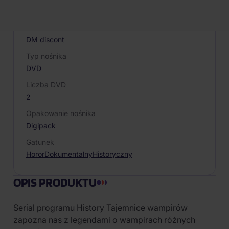
019971
Producent / Marka
DM discont
Typ nośnika
DVD
Liczba DVD
2
Opakowanie nośnika
Digipack
Gatunek
Horor
Dokumentalny
Historyczny
OPIS PRODUKTU
Serial programu History Tajemnice wampirów
zapozna nas z legendami o wampirach różnych