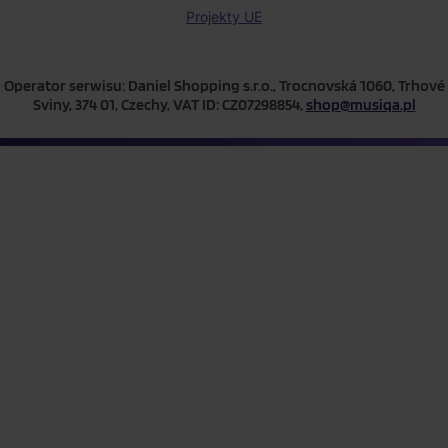
Projekty UE
Operator serwisu: Daniel Shopping s.r.o., Trocnovská 1060, Trhové
Sviny, 374 01, Czechy, VAT ID: CZ07298854,
shop@musiqa.pl