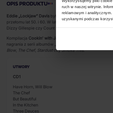
Wykorzystujemy pliki cookie 
OPIS PRODUKTU
ruch w naszej witrynie. Inf
reklamowym i analitycznym. 
Eddie „Lockjaw” Davis
był amerykańskim jazzowym saksof
uzyskanymi podczas korzysta
przełomu lat 50. i 60. W latach 1942–1944 grał w orkies
Dizzy Gillespie czy Count Basie.
Kompilacja
Cookin' with Jaws and the Queen: The Lege
nagrania z serii albumów „Cookbook” dla Prestige. Czt
Blow
,
The Chef
,
Stardust
czy
Smoke This
.
UTWORY
CD1
Have Horn, Will Blow
The Chef
But Beautiful
In the Kitchen
Three Deuces