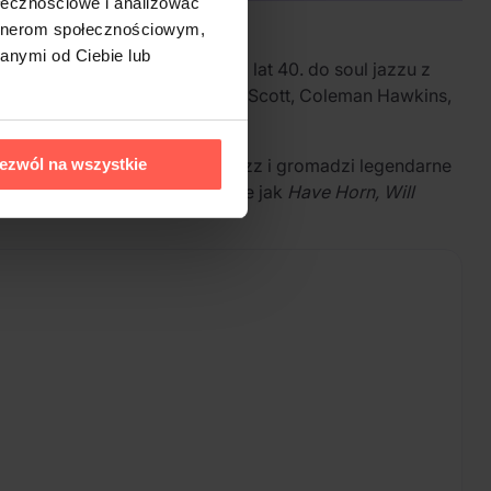
ołecznościowe i analizować
artnerom społecznościowym,
anymi od Ciebie lub
e, od jazzu big-bandowego z lat 40. do soul jazzu z
takimi jak Sonny Stitt, Shirley Scott, Coleman Hawkins,
akładem wytwórni Concord Jazz i gromadzi legendarne
ezwól na wszystkie
6 utworów, w tym takie pozycje jak
Have Horn, Will