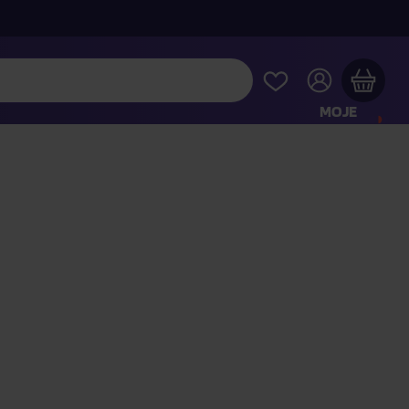
MOJE
KONTO
Twój koszyk zakupowy jest pusty
RAWDŹ NAJPOPULARNIEJSZE PRODUKTY
 jeszcze za
400,00 zł
a dostawę macie za darmo
Kontynuuj zakupy