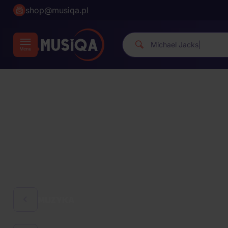
shop@musiqa.pl
Michael Ja
|
MUZYKA