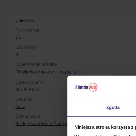
888072424777
Producent / Marka
Universal
Typ nośnika
CD
Liczba CD
4
Opakowanie nośnika
Plastikowe opakow
…
Więcej
Data wydania
03.02.2023
Gatunek
Jazz
Zgoda
Wykonawca
Shirley Scott
Eddie "Lockjaw" Davis
Niniejsza strona korzysta z