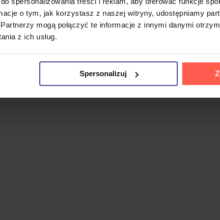
do spersonalizowania treści i reklam, aby oferować funkcje sp
ormacje o tym, jak korzystasz z naszej witryny, udostępniamy p
Partnerzy mogą połączyć te informacje z innymi danymi otrzym
onistą tenorowym, który w swojej grze połączył różne styl
nia z ich usług.
trze Cootie Williamsa, a następnie współpracował z muzykami 
ndary Prestige Cookbook Albums
ukazała się w 2023 roku n
Spersonalizuj
Z
eropłytowy zestaw w plastikowym pudełku zawiera łącznie 2