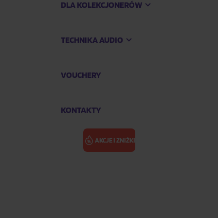
DLA KOLEKCJONERÓW
TECHNIKA AUDIO
VOUCHERY
KONTAKTY
AKCJE I ZNIŻKI
Jaws And The Queen: Legendary Prestige Cookbook Albums
DAVIS EDDIE