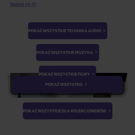
Muzyka elektroniczna
Filmy przygodowe
Meble Hi-Fi
rodzeństwa: Łucji,
Jakość audiofilska
Filmy historyczne
Edmunda, Zuzanny i
Ludowe
Filmy dokumentalne
Piotra, którym podczas
II. jakość
Dokumenty wojenne
zabawy w chowanego
K-GOODS
POKAŻ WSZYSTKIE TECHNIKA AUDIO
Filmy 3D
w wiejskiej posiadłości
Parodia
Ateez
BTS
starego profesora udaje
Ćwiczenia
K-Magazine
Light Stick &
się za pomocą
POKAŻ WSZYSTKIE MUZYKA
Keyring
Cały opis
PhotoCards
Stray Kids
Na magazynie
(2 szt.)
POKAŻ WSZYSTKIE FILMY
Przewidywana
POKAŻ WSZYSTKO
wysyłka
10.08.2026
POKAŻ WSZYSTKIE DLA KOLEKCJONERÓW