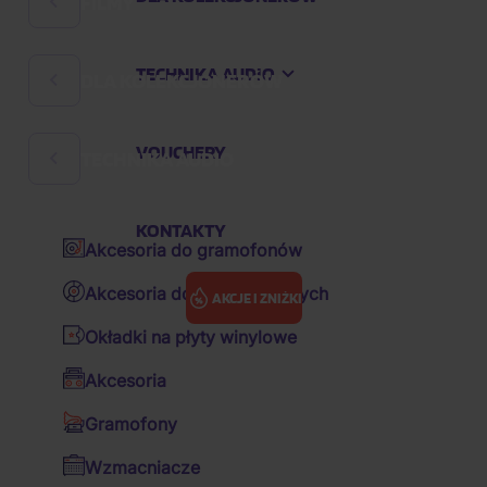
FILMY
Rock
Hard 'n' Heavy
TECHNIKA AUDIO
DLA KOLEKCJONERÓW
Komedie filmowe
Muzyka czeska
Filmy czeskie
Audiobooki
VOUCHERY
TECHNIKA AUDIO
Szklanki i półlitrowe
Baśnie
K-pop
Notatniki
Bajeczki
KONTAKTY
Pop
Akcesoria do gramofonów
Breloki
Filmy animowane
Hip Hop
Akcesoria do płyt winylowych
AKCJE I ZNIŻKI
Figurki kolekcjonerskie
Filmy akcji
R&B
Okładki na płyty winylowe
Poduszki
Filmy dramatyczne
Ścieżka dźwiękowa / OST
Filmy
Filmy przygodowe
Akcesoria
Inne przedmioty
Sci-fi
Various / wybory zagraniczne
Opowieści z Narnii: Lew, Czarownica i stara szafa
Gramofony
Czapki z daszkiem
Thrillery
Various / wybory CZ&SK
Wzmacniacze
Kubki
Filmy biograficzne